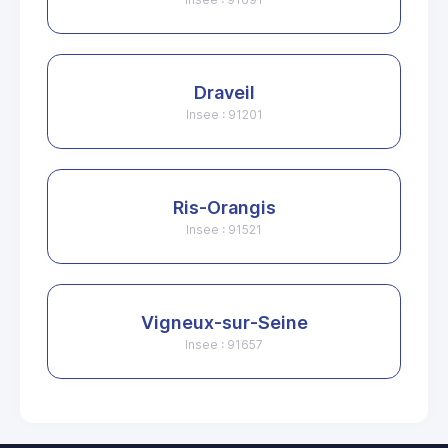
Draveil
Insee : 91201
Ris-Orangis
Insee : 91521
Vigneux-sur-Seine
Insee : 91657