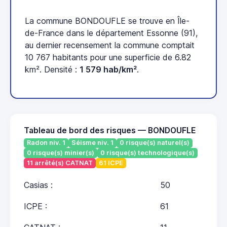
La commune BONDOUFLE se trouve en Île-
de-France dans le département Essonne (91),
au dernier recensement la commune comptait
10 767 habitants pour une superficie de 6.82
km². Densité :
1 579 hab/km²
.
Tableau de bord des risques — BONDOUFLE
Radon niv. 1
Séisme niv. 1
0 risque(s) naturel(s)
0 risque(s) minier(s)
0 risque(s) technologique(s)
11 arrêté(s) CATNAT
61 ICPE
Casias :
50
ICPE :
61