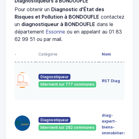
Diagnostiqueurs à BONDOUFLE
Pour obtenir un
Diagnostic d'État des
Risques et Pollution à BONDOUFLE
contactez
un
diagnostiqueur à BONDOUFLE
dans le
département
Essonne
ou en appelant au 01 83
62 99 51 ou par mail.
-
Catégorie
Nom
Adr
13
pas
Diagnostiqueur
RST Diag
dia
Intervient sur 777 communes
911
VIL
42
AVE
diag-
MA
Diagnostiqueur
expert-
SE
biens-
Intervient sur 282 communes
912
immobiliers
Athi