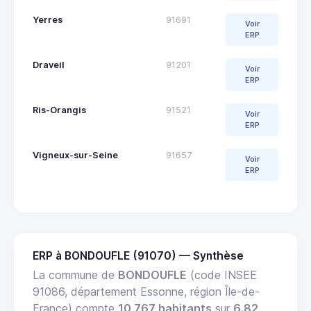
Yerres
91691
Voir
ERP
Draveil
91201
Voir
ERP
Ris-Orangis
91521
Voir
ERP
Vigneux-sur-Seine
91657
Voir
ERP
ERP à BONDOUFLE (91070) — Synthèse
La commune de
BONDOUFLE
(code INSEE
91086, département Essonne, région Île-de-
France) compte
10 767 habitants
sur
6.82