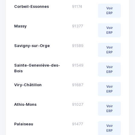
Corbeil-Essonnes
91174
Voir
ERP
Massy
91377
Voir
ERP
Savigny-sur-Orge
91589
Voir
ERP
Sainte-Geneviève-des-
91549
Voir
Bois
ERP
Viry-Châtillon
91687
Voir
ERP
Athis-Mons
91027
Voir
ERP
Palaiseau
91477
Voir
ERP