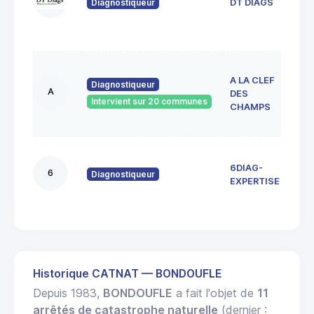
Diagnostiqueur
DT DIAGS
912
VIG
SUR
36 
A LA CLEF
Juli
Diagnostiqueur
A
DES
Ad
Intervient sur 20 communes
9119
CHAMPS
sur 
13 r
6DIAG-
Vie
6
Diagnostiqueur
916
EXPERTISE
Ange
Historique CATNAT — BONDOUFLE
Depuis 1983,
BONDOUFLE
a fait l'objet de
11
arrêtés de catastrophe naturelle
(dernier :