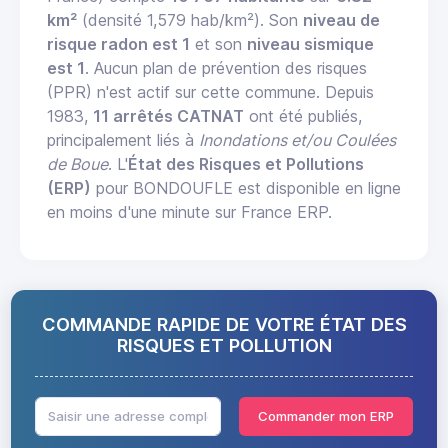
km²
(densité 1,579 hab/km²). Son
niveau de
risque radon est 1
et son
niveau sismique
est 1
. Aucun plan de prévention des risques
(PPR) n'est actif sur cette commune. Depuis
1983,
11 arrêtés CATNAT
ont été publiés,
principalement liés à
Inondations et/ou Coulées
de Boue
. L'
État des Risques et Pollutions
(ERP)
pour BONDOUFLE est disponible en ligne
en moins d'une minute sur France ERP.
COMMANDE RAPIDE DE VOTRE ÉTAT DES
RISQUES ET POLLUTION
Commander mon ERP