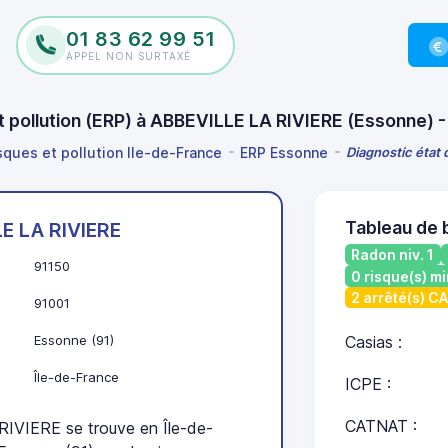
01 83 62 99 51
APPEL NON SURTAXÉ
et pollution (ERP) à ABBEVILLE LA RIVIERE (Essonne)
isques et pollution Ile-de-France
ERP Essonne
Diagnostic état 
Tableau de 
E LA RIVIERE
Radon niv. 1
91150
0 risque(s) mi
2 arrêté(s) C
91001
Essonne (91)
Casias :
Île-de-France
ICPE :
CATNAT :
VIERE se trouve en Île-de-