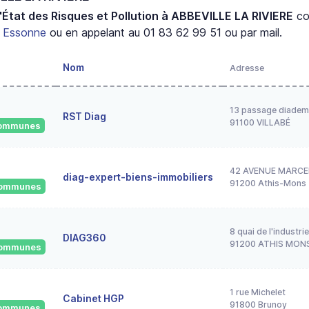
'État des Risques et Pollution à ABBEVILLE LA RIVIERE
co
t
Essonne
ou en appelant au 01 83 62 99 51 ou par mail.
Nom
Adresse
13 passage diadem
RST Diag
91100 VILLABÉ
 communes
42 AVENUE MARCE
diag-expert-biens-immobiliers
91200 Athis-Mons
 communes
8 quai de l'industrie
DIAG360
91200 ATHIS MON
 communes
1 rue Michelet
Cabinet HGP
91800 Brunoy
 communes