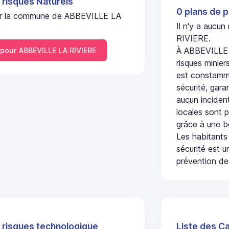
 risques Naturels
0 plans de p
l sur la commune de ABBEVILLE LA
Il n'y a aucu
RIVIERE.
À ABBEVILLE 
our ABBEVILLE LA RIVIERE
risques minier
est constamme
sécurité, gara
aucun incident
locales sont p
grâce à une b
Les habitants
sécurité est u
prévention des
 risques technologique
Liste des C