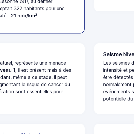
ssonne (91), au dernier
tait 322 habitants pour une
ité :
21 hab/km²
.
Seisme Nive
naturel, représente une menace
Les séismes d
iveau 1
, il est présent mais à des
intensité et p
dant, même à ce stade, il peut
être détectés
augmentant le risque de cancer du
normalement p
ération sont essentielles pour
événements se
potentielle du