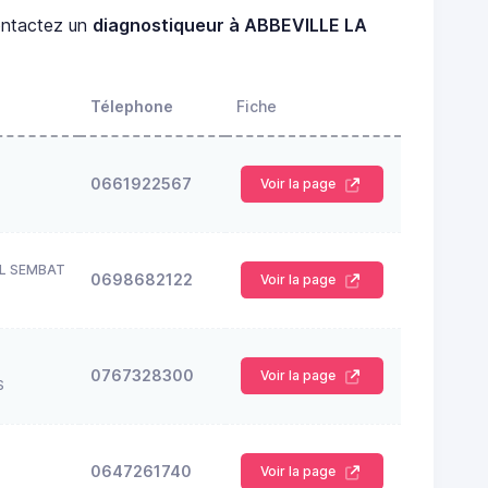
ntactez un
diagnostiqueur à ABBEVILLE LA
Télephone
Fiche
0661922567
Voir la page
L SEMBAT
0698682122
Voir la page
0767328300
Voir la page
S
0647261740
Voir la page