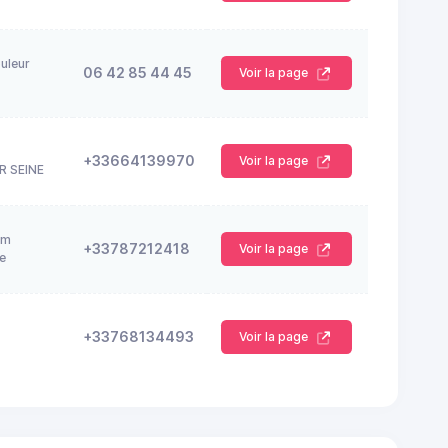
uleur
06 42 85 44 45
Voir la page
+33664139970
Voir la page
R SEINE
am
+33787212418
Voir la page
e
+33768134493
Voir la page