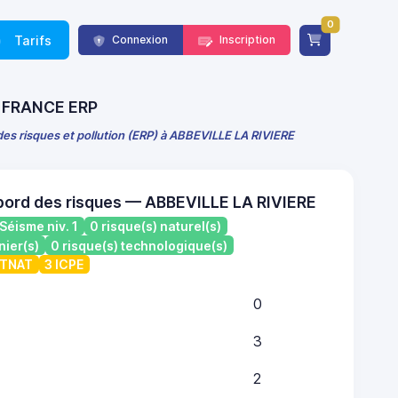
0
Tarifs
Connexion
Inscription
 - FRANCE ERP
des risques et pollution (ERP) à ABBEVILLE LA RIVIERE
bord des risques — ABBEVILLE LA RIVIERE
Séisme niv. 1
0 risque(s) naturel(s)
nier(s)
0 risque(s) technologique(s)
ATNAT
3 ICPE
0
3
2