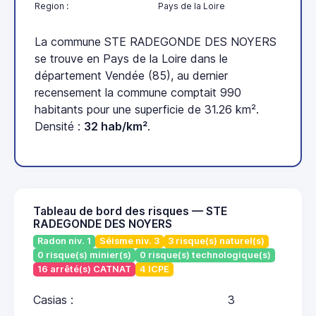
Region :
Pays de la Loire
La commune STE RADEGONDE DES NOYERS
se trouve en Pays de la Loire dans le
département Vendée (85), au dernier
recensement la commune comptait 990
habitants pour une superficie de 31.26 km².
Densité :
32 hab/km²
.
Tableau de bord des risques — STE
RADEGONDE DES NOYERS
Radon niv. 1
Séisme niv. 3
3 risque(s) naturel(s)
0 risque(s) minier(s)
0 risque(s) technologique(s)
16 arrêté(s) CATNAT
4 ICPE
Casias :
3