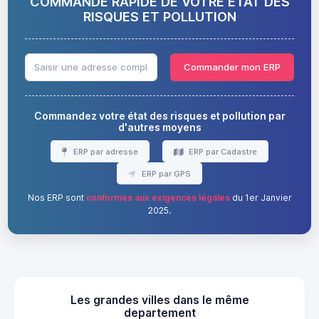
COMMANDE RAPIDE DE VOTRE ÉTAT DES
RISQUES ET POLLUTION
Commander mon ERP
Commandez votre état des risques et pollution par
d'autres moyens
ERP par adresse
ERP par Cadastre
ERP par GPS
Nos ERP sont
conformes aux exigences légales
du 1er Janvier
2025.
Les grandes villes dans le même
departement