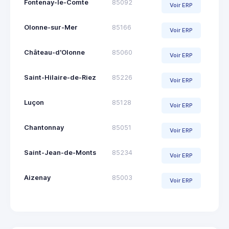
Fontenay-le-Comte
85092
Voir ERP
Olonne-sur-Mer
85166
Voir ERP
Château-d'Olonne
85060
Voir ERP
Saint-Hilaire-de-Riez
85226
Voir ERP
Luçon
85128
Voir ERP
Chantonnay
85051
Voir ERP
Saint-Jean-de-Monts
85234
Voir ERP
Aizenay
85003
Voir ERP