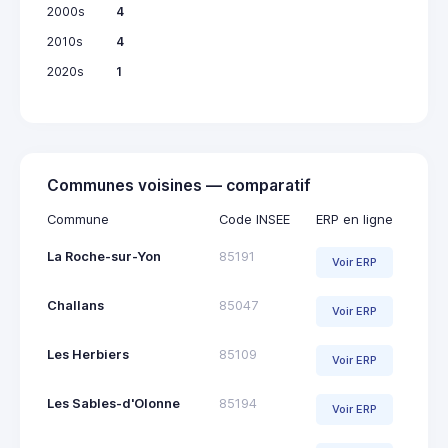
2000s
4
2010s
4
2020s
1
Communes voisines — comparatif
Commune
Code INSEE
ERP en ligne
La Roche-sur-Yon
85191
Voir ERP
Challans
85047
Voir ERP
Les Herbiers
85109
Voir ERP
Les Sables-d'Olonne
85194
Voir ERP