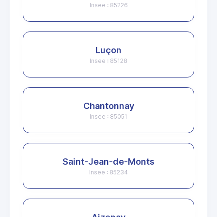
Insee : 85226
Luçon
Insee : 85128
Chantonnay
Insee : 85051
Saint-Jean-de-Monts
Insee : 85234