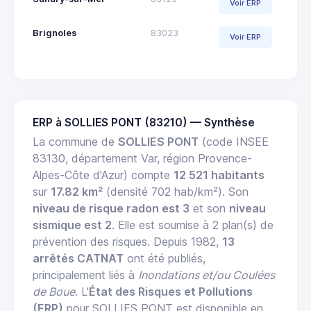
Voir ERP
Brignoles
83023
Voir ERP
ERP à SOLLIES PONT (83210) — Synthèse
La commune de
SOLLIES PONT
(code INSEE
83130, département Var, région Provence-
Alpes-Côte d'Azur) compte
12 521 habitants
sur
17.82 km²
(densité 702 hab/km²). Son
niveau de risque radon est 3
et son
niveau
sismique est 2
. Elle est soumise à 2 plan(s) de
prévention des risques. Depuis 1982,
13
arrêtés CATNAT
ont été publiés,
principalement liés à
Inondations et/ou Coulées
de Boue
. L'
État des Risques et Pollutions
(ERP)
pour SOLLIES PONT est disponible en