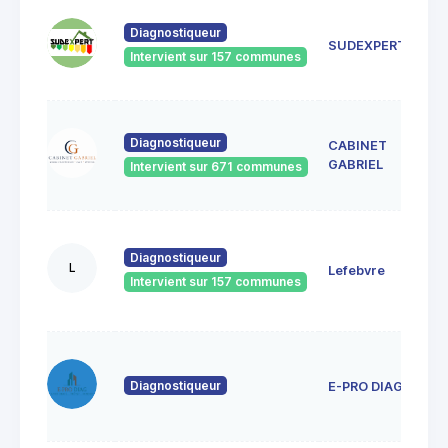
4
Diagnostiqueur
M
SUDEXPERT
8
Intervient sur 157 communes
G
2
Diagnostiqueur
CABINET
M
8
GABRIEL
Intervient sur 671 communes
M
1
j
Diagnostiqueur
L
Lefebvre
8
Intervient sur 157 communes
F
P
5
g
Diagnostiqueur
E-PRO DIAG
8
F