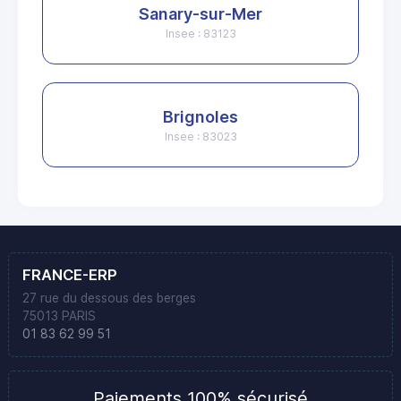
Sanary-sur-Mer
Insee : 83123
Brignoles
Insee : 83023
FRANCE-ERP
27 rue du dessous des berges
75013 PARIS
01 83 62 99 51
Paiements 100% sécurisé