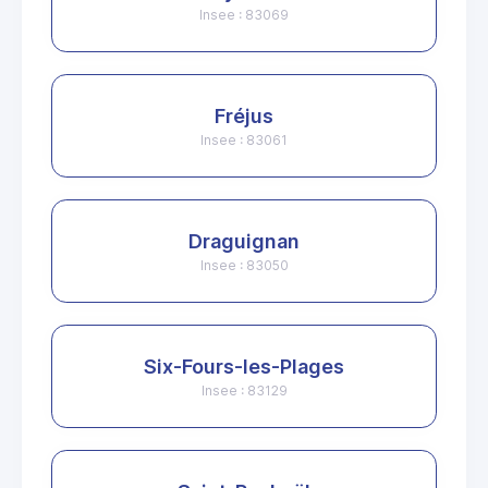
Insee : 83069
Fréjus
Insee : 83061
Draguignan
Insee : 83050
Six-Fours-les-Plages
Insee : 83129