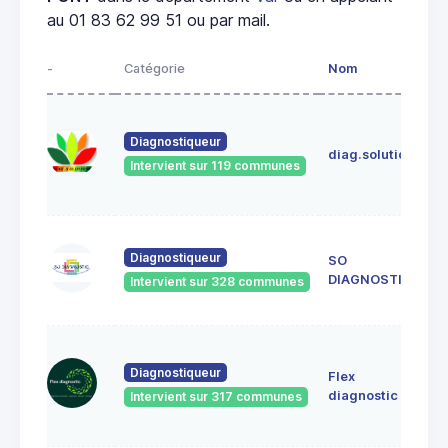
au 01 83 62 99 51 ou par mail.
-
Catégorie
Nom
A
I
C
Diagnostiqueur
diag.solutions
8
Intervient sur 119 communes
V
(
8
Diagnostiqueur
SO
M
DIAGNOSTIC
Intervient sur 328 communes
8
S
2
Diagnostiqueur
Flex
g
diagnostic
Intervient sur 317 communes
C
8