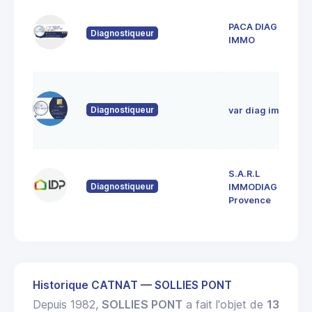
1
PACA DIAG
l
Diagnostiqueur
8
IMMO
F
Z
1
Diagnostiqueur
var diag immo
n
8
L
S.A.R.L
1
Diagnostiqueur
IMMODIAG
V
Provence
8
Historique CATNAT — SOLLIES PONT
Depuis 1982,
SOLLIES PONT
a fait l'objet de
13