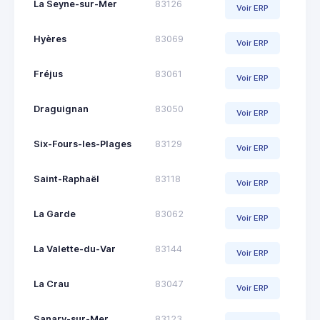
La Seyne-sur-Mer
83126
Voir ERP
Hyères
83069
Voir ERP
Fréjus
83061
Voir ERP
Draguignan
83050
Voir ERP
Six-Fours-les-Plages
83129
Voir ERP
Saint-Raphaël
83118
Voir ERP
La Garde
83062
Voir ERP
La Valette-du-Var
83144
Voir ERP
La Crau
83047
Voir ERP
Sanary-sur-Mer
83123