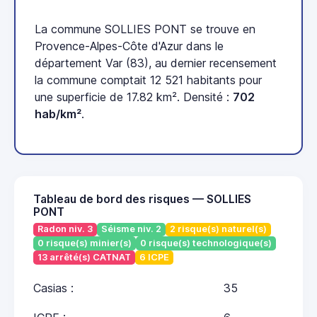
La commune SOLLIES PONT se trouve en
Provence-Alpes-Côte d'Azur dans le
département Var (83), au dernier recensement
la commune comptait 12 521 habitants pour
une superficie de 17.82 km². Densité :
702
hab/km²
.
Tableau de bord des risques — SOLLIES
PONT
Radon niv. 3
Séisme niv. 2
2 risque(s) naturel(s)
0 risque(s) minier(s)
0 risque(s) technologique(s)
13 arrêté(s) CATNAT
6 ICPE
Casias :
35