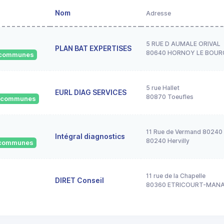
Nom
Adresse
5 RUE D AUMALE ORIVAL
PLAN BAT EXPERTISES
80640 HORNOY LE BOUR
1 communes
5 rue Hallet
EURL DIAG SERVICES
80870 Toeufles
4 communes
11 Rue de Vermand 80240 
Intégral diagnostics
80240 Hervilly
5 communes
11 rue de la Chapelle
DIRET Conseil
80360 ETRICOURT-MAN