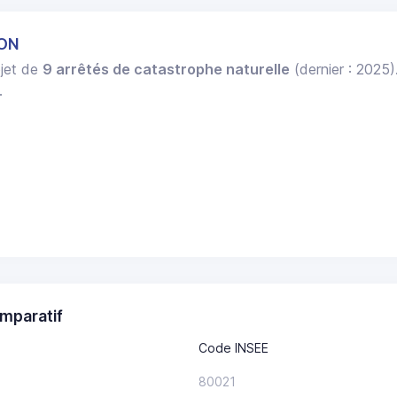
RON
bjet de
9 arrêtés de catastrophe naturelle
(dernier : 2025)
.
mparatif
Code INSEE
80021