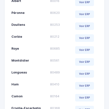
Albert
80016
Voir ERP
Péronne
80620
Voir ERP
Doullens
80253
Voir ERP
Corbie
80212
Voir ERP
Roye
80685
Voir ERP
Montdidier
80561
Voir ERP
Longueau
80489
Voir ERP
Ham
80410
Voir ERP
Camon
80164
Voir ERP
Friville-Escarbotin
80368