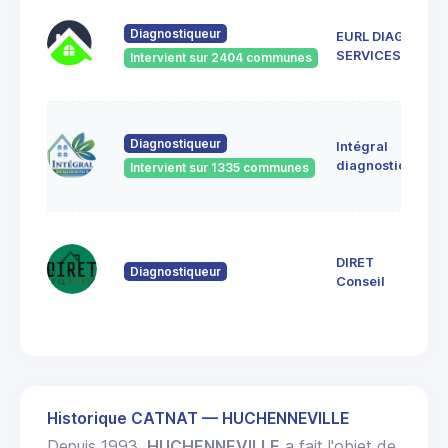
5 
Diagnostiqueur
EURL DIAG
8
SERVICES
Intervient sur 2404 communes
To
11
Diagnostiqueur
Intégral
V
80
diagnostics
Intervient sur 1335 communes
80
11
Ch
DIRET
Diagnostiqueur
8
Conseil
E
M
Historique CATNAT — HUCHENNEVILLE
Depuis 1993,
HUCHENNEVILLE
a fait l'objet de