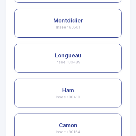
Montdidier
Insee : 80561
Longueau
Insee : 80489
Ham
Insee : 80410
Camon
Insee : 80164