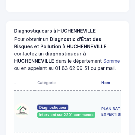
Diagnostiqueurs à HUCHENNEVILLE
Pour obtenir un
Diagnostic d'État des
Risques et Pollution à HUCHENNEVILLE
contactez un
diagnostiqueur à
HUCHENNEVILLE
dans le département
Somme
ou en appelant au 01 83 62 99 51 ou par mail.
-
Catégorie
Nom
A
5 
A
Diagnostiqueur
PLAN BAT
O
8
EXPERTISES
Intervient sur 2201 communes
H
B