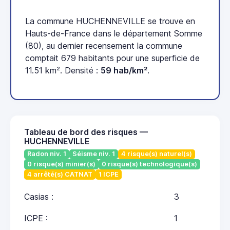
La commune HUCHENNEVILLE se trouve en
Hauts-de-France dans le département Somme
(80), au dernier recensement la commune
comptait 679 habitants pour une superficie de
11.51 km². Densité :
59 hab/km²
.
Tableau de bord des risques —
HUCHENNEVILLE
Radon niv. 1
Séisme niv. 1
4 risque(s) naturel(s)
0 risque(s) minier(s)
0 risque(s) technologique(s)
4 arrêté(s) CATNAT
1 ICPE
Casias :
3
ICPE :
1