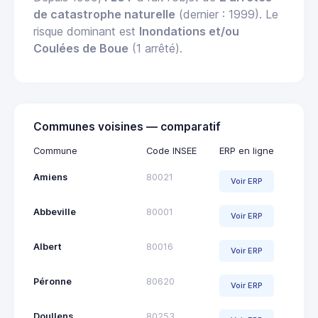
de catastrophe naturelle
(dernier : 1999). Le
risque dominant est
Inondations et/ou
Coulées de Boue
(1 arrêté).
Communes voisines — comparatif
Commune
Code INSEE
ERP en ligne
Amiens
80021
Voir ERP
Abbeville
80001
Voir ERP
Albert
80016
Voir ERP
Péronne
80620
Voir ERP
Doullens
80253