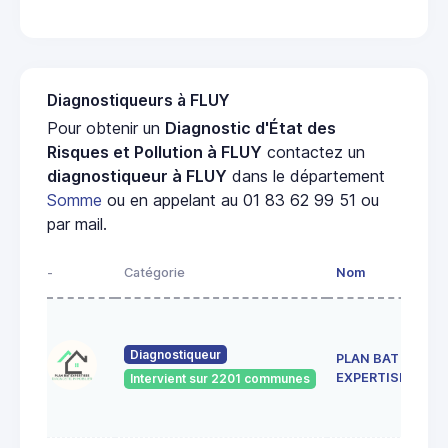
Diagnostiqueurs à FLUY
Pour obtenir un
Diagnostic d'État des
Risques et Pollution à FLUY
contactez un
diagnostiqueur à FLUY
dans le département
Somme
ou en appelant au 01 83 62 99 51 ou
par mail.
-
Catégorie
Nom
A
5 
A
Diagnostiqueur
PLAN BAT
O
8
EXPERTISES
Intervient sur 2201 communes
H
B