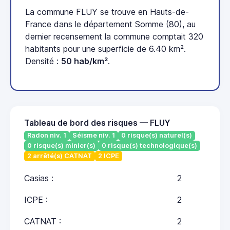
La commune FLUY se trouve en Hauts-de-
France dans le département Somme (80), au
dernier recensement la commune comptait 320
habitants pour une superficie de 6.40 km².
Densité :
50 hab/km²
.
Tableau de bord des risques — FLUY
Radon niv. 1
Séisme niv. 1
0 risque(s) naturel(s)
0 risque(s) minier(s)
0 risque(s) technologique(s)
2 arrêté(s) CATNAT
2 ICPE
Casias :
2
ICPE :
2
CATNAT :
2