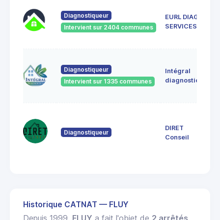
5 
Diagnostiqueur
EURL DIAG
8
SERVICES
Intervient sur 2404 communes
To
11
Diagnostiqueur
Intégral
V
80
diagnostics
Intervient sur 1335 communes
80
11
Ch
DIRET
Diagnostiqueur
8
Conseil
E
M
Historique CATNAT — FLUY
Depuis 1999,
FLUY
a fait l'objet de
2 arrêtés