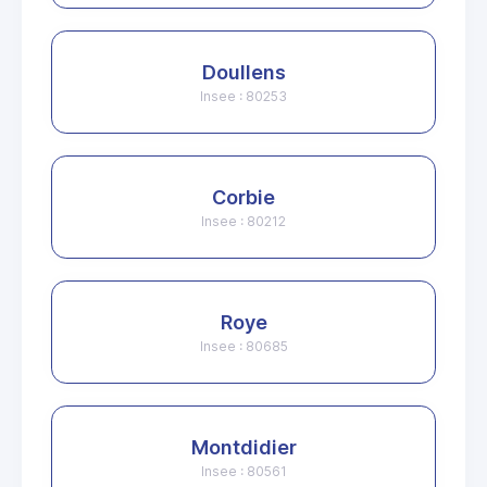
Doullens
Insee : 80253
Corbie
Insee : 80212
Roye
Insee : 80685
Montdidier
Insee : 80561