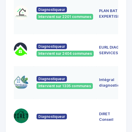
5 
A
Diagnostiqueur
PLAN BAT
O
8
EXPERTISES
Intervient sur 2201 communes
H
B
5 
Diagnostiqueur
EURL DIAG
8
SERVICES
Intervient sur 2404 communes
To
11
Diagnostiqueur
Intégral
V
80
diagnostics
Intervient sur 1335 communes
80
11
Ch
DIRET
Diagnostiqueur
8
Conseil
E
M