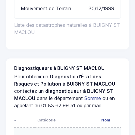
Mouvement de Terrain
30/12/1999
Liste des catastrophes naturelles à BUIGNY ST
MACLOU
Diagnostiqueurs à BUIGNY ST MACLOU
Pour obtenir un
Diagnostic d'État des
Risques et Pollution à BUIGNY ST MACLOU
contactez un
diagnostiqueur à BUIGNY ST
MACLOU
dans le département
Somme
ou en
appelant au 01 83 62 99 51 ou par mail.
-
Catégorie
Nom
A