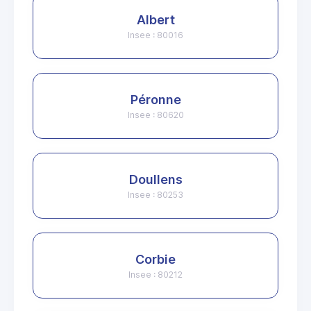
Albert
Insee : 80016
Péronne
Insee : 80620
Doullens
Insee : 80253
Corbie
Insee : 80212