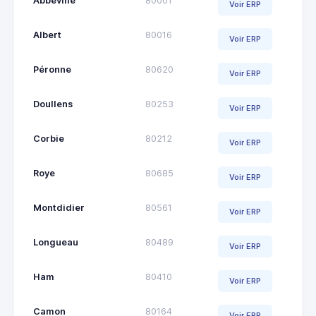
Abbeville
80001
Voir ERP
Albert
80016
Voir ERP
Péronne
80620
Voir ERP
Doullens
80253
Voir ERP
Corbie
80212
Voir ERP
Roye
80685
Voir ERP
Montdidier
80561
Voir ERP
Longueau
80489
Voir ERP
Ham
80410
Voir ERP
Camon
80164
Voir ERP