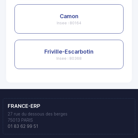
Camon
Insee : 80164
Friville-Escarbotin
Insee : 80368
FRANCE-ERP
27 rue du dessous des berges
75013 PARIS
01 83 62 99 51