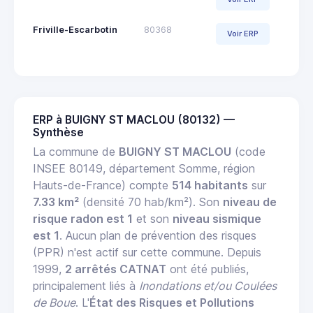
Friville-Escarbotin
80368
Voir ERP
ERP à BUIGNY ST MACLOU (80132) —
Synthèse
La commune de
BUIGNY ST MACLOU
(code
INSEE 80149, département Somme, région
Hauts-de-France) compte
514 habitants
sur
7.33 km²
(densité 70 hab/km²). Son
niveau de
risque radon est 1
et son
niveau sismique
est 1
. Aucun plan de prévention des risques
(PPR) n'est actif sur cette commune. Depuis
1999,
2 arrêtés CATNAT
ont été publiés,
principalement liés à
Inondations et/ou Coulées
de Boue
. L'
État des Risques et Pollutions