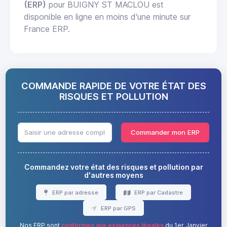
(ERP)
pour BUIGNY ST MACLOU est
disponible en ligne en moins d'une minute sur
France ERP.
COMMANDE RAPIDE DE VOTRE ÉTAT DES
RISQUES ET POLLUTION
Commander mon ERP
Commandez votre état des risques et pollution par
d'autres moyens
ERP par adresse
ERP par Cadastre
ERP par GPS
Nos ERP sont
conformes aux exigences légales
du 1er Janvier