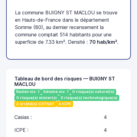
La commune BUIGNY ST MACLOU se trouve
en Hauts-de-France dans le département
Somme (80), au dernier recensement la
commune comptait 514 habitants pour une
superficie de 7.33 km². Densité :
70 hab/km²
.
Tableau de bord des risques — BUIGNY ST
MACLOU
Radon niv. 1
Séisme niv. 1
0 risque(s) naturel(s)
0 risque(s) minier(s)
0 risque(s) technologique(s)
2 arrêté(s) CATNAT
4 ICPE
Casias :
4
ICPE :
4