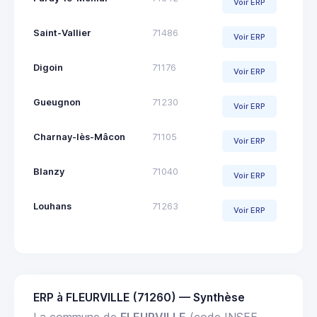
Voir ERP
Saint-Vallier
71486
Voir ERP
Digoin
71176
Voir ERP
Gueugnon
71230
Voir ERP
Charnay-lès-Mâcon
71105
Voir ERP
Blanzy
71040
Voir ERP
Louhans
71263
Voir ERP
ERP à FLEURVILLE (71260) — Synthèse
La commune de
FLEURVILLE
(code INSEE