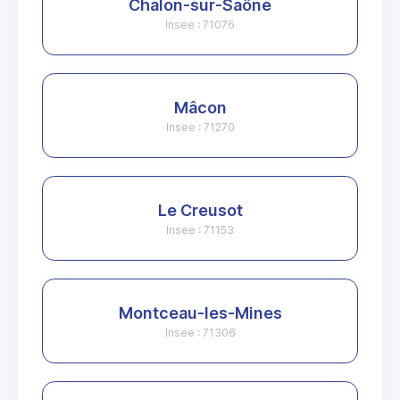
Chalon-sur-Saône
Insee : 71076
Mâcon
Insee : 71270
Le Creusot
Insee : 71153
Montceau-les-Mines
Insee : 71306