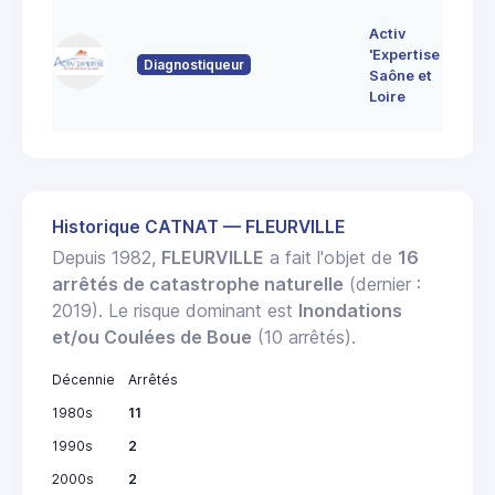
7 
Activ
Bo
'Expertise
Diagnostiqueur
71
Saône et
MO
Loire
LE
Historique CATNAT — FLEURVILLE
Depuis 1982,
FLEURVILLE
a fait l'objet de
16
arrêtés de catastrophe naturelle
(dernier :
2019). Le risque dominant est
Inondations
et/ou Coulées de Boue
(10 arrêtés).
Décennie
Arrêtés
1980s
11
1990s
2
2000s
2