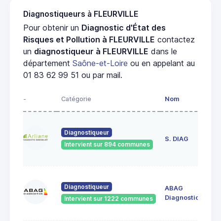
Diagnostiqueurs à FLEURVILLE
Pour obtenir un
Diagnostic d'État des
Risques et Pollution à FLEURVILLE
contactez
un
diagnostiqueur à FLEURVILLE
dans le
département
Saône-et-Loire
ou en appelant au
01 83 62 99 51 ou par mail.
-
Catégorie
Nom
Ad
23
Diagnostiqueur
de
S. DIAG
Intervient sur 894 communes
71
60
Diagnostiqueur
ABAG
des
71
Diagnostics
Intervient sur 1222 communes
Bo