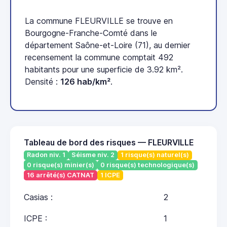
La commune FLEURVILLE se trouve en
Bourgogne-Franche-Comté dans le
département Saône-et-Loire (71), au dernier
recensement la commune comptait 492
habitants pour une superficie de 3.92 km².
Densité :
126 hab/km²
.
Tableau de bord des risques — FLEURVILLE
Radon niv. 1
Séisme niv. 2
1 risque(s) naturel(s)
0 risque(s) minier(s)
0 risque(s) technologique(s)
16 arrêté(s) CATNAT
1 ICPE
Casias :
2
ICPE :
1