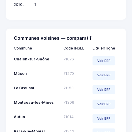
2010s
1
Communes voisines — comparatif
Commune
Code INSEE
ERP en ligne
Chalon-sur-Saône
71076
Voir ERP
Mâcon
71270
Voir ERP
Le Creusot
71153
Voir ERP
Montceau-les-Mines
71306
Voir ERP
Autun
71014
Voir ERP
Paray-le-Monial
71342