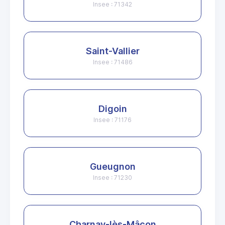
Insee : 71342
Saint-Vallier
Insee : 71486
Digoin
Insee : 71176
Gueugnon
Insee : 71230
Charnay-lès-Mâcon