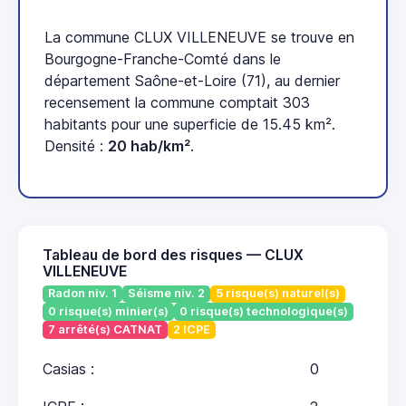
La commune CLUX VILLENEUVE se trouve en
Bourgogne-Franche-Comté dans le
département Saône-et-Loire (71), au dernier
recensement la commune comptait 303
habitants pour une superficie de 15.45 km².
Densité :
20 hab/km²
.
Tableau de bord des risques — CLUX
VILLENEUVE
Radon niv. 1
Séisme niv. 2
5 risque(s) naturel(s)
0 risque(s) minier(s)
0 risque(s) technologique(s)
7 arrêté(s) CATNAT
2 ICPE
Casias :
0