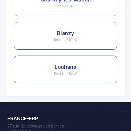
Insee : 71105
Blanzy
Insee : 71040
Louhans
Insee : 71263
FRANCE-ERP
27 rue du dessous des berges