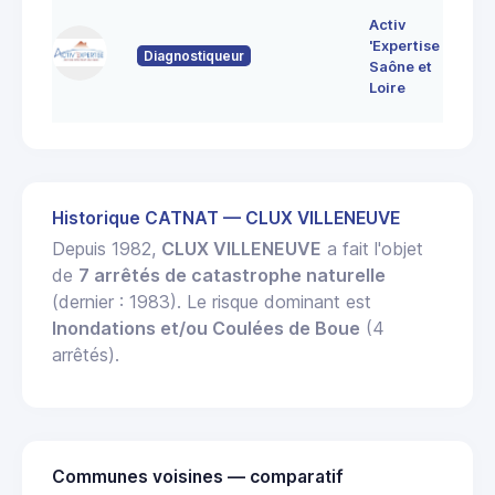
7 
Activ
Bo
'Expertise
Diagnostiqueur
71
Saône et
MO
Loire
LE
Historique CATNAT — CLUX VILLENEUVE
Depuis 1982,
CLUX VILLENEUVE
a fait l'objet
de
7 arrêtés de catastrophe naturelle
(dernier : 1983). Le risque dominant est
Inondations et/ou Coulées de Boue
(4
arrêtés).
Communes voisines — comparatif