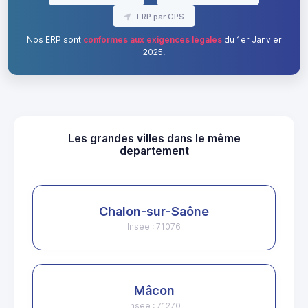
ERP par GPS
Nos ERP sont
conformes aux exigences légales
du 1er Janvier
2025.
Les grandes villes dans le même
departement
Chalon-sur-Saône
Insee : 71076
Mâcon
Insee : 71270