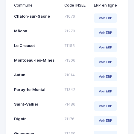
Commune
Code INSEE
ERP en ligne
Chalon-sur-Saône
71076
Voir ERP
Mâcon
71270
Voir ERP
Le Creusot
71153
Voir ERP
Montceau-les-Mines
71306
Voir ERP
Autun
71014
Voir ERP
Paray-le-Monial
71342
Voir ERP
Saint-Vallier
71486
Voir ERP
Digoin
71176
Voir ERP
Gueugnon
71230