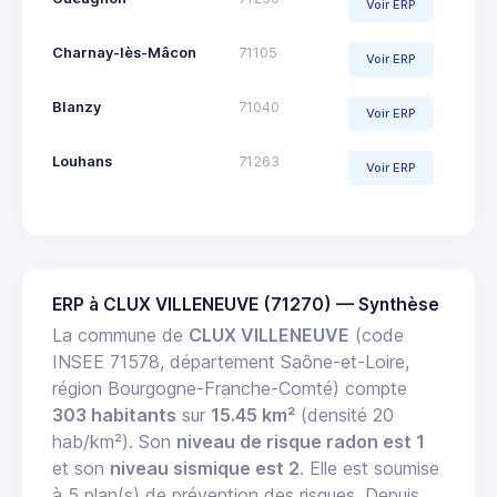
Voir ERP
Charnay-lès-Mâcon
71105
Voir ERP
Blanzy
71040
Voir ERP
Louhans
71263
Voir ERP
ERP à CLUX VILLENEUVE (71270) — Synthèse
La commune de
CLUX VILLENEUVE
(code
INSEE 71578, département Saône-et-Loire,
région Bourgogne-Franche-Comté) compte
303 habitants
sur
15.45 km²
(densité 20
hab/km²). Son
niveau de risque radon est 1
et son
niveau sismique est 2
. Elle est soumise
à 5 plan(s) de prévention des risques. Depuis