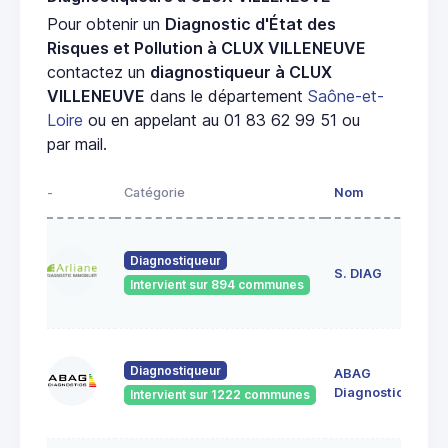
Pour obtenir un
Diagnostic d'État des
Risques et Pollution à CLUX VILLENEUVE
contactez un
diagnostiqueur à CLUX
VILLENEUVE
dans le département
Saône-et-
Loire
ou en appelant au 01 83 62 99 51 ou
par mail.
-
Catégorie
Nom
Ad
23
Diagnostiqueur
de
S. DIAG
Intervient sur 894 communes
71
60
Diagnostiqueur
ABAG
des
71
Diagnostics
Intervient sur 1222 communes
Bo