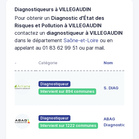
Diagnostiqueurs à VILLEGAUDIN
Pour obtenir un
Diagnostic d'État des
Risques et Pollution à VILLEGAUDIN
contactez un
diagnostiqueur à VILLEGAUDIN
dans le département
Saône-et-Loire
ou en
appelant au 01 83 62 99 51 ou par mail.
-
Catégorie
Nom
Ad
23
Diagnostiqueur
de
S. DIAG
Intervient sur 894 communes
71
60
Diagnostiqueur
ABAG
des
71
Diagnostics
Intervient sur 1222 communes
Bo