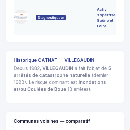
7 
Activ
Bo
'Expertise
Diagnostiqueur
71
Saône et
MO
Loire
LE
Historique CATNAT — VILLEGAUDIN
Depuis 1982,
VILLEGAUDIN
a fait l'objet de
5
arrêtés de catastrophe naturelle
(dernier :
1983). Le risque dominant est
Inondations
et/ou Coulées de Boue
(3 arrêtés).
Communes voisines — comparatif