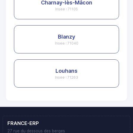
Charnay-lès-Mâcon
Insee : 71105
Blanzy
Insee : 71040
Louhans
Insee : 71263
FRANCE-ERP
27 rue du dessous des berges