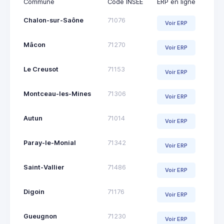
Commune
Code INSEE
ERP en ligne
Chalon-sur-Saône
71076
Voir ERP
Mâcon
71270
Voir ERP
Le Creusot
71153
Voir ERP
Montceau-les-Mines
71306
Voir ERP
Autun
71014
Voir ERP
Paray-le-Monial
71342
Voir ERP
Saint-Vallier
71486
Voir ERP
Digoin
71176
Voir ERP
Gueugnon
71230
Voir ERP