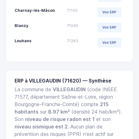
Charnay-lès-Mâcon
71105
Voir ERP
Blanzy
71040
Voir ERP
Louhans
71263
Voir ERP
ERP à VILLEGAUDIN (71620) — Synthèse
La commune de
VILLEGAUDIN
(code INSEE
71577, département Saône-et-Loire, région
Bourgogne-Franche-Comté) compte
215
habitants
sur
8.97 km²
(densité 24 hab/km²).
Son
niveau de risque radon est 1
et son
niveau sismique est 2
. Aucun plan de
prévention des risques (PPR) n'est actif sur