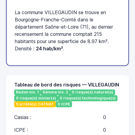
La commune VILLEGAUDIN se trouve en
Bourgogne-Franche-Comté dans le
département Saône-et-Loire (71), au dernier
recensement la commune comptait 215
habitants pour une superficie de 8.97 km².
Densité :
24 hab/km²
.
Tableau de bord des risques — VILLEGAUDIN
Radon niv. 1
Séisme niv. 2
0 risque(s) naturel(s)
0 risque(s) minier(s)
0 risque(s) technologique(s)
5 arrêté(s) CATNAT
0 ICPE
Casias :
0
ICPE :
0