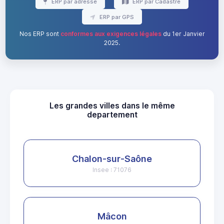
ERP par adresse
ERP par Cadastre
ERP par GPS
Nos ERP sont
conformes aux exigences légales
du 1er Janvier
2025.
Les grandes villes dans le même
departement
Chalon-sur-Saône
Insee : 71076
Mâcon