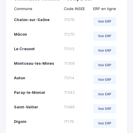
Commune
Code INSEE
ERP en ligne
Chalon-sur-Saône
71076
Voir ERP
Mâcon
71270
Voir ERP
Le Creusot
71153
Voir ERP
Montceau-les-Mines
71306
Voir ERP
Autun
71014
Voir ERP
Paray-le-Monial
71342
Voir ERP
Saint-Vallier
71486
Voir ERP
Digoin
71176
Voir ERP