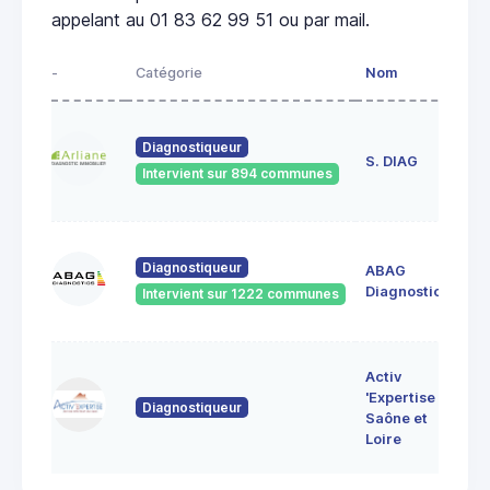
appelant au 01 83 62 99 51 ou par mail.
-
Catégorie
Nom
Ad
23
Diagnostiqueur
de
S. DIAG
Intervient sur 894 communes
71
60
Diagnostiqueur
ABAG
des
71
Diagnostics
Intervient sur 1222 communes
Bo
7 
Activ
Bo
'Expertise
Diagnostiqueur
71
Saône et
MO
Loire
LE