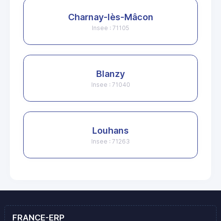
Charnay-lès-Mâcon
Insee : 71105
Blanzy
Insee : 71040
Louhans
Insee : 71263
FRANCE-ERP