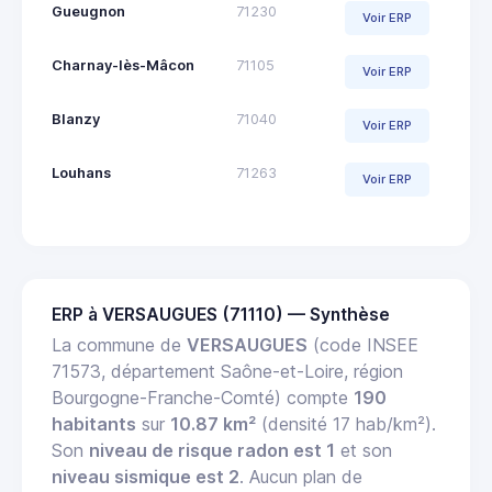
Gueugnon
71230
Voir ERP
Charnay-lès-Mâcon
71105
Voir ERP
Blanzy
71040
Voir ERP
Louhans
71263
Voir ERP
ERP à VERSAUGUES (71110) — Synthèse
La commune de
VERSAUGUES
(code INSEE
71573, département Saône-et-Loire, région
Bourgogne-Franche-Comté) compte
190
habitants
sur
10.87 km²
(densité 17 hab/km²).
Son
niveau de risque radon est 1
et son
niveau sismique est 2
. Aucun plan de