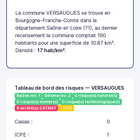
La commune VERSAUGUES se trouve en
Bourgogne-Franche-Comté dans le
département Saône-et-Loire (71), au dernier
recensement la commune comptait 190
habitants pour une superficie de 10.87 km².
Densité :
17 hab/km²
.
Tableau de bord des risques — VERSAUGUES
Radon niv. 1
Séisme niv. 2
0 risque(s) naturel(s)
0 risque(s) minier(s)
0 risque(s) technologique(s)
9 arrêté(s) CATNAT
1 ICPE
Casias :
0
ICPE :
1