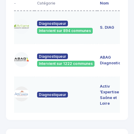
-
Catégorie
Nom
Ad
23
Diagnostiqueur
de
S. DIAG
Intervient sur 894 communes
71
60
Diagnostiqueur
ABAG
des
71
Diagnostics
Intervient sur 1222 communes
Bo
7 
Activ
Bo
'Expertise
Diagnostiqueur
71
Saône et
MO
Loire
LE