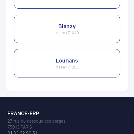
Blanzy
Insee : 71040
Louhans
Insee : 71263
FRANCE-ERP
27 rue du dessous des berges
75013 PARIS
01 83 62 99 51