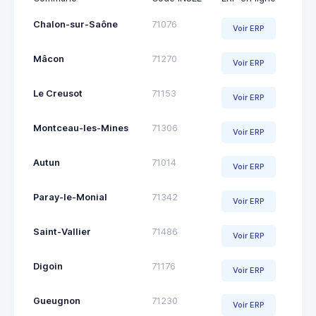
Chalon-sur-Saône
71076
Voir ERP
Mâcon
71270
Voir ERP
Le Creusot
71153
Voir ERP
Montceau-les-Mines
71306
Voir ERP
Autun
71014
Voir ERP
Paray-le-Monial
71342
Voir ERP
Saint-Vallier
71486
Voir ERP
Digoin
71176
Voir ERP
Gueugnon
71230
Voir ERP