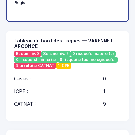
Region :
—
Tableau de bord des risques — VARENNE L
ARCONCE
Radon niv. 3
Séisme niv. 2
0 risque(s) naturel(s)
0 risque(s) minier(s)
0 risque(s) technologique(s)
9 arrêté(s) CATNAT
1 ICPE
Casias :
0
ICPE :
1
CATNAT :
9