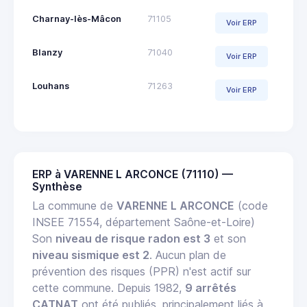
Charnay-lès-Mâcon
71105
Voir ERP
Blanzy
71040
Voir ERP
Louhans
71263
Voir ERP
ERP à VARENNE L ARCONCE (71110) —
Synthèse
La commune de
VARENNE L ARCONCE
(code
INSEE 71554, département Saône-et-Loire)
Son
niveau de risque radon est 3
et son
niveau sismique est 2
. Aucun plan de
prévention des risques (PPR) n'est actif sur
cette commune. Depuis 1982,
9 arrêtés
CATNAT
ont été publiés, principalement liés à