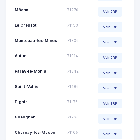
Mâcon
71270
Voir ERP
Le Creusot
71153
Voir ERP
Montceau-les-Mines
71306
Voir ERP
Autun
71014
Voir ERP
Paray-le-Monial
71342
Voir ERP
Saint-Vallier
71486
Voir ERP
Digoin
71176
Voir ERP
Gueugnon
71230
Voir ERP
Charnay-lès-Mâcon
71105
Voir ERP