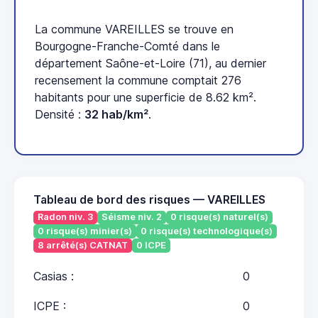
La commune VAREILLES se trouve en
Bourgogne-Franche-Comté dans le
département Saône-et-Loire (71), au dernier
recensement la commune comptait 276
habitants pour une superficie de 8.62 km².
Densité :
32 hab/km²
.
Tableau de bord des risques — VAREILLES
Radon niv. 3
Séisme niv. 2
0 risque(s) naturel(s)
0 risque(s) minier(s)
0 risque(s) technologique(s)
8 arrêté(s) CATNAT
0 ICPE
Casias :
0
ICPE :
0