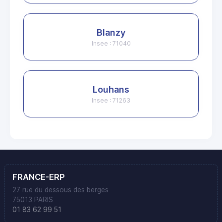
Blanzy
Insee : 71040
Louhans
Insee : 71263
FRANCE-ERP
27 rue du dessous des berges
75013 PARIS
01 83 62 99 51