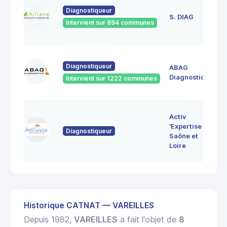
23
Diagnostiqueur
de
S. DIAG
Intervient sur 894 communes
71
60
Diagnostiqueur
ABAG
des
71
Diagnostics
Intervient sur 1222 communes
Bo
7 
Activ
Bo
'Expertise
Diagnostiqueur
71
Saône et
MO
Loire
LE
Historique CATNAT — VAREILLES
Depuis 1982,
VAREILLES
a fait l'objet de
8