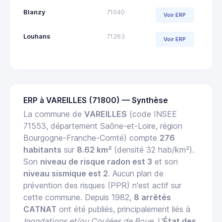
Blanzy
71040
Voir ERP
Louhans
71263
Voir ERP
ERP à VAREILLES (71800) — Synthèse
La commune de
VAREILLES
(code INSEE
71553, département Saône-et-Loire, région
Bourgogne-Franche-Comté) compte
276
habitants
sur
8.62 km²
(densité 32 hab/km²).
Son
niveau de risque radon est 3
et son
niveau sismique est 2
. Aucun plan de
prévention des risques (PPR) n'est actif sur
cette commune. Depuis 1982,
8 arrêtés
CATNAT
ont été publiés, principalement liés à
Inondations et/ou Coulées de Boue
. L'
État des