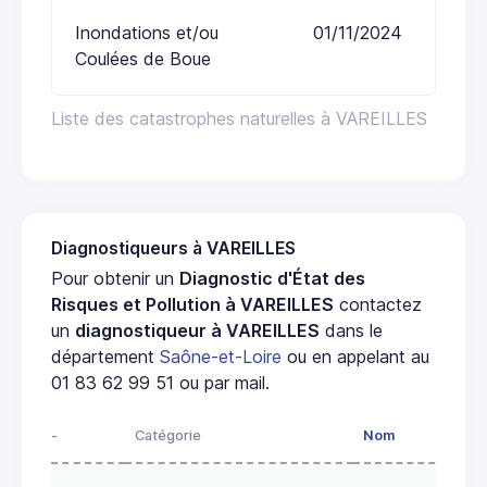
Inondations et/ou
01/11/2024
Coulées de Boue
Liste des catastrophes naturelles à VAREILLES
Diagnostiqueurs à VAREILLES
Pour obtenir un
Diagnostic d'État des
Risques et Pollution à VAREILLES
contactez
un
diagnostiqueur à VAREILLES
dans le
département
Saône-et-Loire
ou en appelant au
01 83 62 99 51 ou par mail.
-
Catégorie
Nom
Ad