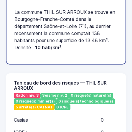
La commune THIL SUR ARROUX se trouve en
Bourgogne-Franche-Comté dans le
département Saône-et-Loire (71), au dernier
recensement la commune comptait 138
habitants pour une superficie de 13.48 km².
Densité :
10 hab/km²
.
Tableau de bord des risques — THIL SUR
ARROUX
Radon niv. 3
Séisme niv. 2
0 risque(s) naturel(s)
0 risque(s) minier(s)
0 risque(s) technologique(s)
5 arrêté(s) CATNAT
0 ICPE
Casias :
0