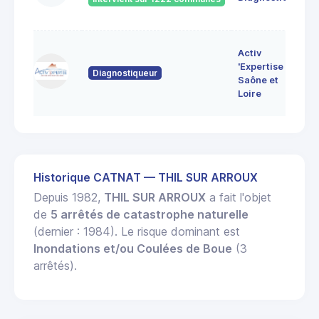
Bo
7 
Activ
Bo
'Expertise
Diagnostiqueur
71
Saône et
MO
Loire
LE
Historique CATNAT — THIL SUR ARROUX
Depuis 1982,
THIL SUR ARROUX
a fait l'objet
de
5 arrêtés de catastrophe naturelle
(dernier : 1984). Le risque dominant est
Inondations et/ou Coulées de Boue
(3
arrêtés).