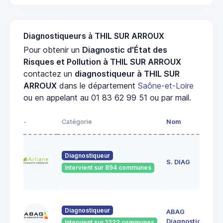
Diagnostiqueurs à THIL SUR ARROUX
Pour obtenir un
Diagnostic d'État des
Risques et Pollution à THIL SUR ARROUX
contactez un
diagnostiqueur à THIL SUR
ARROUX
dans le département
Saône-et-Loire
ou en appelant au 01 83 62 99 51 ou par mail.
-
Catégorie
Nom
Ad
23
Diagnostiqueur
de
S. DIAG
Intervient sur 894 communes
71
60
Diagnostiqueur
ABAG
des
71
Diagnostics
Intervient sur 1222 communes