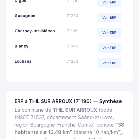
Digoin
71176
Voir ERP
Gueugnon
71230
Voir ERP
Charnay-lès-Mâcon
71105
Voir ERP
Blanzy
71040
Voir ERP
Louhans
71263
Voir ERP
ERP à THIL SUR ARROUX (71190) — Synthèse
La commune de
THIL SUR ARROUX
(code
INSEE 71537, département Saône-et-Loire,
région Bourgogne-Franche-Comté) compte
138
habitants
sur
13.48 km²
(densité 10 hab/km²).