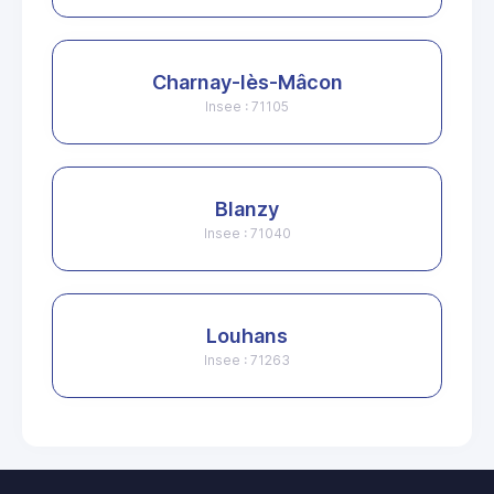
Charnay-lès-Mâcon
Insee : 71105
Blanzy
Insee : 71040
Louhans
Insee : 71263