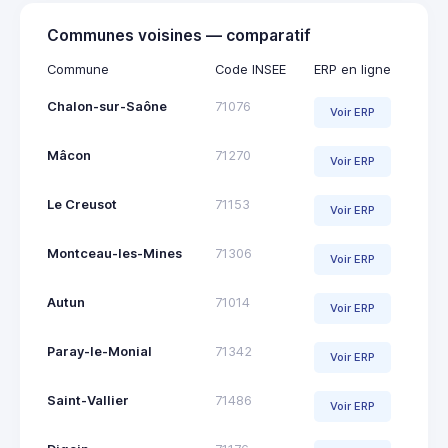
Communes voisines — comparatif
Commune
Code INSEE
ERP en ligne
Chalon-sur-Saône
71076
Voir ERP
Mâcon
71270
Voir ERP
Le Creusot
71153
Voir ERP
Montceau-les-Mines
71306
Voir ERP
Autun
71014
Voir ERP
Paray-le-Monial
71342
Voir ERP
Saint-Vallier
71486
Voir ERP