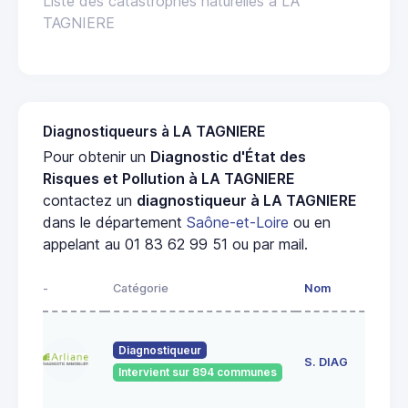
Liste des catastrophes naturelles à LA
TAGNIERE
Diagnostiqueurs à LA TAGNIERE
Pour obtenir un
Diagnostic d'État des
Risques et Pollution à LA TAGNIERE
contactez un
diagnostiqueur à LA TAGNIERE
dans le département
Saône-et-Loire
ou en
appelant au 01 83 62 99 51 ou par mail.
-
Catégorie
Nom
Ad
23
Diagnostiqueur
de
S. DIAG
Intervient sur 894 communes
71