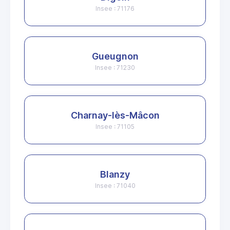
Insee : 71176
Gueugnon
Insee : 71230
Charnay-lès-Mâcon
Insee : 71105
Blanzy
Insee : 71040