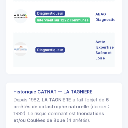
60
Diagnostiqueur
ABAG
des
71
Diagnostics
Intervient sur 1222 communes
Bo
7 
Activ
Bo
'Expertise
Diagnostiqueur
71
Saône et
MO
Loire
LE
Historique CATNAT — LA TAGNIERE
Depuis 1982,
LA TAGNIERE
a fait l'objet de
6
arrêtés de catastrophe naturelle
(dernier :
1992). Le risque dominant est
Inondations
et/ou Coulées de Boue
(4 arrêtés).