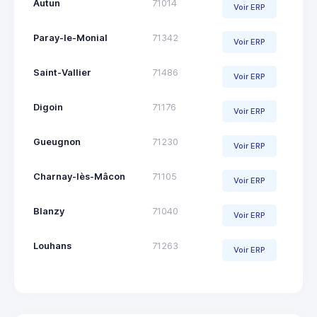
Autun
71014
Voir ERP
Paray-le-Monial
71342
Voir ERP
Saint-Vallier
71486
Voir ERP
Digoin
71176
Voir ERP
Gueugnon
71230
Voir ERP
Charnay-lès-Mâcon
71105
Voir ERP
Blanzy
71040
Voir ERP
Louhans
71263
Voir ERP