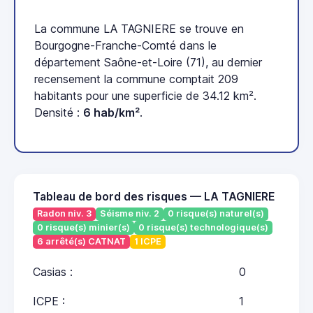
La commune LA TAGNIERE se trouve en
Bourgogne-Franche-Comté dans le
département Saône-et-Loire (71), au dernier
recensement la commune comptait 209
habitants pour une superficie de 34.12 km².
Densité :
6 hab/km²
.
Tableau de bord des risques — LA TAGNIERE
Radon niv. 3
Séisme niv. 2
0 risque(s) naturel(s)
0 risque(s) minier(s)
0 risque(s) technologique(s)
6 arrêté(s) CATNAT
1 ICPE
Casias :
0
ICPE :
1