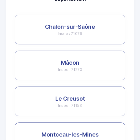
Chalon-sur-Saône
Insee : 71076
Mâcon
Insee : 71270
Le Creusot
Insee : 71153
Montceau-les-Mines