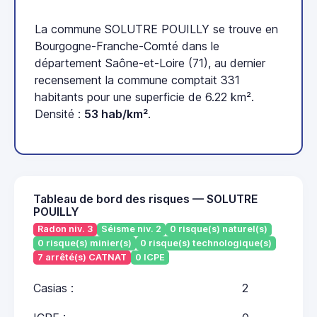
La commune SOLUTRE POUILLY se trouve en
Bourgogne-Franche-Comté dans le
département Saône-et-Loire (71), au dernier
recensement la commune comptait 331
habitants pour une superficie de 6.22 km².
Densité :
53 hab/km²
.
Tableau de bord des risques — SOLUTRE
POUILLY
Radon niv. 3
Séisme niv. 2
0 risque(s) naturel(s)
0 risque(s) minier(s)
0 risque(s) technologique(s)
7 arrêté(s) CATNAT
0 ICPE
Casias :
2