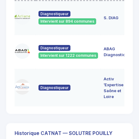
23
Diagnostiqueur
de
S. DIAG
Intervient sur 894 communes
71
60
Diagnostiqueur
ABAG
des
71
Diagnostics
Intervient sur 1222 communes
Bo
7 
Activ
Bo
'Expertise
Diagnostiqueur
71
Saône et
MO
Loire
LE
Historique CATNAT — SOLUTRE POUILLY