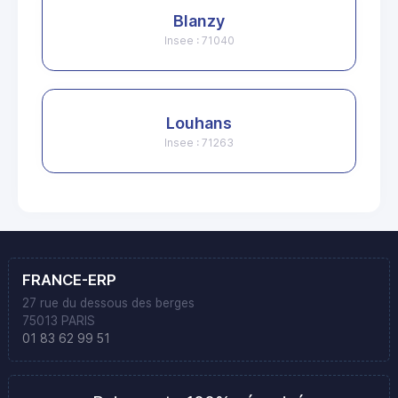
Blanzy
Insee : 71040
Louhans
Insee : 71263
FRANCE-ERP
27 rue du dessous des berges
75013 PARIS
01 83 62 99 51