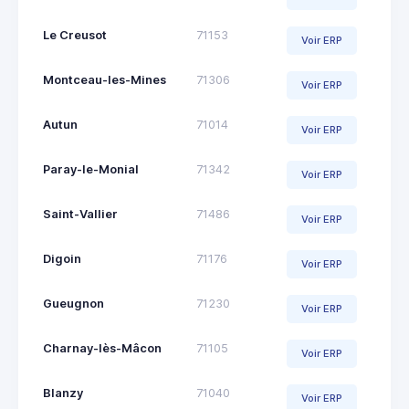
Le Creusot
71153
Voir ERP
Montceau-les-Mines
71306
Voir ERP
Autun
71014
Voir ERP
Paray-le-Monial
71342
Voir ERP
Saint-Vallier
71486
Voir ERP
Digoin
71176
Voir ERP
Gueugnon
71230
Voir ERP
Charnay-lès-Mâcon
71105
Voir ERP
Blanzy
71040
Voir ERP