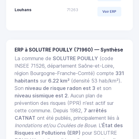
Louhans
71263
Voir ERP
ERP à SOLUTRE POUILLY (71960) — Synthèse
La commune de
SOLUTRE POUILLY
(code
INSEE 71526, département Saône-et-Loire,
région Bourgogne-Franche-Comté) compte
331
habitants
sur
6.22 km²
(densité 53 hab/km²).
Son
niveau de risque radon est 3
et son
niveau sismique est 2
. Aucun plan de
prévention des risques (PPR) n'est actif sur
cette commune. Depuis 1982,
7 arrêtés
CATNAT
ont été publiés, principalement liés à
Inondations et/ou Coulées de Boue
. L'
État des
Risques et Pollutions (ERP)
pour SOLUTRE