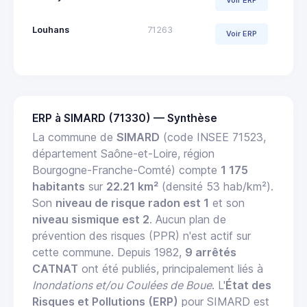
Voir ERP
Louhans
71263
Voir ERP
ERP à SIMARD (71330) — Synthèse
La commune de
SIMARD
(code INSEE 71523,
département Saône-et-Loire, région
Bourgogne-Franche-Comté) compte
1 175
habitants
sur
22.21 km²
(densité 53 hab/km²).
Son
niveau de risque radon est 1
et son
niveau sismique est 2
. Aucun plan de
prévention des risques (PPR) n'est actif sur
cette commune. Depuis 1982,
9 arrêtés
CATNAT
ont été publiés, principalement liés à
Inondations et/ou Coulées de Boue
. L'
État des
Risques et Pollutions (ERP)
pour SIMARD est