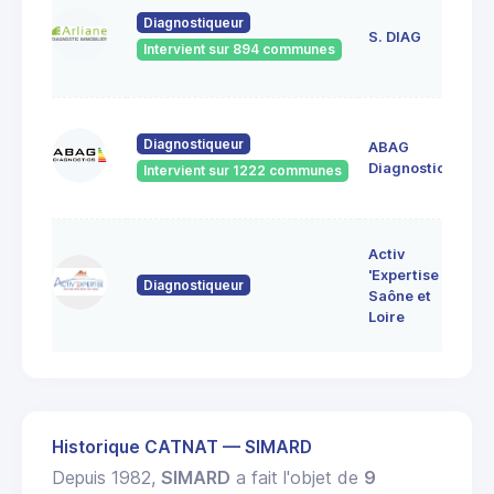
23
Diagnostiqueur
de
S. DIAG
Intervient sur 894 communes
71
60
Diagnostiqueur
ABAG
des
71
Diagnostics
Intervient sur 1222 communes
Bo
7 
Activ
Bo
'Expertise
Diagnostiqueur
71
Saône et
MO
Loire
LE
Historique CATNAT — SIMARD
Depuis 1982,
SIMARD
a fait l'objet de
9