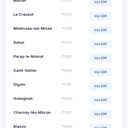
Mâcon
71270
Voir ERP
Le Creusot
71153
Voir ERP
Montceau-les-Mines
71306
Voir ERP
Autun
71014
Voir ERP
Paray-le-Monial
71342
Voir ERP
Saint-Vallier
71486
Voir ERP
Digoin
71176
Voir ERP
Gueugnon
71230
Voir ERP
Charnay-lès-Mâcon
71105
Voir ERP
Blanzy
71040