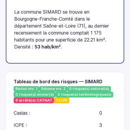
La commune SIMARD se trouve en
Bourgogne-Franche-Comté dans le
département Saône-et-Loire (71), au dernier
recensement la commune comptait 1 175
habitants pour une superficie de 22.21 km².
Densité :
53 hab/km²
.
Tableau de bord des risques — SIMARD
Radon niv. 1
Séisme niv. 2
0 risque(s) naturel(s)
0 risque(s) minier(s)
0 risque(s) technologique(s)
9 arrêté(s) CATNAT
3 ICPE
Casias :
0
ICPE :
3