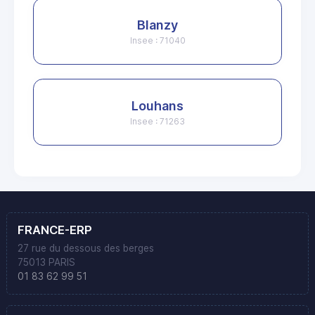
Blanzy
Insee : 71040
Louhans
Insee : 71263
FRANCE-ERP
27 rue du dessous des berges
75013 PARIS
01 83 62 99 51