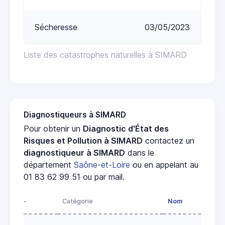
Sécheresse
03/05/2023
Liste des catastrophes naturelles à SIMARD
Diagnostiqueurs à SIMARD
Pour obtenir un
Diagnostic d'État des
Risques et Pollution à SIMARD
contactez un
diagnostiqueur à SIMARD
dans le
département
Saône-et-Loire
ou en appelant au
01 83 62 99 51 ou par mail.
-
Catégorie
Nom
Ad