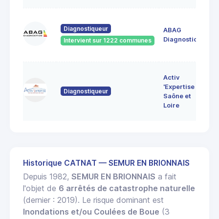
60
Diagnostiqueur
ABAG
des
71
Diagnostics
Intervient sur 1222 communes
Bo
7 
Activ
Bo
'Expertise
Diagnostiqueur
71
Saône et
MO
Loire
LE
Historique CATNAT — SEMUR EN BRIONNAIS
Depuis 1982,
SEMUR EN BRIONNAIS
a fait
l'objet de
6 arrêtés de catastrophe naturelle
(dernier : 2019). Le risque dominant est
Inondations et/ou Coulées de Boue
(3