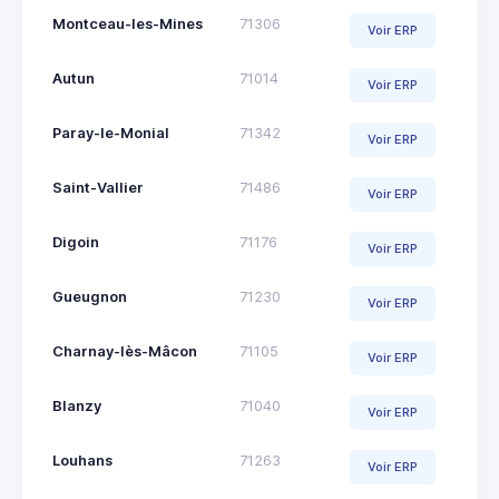
Montceau-les-Mines
71306
Voir ERP
Autun
71014
Voir ERP
Paray-le-Monial
71342
Voir ERP
Saint-Vallier
71486
Voir ERP
Digoin
71176
Voir ERP
Gueugnon
71230
Voir ERP
Charnay-lès-Mâcon
71105
Voir ERP
Blanzy
71040
Voir ERP
Louhans
71263
Voir ERP