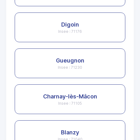
Digoin
Insee : 71176
Gueugnon
Insee : 71230
Charnay-lès-Mâcon
Insee : 71105
Blanzy
Insee : 71040