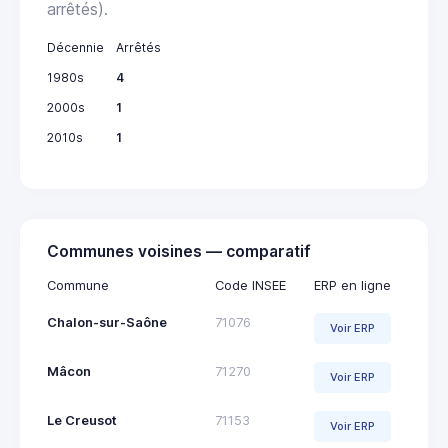
arrêtés).
Décennie
Arrêtés
1980s
4
2000s
1
2010s
1
Communes voisines — comparatif
Commune
Code INSEE
ERP en ligne
Chalon-sur-Saône
71076
Voir ERP
Mâcon
71270
Voir ERP
Le Creusot
71153
Voir ERP