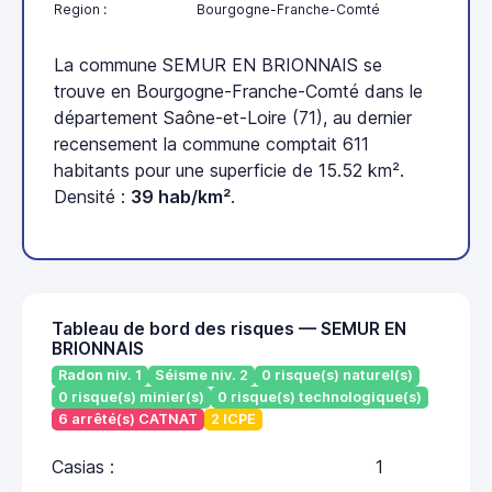
Region :
Bourgogne-Franche-Comté
La commune SEMUR EN BRIONNAIS se
trouve en Bourgogne-Franche-Comté dans le
département Saône-et-Loire (71), au dernier
recensement la commune comptait 611
habitants pour une superficie de 15.52 km².
Densité :
39 hab/km²
.
Tableau de bord des risques — SEMUR EN
BRIONNAIS
Radon niv. 1
Séisme niv. 2
0 risque(s) naturel(s)
0 risque(s) minier(s)
0 risque(s) technologique(s)
6 arrêté(s) CATNAT
2 ICPE
Casias :
1