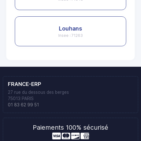
Louhans
Insee : 71263
FRANCE-ERP
27 rue du dessous des berges
75013 PARIS
01 83 62 99 51
Paiements 100% sécurisé