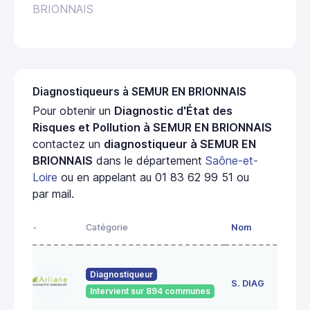
BRIONNAIS
Diagnostiqueurs à SEMUR EN BRIONNAIS
Pour obtenir un
Diagnostic d'État des
Risques et Pollution à SEMUR EN BRIONNAIS
contactez un
diagnostiqueur à SEMUR EN
BRIONNAIS
dans le département
Saône-et-
Loire
ou en appelant au 01 83 62 99 51 ou
par mail.
-
Catégorie
Nom
Ad
23
Diagnostiqueur
de
S. DIAG
Intervient sur 894 communes
71