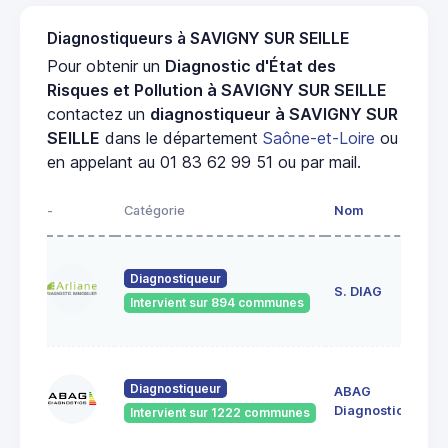
Diagnostiqueurs à SAVIGNY SUR SEILLE
Pour obtenir un
Diagnostic d'État des
Risques et Pollution à SAVIGNY SUR SEILLE
contactez un
diagnostiqueur à SAVIGNY SUR
SEILLE
dans le département
Saône-et-Loire
ou
en appelant au 01 83 62 99 51 ou par mail.
-
Catégorie
Nom
Ad
23
Diagnostiqueur
de
S. DIAG
Intervient sur 894 communes
71
60
Diagnostiqueur
ABAG
des
71
Diagnostics
Intervient sur 1222 communes
Bo