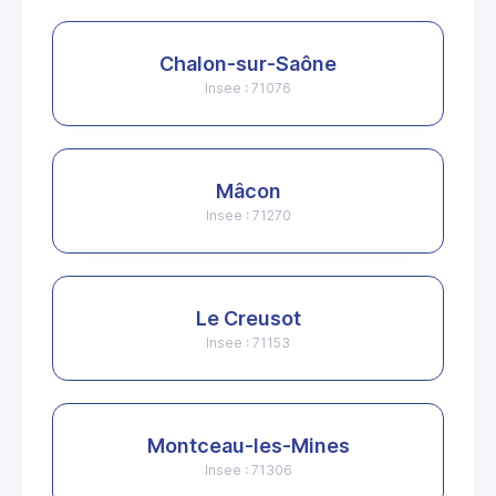
Chalon-sur-Saône
Insee : 71076
Mâcon
Insee : 71270
Le Creusot
Insee : 71153
Montceau-les-Mines
Insee : 71306