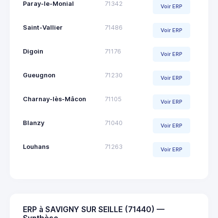
Paray-le-Monial
71342
Voir ERP
Saint-Vallier
71486
Voir ERP
Digoin
71176
Voir ERP
Gueugnon
71230
Voir ERP
Charnay-lès-Mâcon
71105
Voir ERP
Blanzy
71040
Voir ERP
Louhans
71263
Voir ERP
ERP à SAVIGNY SUR SEILLE (71440) —