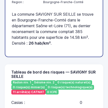
Region :
Bourgogne-Franche-Comté
La commune SAVIGNY SUR SEILLE se trouve
en Bourgogne-Franche-Comté dans le
département Saône-et-Loire (71), au dernier
recensement la commune comptait 385
habitants pour une superficie de 14.58 km².
Densité :
26 hab/km²
.
Tableau de bord des risques — SAVIGNY SUR
SEILLE
Radon niv. 1
Séisme niv. 2
0 risque(s) naturel(s)
0 risque(s) minier(s)
0 risque(s) technologique(s)
11 arrêté(s) CATNAT
0 ICPE
Casias :
0