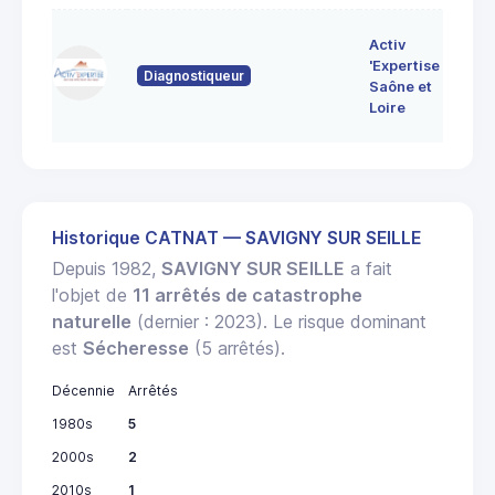
7 
Activ
Bo
'Expertise
Diagnostiqueur
71
Saône et
MO
Loire
LE
Historique CATNAT — SAVIGNY SUR SEILLE
Depuis 1982,
SAVIGNY SUR SEILLE
a fait
l'objet de
11 arrêtés de catastrophe
naturelle
(dernier : 2023). Le risque dominant
est
Sécheresse
(5 arrêtés).
Décennie
Arrêtés
1980s
5
2000s
2
2010s
1