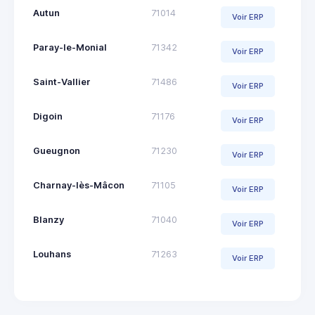
Autun
71014
Voir ERP
Paray-le-Monial
71342
Voir ERP
Saint-Vallier
71486
Voir ERP
Digoin
71176
Voir ERP
Gueugnon
71230
Voir ERP
Charnay-lès-Mâcon
71105
Voir ERP
Blanzy
71040
Voir ERP
Louhans
71263
Voir ERP