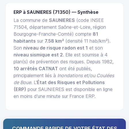
ERP à SAUNIERES (71350) — Synthèse
La commune de
SAUNIERES
(code INSEE
71504, département Saône-et-Loire, région
Bourgogne-Franche-Comté) compte
81
habitants
sur
7.58 km²
(densité 11 hab/km²).
Son
niveau de risque radon est 1
et son
niveau sismique est 2
. Elle est soumise à 4
plan(s) de prévention des risques. Depuis 1982,
10 arrêtés CATNAT
ont été publiés,
principalement liés à
Inondations et/ou Coulées
de Boue
. L'
État des Risques et Pollutions
(ERP)
pour SAUNIERES est disponible en ligne
en moins d'une minute sur France ERP.
COMMANDE RAPIDE DE VOTRE ÉTAT DES