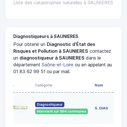
Liste des catastrophes naturelles à SAUNIERES
Diagnostiqueurs à SAUNIERES
Pour obtenir un
Diagnostic d'État des
Risques et Pollution à SAUNIERES
contactez
un
diagnostiqueur à SAUNIERES
dans le
département
Saône-et-Loire
ou en appelant au
01 83 62 99 51 ou par mail.
-
Catégorie
Nom
Ad
23
Diagnostiqueur
de
S. DIAG
Intervient sur 894 communes
71