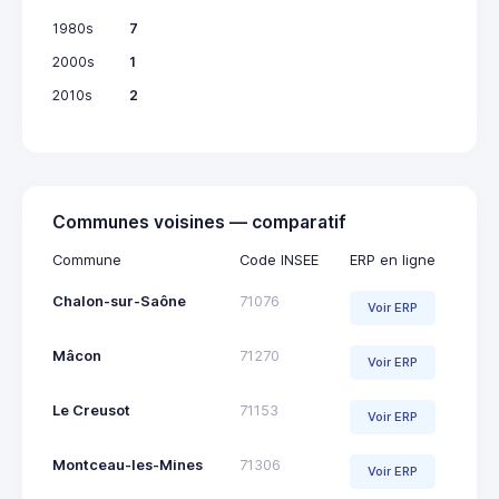
1980s
7
2000s
1
2010s
2
Communes voisines — comparatif
Commune
Code INSEE
ERP en ligne
Chalon-sur-Saône
71076
Voir ERP
Mâcon
71270
Voir ERP
Le Creusot
71153
Voir ERP
Montceau-les-Mines
71306
Voir ERP