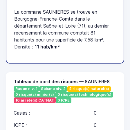
La commune SAUNIERES se trouve en
Bourgogne-Franche-Comté dans le
département Saône-et-Loire (71), au dernier
recensement la commune comptait 81
habitants pour une superficie de 7.58 km².
Densité :
11 hab/km²
.
Tableau de bord des risques — SAUNIERES
Radon niv. 1
Séisme niv. 2
4 risque(s) naturel(s)
0 risque(s) minier(s)
0 risque(s) technologique(s)
10 arrêté(s) CATNAT
0 ICPE
Casias :
0
ICPE :
0