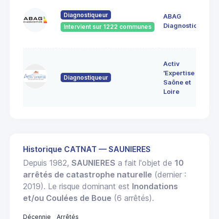
60
Diagnostiqueur
ABAG
des
71
Diagnostics
Intervient sur 1222 communes
Bo
7 
Activ
Bo
'Expertise
Diagnostiqueur
71
Saône et
MO
Loire
LE
Historique CATNAT — SAUNIERES
Depuis 1982,
SAUNIERES
a fait l'objet de
10
arrêtés de catastrophe naturelle
(dernier :
2019). Le risque dominant est
Inondations
et/ou Coulées de Boue
(6 arrêtés).
Décennie
Arrêtés