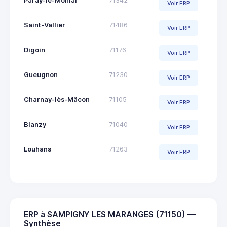
Paray-le-Monial
71342
Voir ERP
Saint-Vallier
71486
Voir ERP
Digoin
71176
Voir ERP
Gueugnon
71230
Voir ERP
Charnay-lès-Mâcon
71105
Voir ERP
Blanzy
71040
Voir ERP
Louhans
71263
Voir ERP
ERP à SAMPIGNY LES MARANGES (71150) —
Synthèse