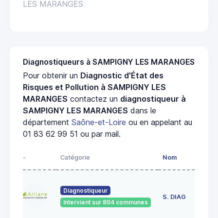
LES MARANGES
Diagnostiqueurs à SAMPIGNY LES MARANGES
Pour obtenir un
Diagnostic d'État des
Risques et Pollution à SAMPIGNY LES
MARANGES
contactez un
diagnostiqueur à
SAMPIGNY LES MARANGES
dans le
département
Saône-et-Loire
ou en appelant au
01 83 62 99 51 ou par mail.
-
Catégorie
Nom
Ad
23
Diagnostiqueur
de
S. DIAG
Intervient sur 894 communes
71