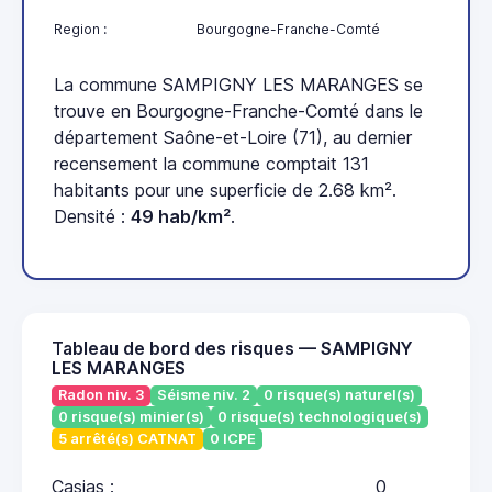
Region :
Bourgogne-Franche-Comté
La commune SAMPIGNY LES MARANGES se
trouve en Bourgogne-Franche-Comté dans le
département Saône-et-Loire (71), au dernier
recensement la commune comptait 131
habitants pour une superficie de 2.68 km².
Densité :
49 hab/km²
.
Tableau de bord des risques — SAMPIGNY
LES MARANGES
Radon niv. 3
Séisme niv. 2
0 risque(s) naturel(s)
0 risque(s) minier(s)
0 risque(s) technologique(s)
5 arrêté(s) CATNAT
0 ICPE
Casias :
0