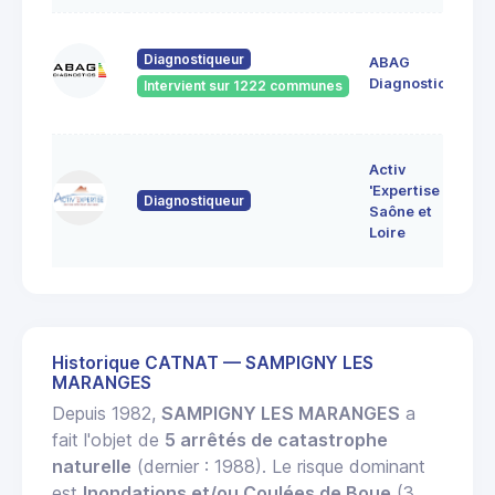
60
Diagnostiqueur
ABAG
des
71
Diagnostics
Intervient sur 1222 communes
Bo
7 
Activ
Bo
'Expertise
Diagnostiqueur
71
Saône et
MO
Loire
LE
Historique CATNAT — SAMPIGNY LES
MARANGES
Depuis 1982,
SAMPIGNY LES MARANGES
a
fait l'objet de
5 arrêtés de catastrophe
naturelle
(dernier : 1988). Le risque dominant
est
Inondations et/ou Coulées de Boue
(3