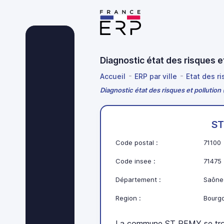
Diagnostic état des risques 
Accueil
ERP par ville
Etat des r
Diagnostic état des risques et pollutio
ST
Code postal :
71100
Code insee :
71475
Département :
Saône-
Region :
Bourg
La commune ST REMY se tro