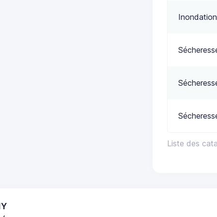
Inondation
Sécheress
Sécheress
Sécheress
Liste des cat
MY