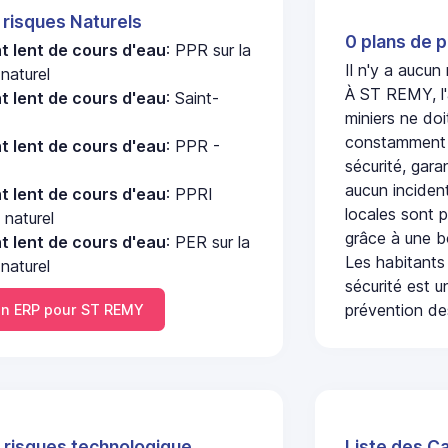
 risques Naturels
0 plans de p
 lent de cours d'eau
: PPR sur la
Il n'y a aucu
naturel
À ST REMY, l'
 lent de cours d'eau
: Saint-
miniers ne doi
constamment s
 lent de cours d'eau
: PPR -
sécurité, gara
aucun incident
 lent de cours d'eau
: PPRI
locales sont p
 naturel
grâce à une b
 lent de cours d'eau
: PER sur la
Les habitants
naturel
sécurité est u
prévention des
n ERP pour ST REMY
 risques technologique
Liste des C