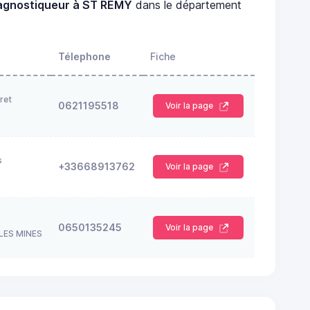
agnostiqueur à ST REMY
dans le département
Télephone
Fiche
ret
0621195518
Voir la page
s
+33668913762
Voir la page
0650135245
Voir la page
LES MINES