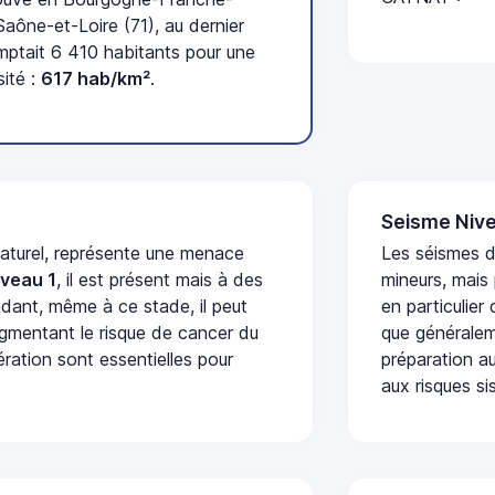
ône-et-Loire (71), au dernier
tait 6 410 habitants pour une
ité :
617 hab/km²
.
Seisme Nive
naturel, représente une menace
Les séismes 
iveau 1
, il est présent mais à des
mineurs, mais
dant, même à ce stade, il peut
en particulier
augmentant le risque de cancer du
que généraleme
ération sont essentielles pour
préparation au
aux risques si