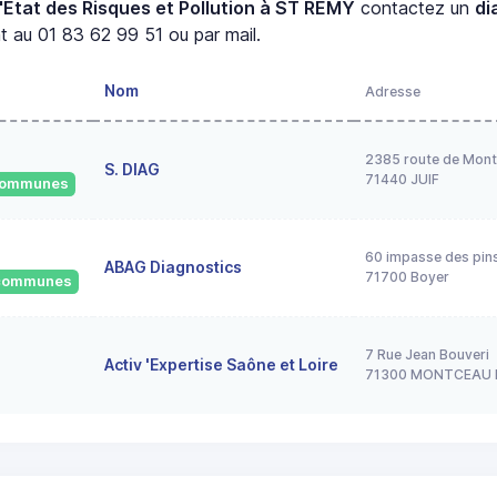
'État des Risques et Pollution à ST REMY
contactez un
di
 au 01 83 62 99 51 ou par mail.
Nom
Adresse
2385 route de Mont
S. DIAG
71440 JUIF
 communes
60 impasse des pin
ABAG Diagnostics
71700 Boyer
2 communes
7 Rue Jean Bouveri
Activ 'Expertise Saône et Loire
71300 MONTCEAU 