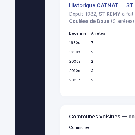
Historique CATNAT — ST
Depuis 1982,
ST REMY
a fait
Coulées de Boue
(9 arrêtés)
Décennie
Arrêtés
1980s
7
1990s
2
2000s
2
2010s
3
2020s
2
Communes voisines — co
Commune