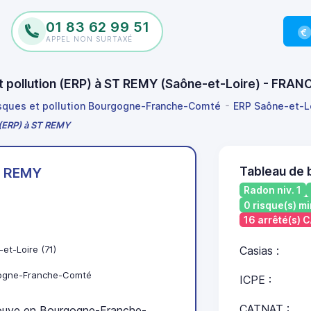
01 83 62 99 51
APPEL NON SURTAXÉ
et pollution (ERP) à ST REMY (Saône-et-Loire) - FRAN
isques et pollution Bourgogne-Franche-Comté
ERP Saône-et-L
n (ERP) à ST REMY
Tableau de 
 REMY
Radon niv. 1
0 risque(s) mi
16 arrêté(s)
et-Loire (71)
Casias :
ogne-Franche-Comté
ICPE :
CATNAT :
uve en Bourgogne-Franche-