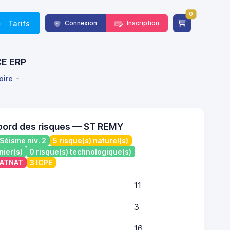
0
Tarifs
Connexion
Inscription
CE ERP
oire
bord des risques — ST REMY
Séisme niv. 2
5 risque(s) naturel(s)
nier(s)
0 risque(s) technologique(s)
 CATNAT
3 ICPE
11
3
16