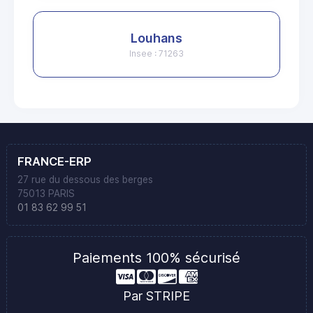
Louhans
Insee : 71263
FRANCE-ERP
27 rue du dessous des berges
75013 PARIS
01 83 62 99 51
Paiements 100% sécurisé
Par STRIPE