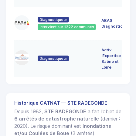
60
Diagnostiqueur
ABAG
des
71
Diagnostics
Intervient sur 1222 communes
Bo
7 
Activ
Bo
'Expertise
Diagnostiqueur
71
Saône et
MO
Loire
LE
Historique CATNAT — STE RADEGONDE
Depuis 1982,
STE RADEGONDE
a fait l'objet de
6 arrêtés de catastrophe naturelle
(dernier :
2020). Le risque dominant est
Inondations
et/ou Coulées de Boue
(3 arrêtés).