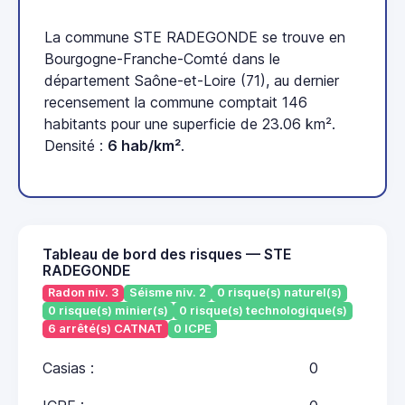
La commune STE RADEGONDE se trouve en
Bourgogne-Franche-Comté dans le
département Saône-et-Loire (71), au dernier
recensement la commune comptait 146
habitants pour une superficie de 23.06 km².
Densité :
6 hab/km²
.
Tableau de bord des risques — STE
RADEGONDE
Radon niv. 3
Séisme niv. 2
0 risque(s) naturel(s)
0 risque(s) minier(s)
0 risque(s) technologique(s)
6 arrêté(s) CATNAT
0 ICPE
Casias :
0