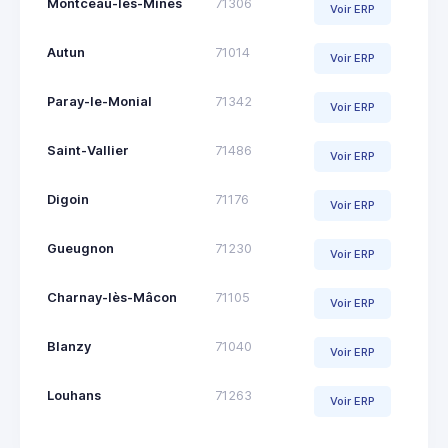
Montceau-les-Mines
71306
Voir ERP
Autun
71014
Voir ERP
Paray-le-Monial
71342
Voir ERP
Saint-Vallier
71486
Voir ERP
Digoin
71176
Voir ERP
Gueugnon
71230
Voir ERP
Charnay-lès-Mâcon
71105
Voir ERP
Blanzy
71040
Voir ERP
Louhans
71263
Voir ERP