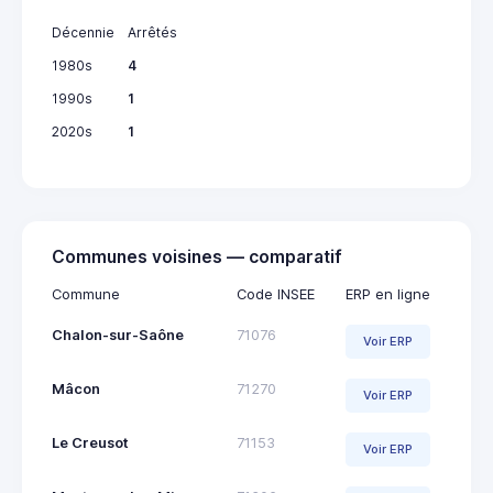
Décennie
Arrêtés
1980s
4
1990s
1
2020s
1
Communes voisines — comparatif
Commune
Code INSEE
ERP en ligne
Chalon-sur-Saône
71076
Voir ERP
Mâcon
71270
Voir ERP
Le Creusot
71153
Voir ERP