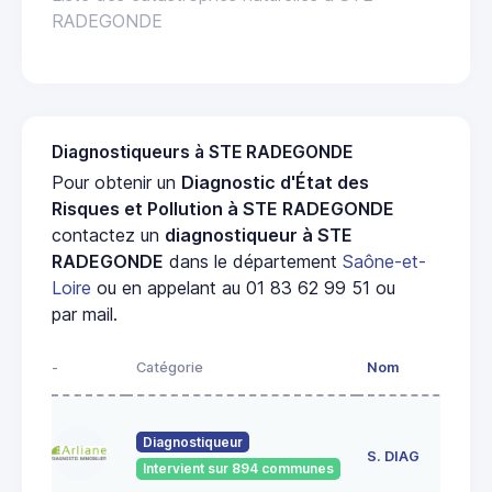
RADEGONDE
Diagnostiqueurs à STE RADEGONDE
Pour obtenir un
Diagnostic d'État des
Risques et Pollution à STE RADEGONDE
contactez un
diagnostiqueur à STE
RADEGONDE
dans le département
Saône-et-
Loire
ou en appelant au 01 83 62 99 51 ou
par mail.
-
Catégorie
Nom
Ad
23
Diagnostiqueur
de
S. DIAG
Intervient sur 894 communes
71