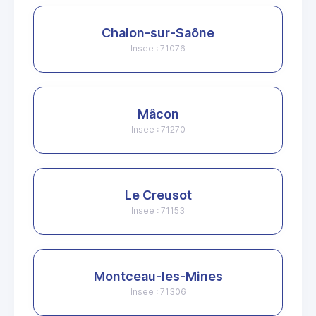
Chalon-sur-Saône
Insee : 71076
Mâcon
Insee : 71270
Le Creusot
Insee : 71153
Montceau-les-Mines
Insee : 71306