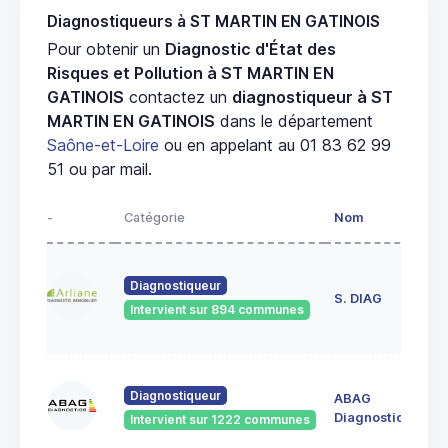
Diagnostiqueurs à ST MARTIN EN GATINOIS
Pour obtenir un
Diagnostic d'État des
Risques et Pollution à ST MARTIN EN
GATINOIS
contactez un
diagnostiqueur à ST
MARTIN EN GATINOIS
dans le département
Saône-et-Loire
ou en appelant au 01 83 62 99
51 ou par mail.
-
Catégorie
Nom
Ad
23
Diagnostiqueur
de
S. DIAG
Intervient sur 894 communes
71
60
Diagnostiqueur
ABAG
des
71
Diagnostics
Intervient sur 1222 communes
Bo