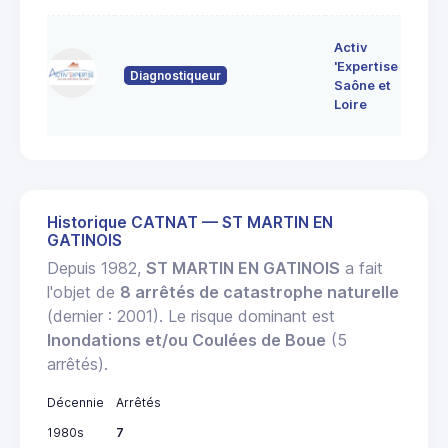
7 
Activ
Bo
'Expertise
Diagnostiqueur
71
Saône et
MO
Loire
LE
Historique CATNAT — ST MARTIN EN
GATINOIS
Depuis 1982,
ST MARTIN EN GATINOIS
a fait
l'objet de
8 arrêtés de catastrophe naturelle
(dernier : 2001). Le risque dominant est
Inondations et/ou Coulées de Boue
(5
arrêtés).
Décennie
Arrêtés
1980s
7