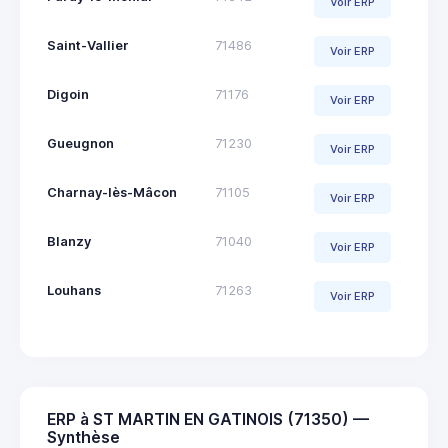
Voir ERP
Saint-Vallier
71486
Voir ERP
Digoin
71176
Voir ERP
Gueugnon
71230
Voir ERP
Charnay-lès-Mâcon
71105
Voir ERP
Blanzy
71040
Voir ERP
Louhans
71263
Voir ERP
ERP à ST MARTIN EN GATINOIS (71350) —
Synthèse