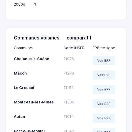
2000s
1
Communes voisines — comparatif
Commune
Code INSEE
ERP en ligne
Chalon-sur-Saône
71076
Voir ERP
Mâcon
71270
Voir ERP
Le Creusot
71153
Voir ERP
Montceau-les-Mines
71306
Voir ERP
Autun
71014
Voir ERP
Paray-le-Monial
71342