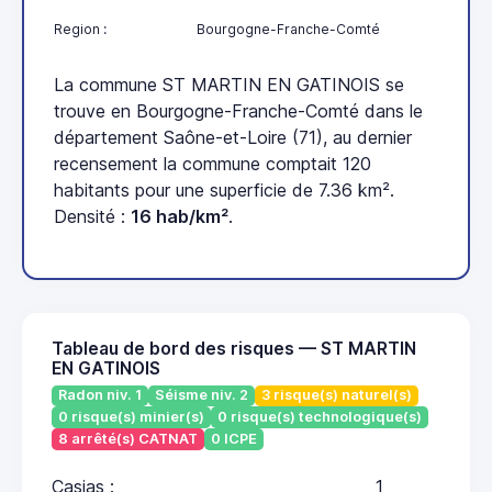
Region :
Bourgogne-Franche-Comté
La commune ST MARTIN EN GATINOIS se
trouve en Bourgogne-Franche-Comté dans le
département Saône-et-Loire (71), au dernier
recensement la commune comptait 120
habitants pour une superficie de 7.36 km².
Densité :
16 hab/km²
.
Tableau de bord des risques — ST MARTIN
EN GATINOIS
Radon niv. 1
Séisme niv. 2
3 risque(s) naturel(s)
0 risque(s) minier(s)
0 risque(s) technologique(s)
8 arrêté(s) CATNAT
0 ICPE
Casias :
1