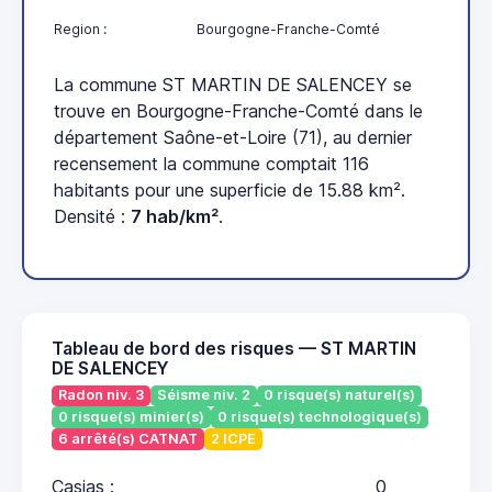
Region :
Bourgogne-Franche-Comté
La commune ST MARTIN DE SALENCEY se
trouve en Bourgogne-Franche-Comté dans le
département Saône-et-Loire (71), au dernier
recensement la commune comptait 116
habitants pour une superficie de 15.88 km².
Densité :
7 hab/km²
.
Tableau de bord des risques — ST MARTIN
DE SALENCEY
Radon niv. 3
Séisme niv. 2
0 risque(s) naturel(s)
0 risque(s) minier(s)
0 risque(s) technologique(s)
6 arrêté(s) CATNAT
2 ICPE
Casias :
0