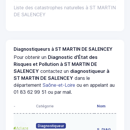
Liste des catastrophes naturelles à ST MARTIN
DE SALENCEY
Diagnostiqueurs à ST MARTIN DE SALENCEY
Pour obtenir un
Diagnostic d'État des
Risques et Pollution à ST MARTIN DE
SALENCEY
contactez un
diagnostiqueur à
ST MARTIN DE SALENCEY
dans le
département
Saône-et-Loire
ou en appelant au
01 83 62 99 51 ou par mail.
-
Catégorie
Nom
Ad
23
Diagnostiqueur
de
S. DIAG