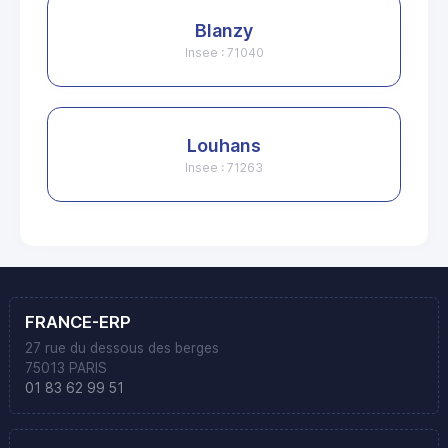
Blanzy
Insee : 71040
Louhans
Insee : 71263
FRANCE-ERP
27 rue du dessous des berges
75013 PARIS
01 83 62 99 51