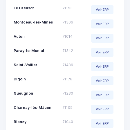
Le Creusot
71153
Voir ERP
Montceau-les-Mines
71306
Voir ERP
Autun
71014
Voir ERP
Paray-le-Monial
71342
Voir ERP
Saint-Vallier
71486
Voir ERP
Digoin
71176
Voir ERP
Gueugnon
71230
Voir ERP
Charnay-lès-Mâcon
71105
Voir ERP
Blanzy
71040
Voir ERP