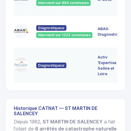
Intervient sur 894 communes
71
60
Diagnostiqueur
ABAG
des
71
Diagnostics
Intervient sur 1222 communes
Bo
7 
Activ
Bo
'Expertise
Diagnostiqueur
71
Saône et
MO
Loire
LE
Historique CATNAT — ST MARTIN DE
SALENCEY
Depuis 1982,
ST MARTIN DE SALENCEY
a fait
l'objet de
6 arrêtés de catastrophe naturelle