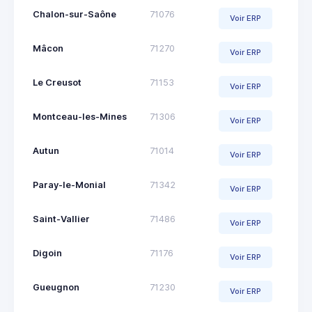
Chalon-sur-Saône
71076
Voir ERP
Mâcon
71270
Voir ERP
Le Creusot
71153
Voir ERP
Montceau-les-Mines
71306
Voir ERP
Autun
71014
Voir ERP
Paray-le-Monial
71342
Voir ERP
Saint-Vallier
71486
Voir ERP
Digoin
71176
Voir ERP
Gueugnon
71230
Voir ERP