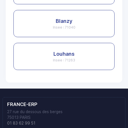
Blanzy
Insee : 71040
Louhans
Insee : 71263
FRANCE-ERP
27 rue du dessous des berges
75013 PARIS
01 83 62 99 51