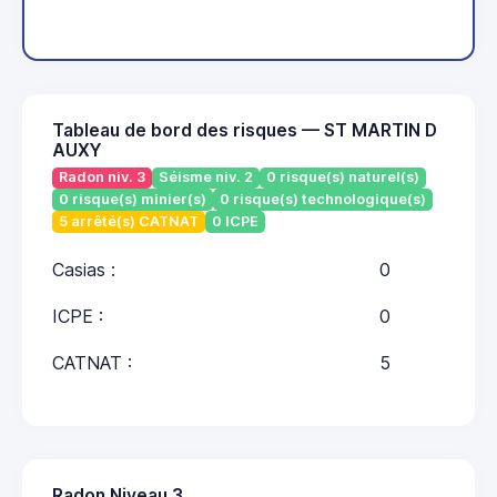
Tableau de bord des risques — ST MARTIN D
AUXY
Radon niv. 3
Séisme niv. 2
0 risque(s) naturel(s)
0 risque(s) minier(s)
0 risque(s) technologique(s)
5 arrêté(s) CATNAT
0 ICPE
Casias :
0
ICPE :
0
CATNAT :
5
Radon Niveau 3