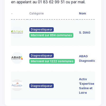
en appelant au 01 83 62 99 51 ou par mail.
-
Catégorie
Nom
Ad
23
Diagnostiqueur
de
S. DIAG
Intervient sur 894 communes
71
60
Diagnostiqueur
ABAG
des
71
Diagnostics
Intervient sur 1222 communes
Bo
7 
Activ
Bo
'Expertise
Diagnostiqueur
71
Saône et
MO
Loire
LE