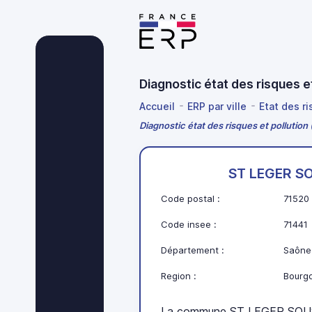
Diagnostic état des risques 
Accueil
ERP par ville
Etat des r
Diagnostic état des risques et polluti
ST LEGER S
Code postal :
71520
Code insee :
71441
Département :
Saône-
Region :
Bourg
La commune ST LEGER SOUS