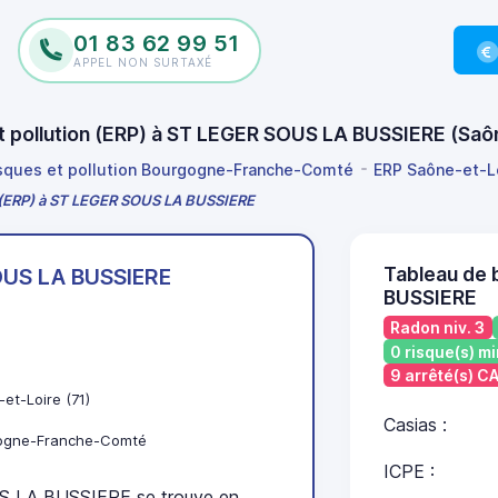
01 83 62 99 51
APPEL NON SURTAXÉ
et pollution (ERP) à ST LEGER SOUS LA BUSSIERE (Sa
isques et pollution Bourgogne-Franche-Comté
ERP Saône-et-L
on (ERP) à ST LEGER SOUS LA BUSSIERE
Tableau de 
OUS LA BUSSIERE
BUSSIERE
Radon niv. 3
0 risque(s) mi
9 arrêté(s) 
et-Loire (71)
Casias :
ogne-Franche-Comté
ICPE :
 LA BUSSIERE se trouve en