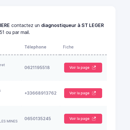
SIERE
contactez un
diagnostiqueur à ST LEGER
1 ou par mail.
Télephone
Fiche
ret
0621195518
Voir la page
s
+33668913762
Voir la page
0650135245
Voir la page
LES MINES