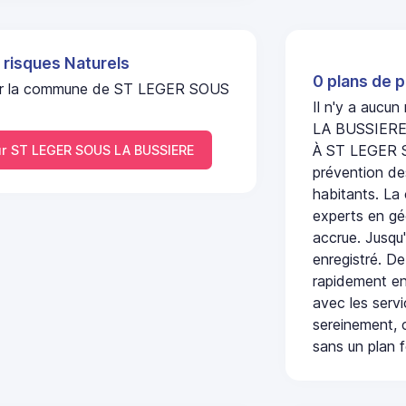
 risques Naturels
0 plans de p
l sur la commune de ST LEGER SOUS
Il n'y a aucu
LA BUSSIERE
À ST LEGER S
r ST LEGER SOUS LA BUSSIERE
prévention des
habitants. La
experts en géo
accrue. Jusqu'
enregistré. De
rapidement en
avec les serv
sereinement, c
sans un plan f