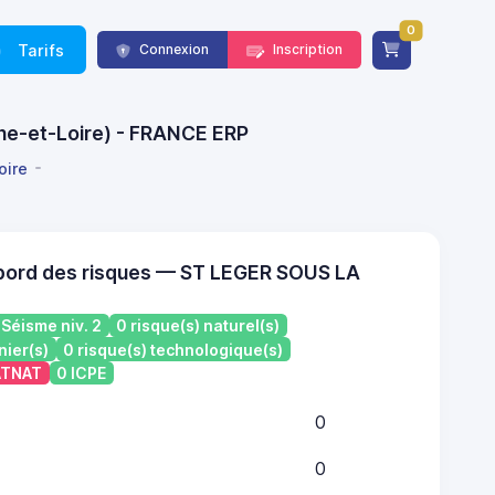
0
Tarifs
Connexion
Inscription
ône-et-Loire) - FRANCE ERP
oire
bord des risques — ST LEGER SOUS LA
Séisme niv. 2
0 risque(s) naturel(s)
nier(s)
0 risque(s) technologique(s)
CATNAT
0 ICPE
0
0