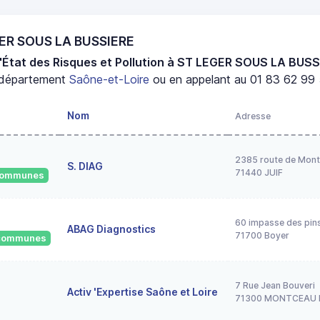
GER SOUS LA BUSSIERE
'État des Risques et Pollution à ST LEGER SOUS LA BUS
 département
Saône-et-Loire
ou en appelant au 01 83 62 99 5
Nom
Adresse
2385 route de Mont
S. DIAG
71440 JUIF
 communes
60 impasse des pin
ABAG Diagnostics
71700 Boyer
2 communes
7 Rue Jean Bouveri
Activ 'Expertise Saône et Loire
71300 MONTCEAU 