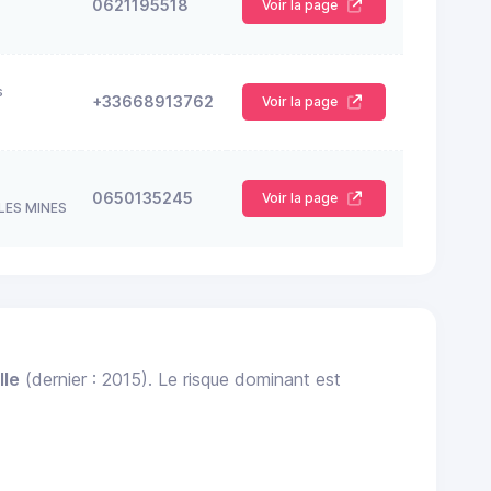
0621195518
Voir la page
s
+33668913762
Voir la page
0650135245
Voir la page
LES MINES
lle
(dernier : 2015). Le risque dominant est