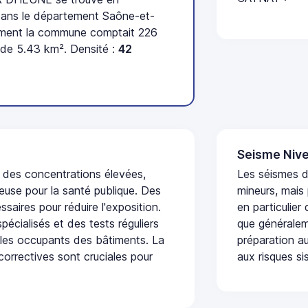
ans le département Saône-et-
sement la commune comptait 226
e de 5.43 km². Densité :
42
Seisme Nive
t des concentrations élevées,
Les séismes 
euse pour la santé publique. Des
mineurs, mais
saires pour réduire l'exposition.
en particulier
écialisés et des tests réguliers
que généraleme
 les occupants des bâtiments. La
préparation au
 correctives sont cruciales pour
aux risques si