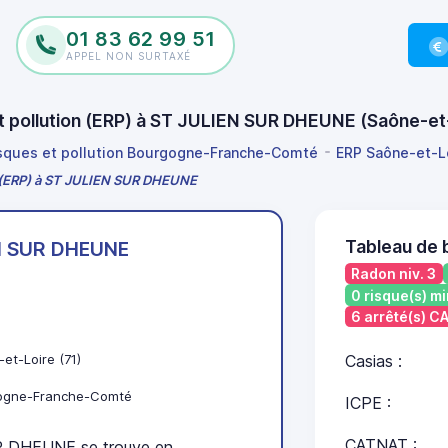
01 83 62 99 51
APPEL NON SURTAXÉ
et pollution (ERP) à ST JULIEN SUR DHEUNE (Saône-e
isques et pollution Bourgogne-Franche-Comté
ERP Saône-et-L
on (ERP) à ST JULIEN SUR DHEUNE
Tableau de
N SUR DHEUNE
Radon niv. 3
0 risque(s) mi
6 arrêté(s) 
et-Loire (71)
Casias :
ogne-Franche-Comté
ICPE :
CATNAT :
 DHEUNE se trouve en