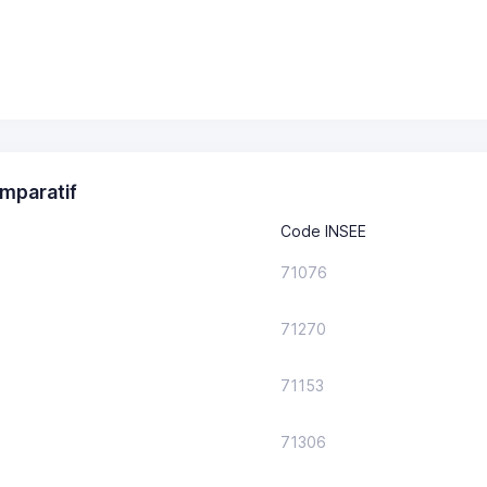
mparatif
Code INSEE
71076
71270
71153
71306