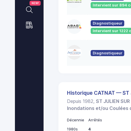
NEW!
Intervient sur 894
Diagnostiqueur
Intervient sur 122
Diagnostiqueur
Historique CATNAT — ST
Depuis 1982,
ST JULIEN SU
Inondations et/ou Coulées
Décennie
Arrêtés
1980s
4