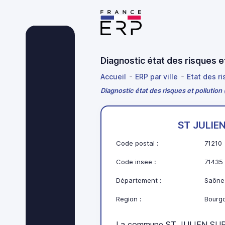
Diagnostic état des risques 
Accueil
ERP par ville
Etat des r
Diagnostic état des risques et polluti
ST JULIE
Code postal :
71210
Code insee :
71435
Département :
Saône-
Region :
Bourg
La commune ST JULIEN SUR