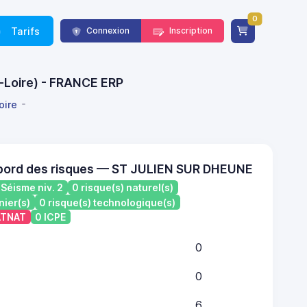
0
Tarifs
Connexion
Inscription
t-Loire) - FRANCE ERP
oire
 bord des risques — ST JULIEN SUR DHEUNE
Séisme niv. 2
0 risque(s) naturel(s)
nier(s)
0 risque(s) technologique(s)
CATNAT
0 ICPE
0
0
6