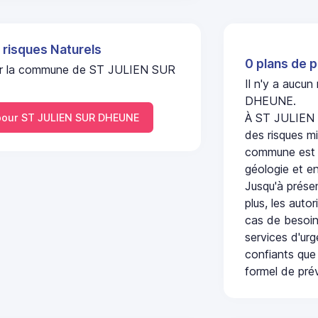
 risques Naturels
0 plans de p
l sur la commune de ST JULIEN SUR
Il n'y a aucu
DHEUNE.
À ST JULIEN 
our ST JULIEN SUR DHEUNE
des risques mi
commune est c
géologie et en
Jusqu'à présen
plus, les auto
cas de besoin
services d'ur
confiants que 
formel de prév