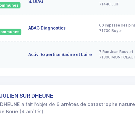
S. DIAG
71440 JUIF
 communes
60 impasse des pin
ABAG Diagnostics
71700 Boyer
2 communes
7 Rue Jean Bouveri
Activ 'Expertise Saône et Loire
71300 MONTCEAU 
 JULIEN SUR DHEUNE
R DHEUNE
a fait l'objet de
6 arrêtés de catastrophe nature
 de Boue
(4 arrêtés).