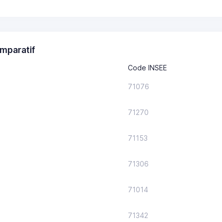
mparatif
Code INSEE
71076
71270
71153
71306
71014
71342