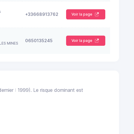
s
+33668913762
Voir la page
0650135245
Voir la page
LES MINES
ernier : 1999). Le risque dominant est