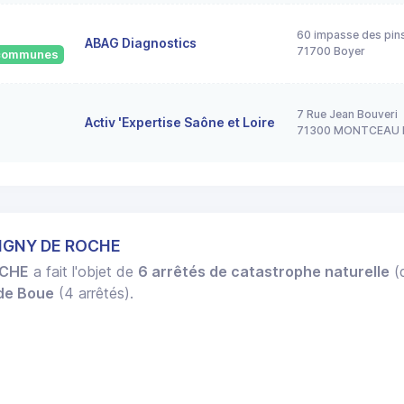
60 impasse des pin
ABAG Diagnostics
71700 Boyer
2 communes
7 Rue Jean Bouveri
Activ 'Expertise Saône et Loire
71300 MONTCEAU 
 IGNY DE ROCHE
OCHE
a fait l'objet de
6 arrêtés de catastrophe naturelle
(d
 de Boue
(4 arrêtés).