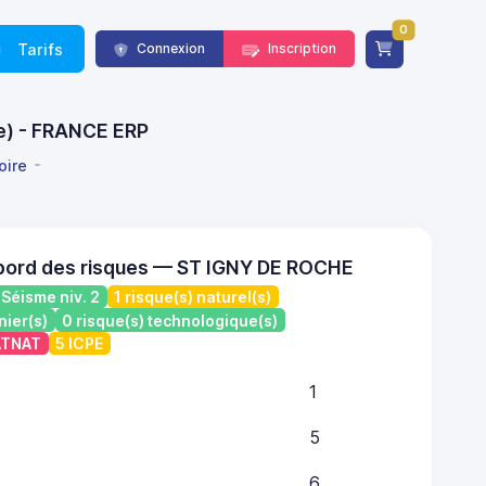
0
Tarifs
Connexion
Inscription
re) - FRANCE ERP
oire
bord des risques — ST IGNY DE ROCHE
Séisme niv. 2
1 risque(s) naturel(s)
nier(s)
0 risque(s) technologique(s)
CATNAT
5 ICPE
1
5
6