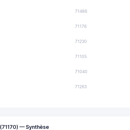
71486
71176
71230
71105
71040
71263
(71170) — Synthèse