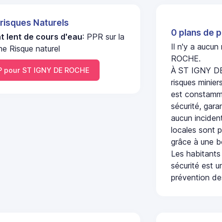
 risques Naturels
0 plans de p
 lent de cours d'eau
: PPR sur la
Il n'y a aucu
 Risque naturel
ROCHE.
À ST IGNY DE
 pour ST IGNY DE ROCHE
risques minier
est constamme
sécurité, gara
aucun incident
locales sont p
grâce à une b
Les habitants
sécurité est u
prévention des