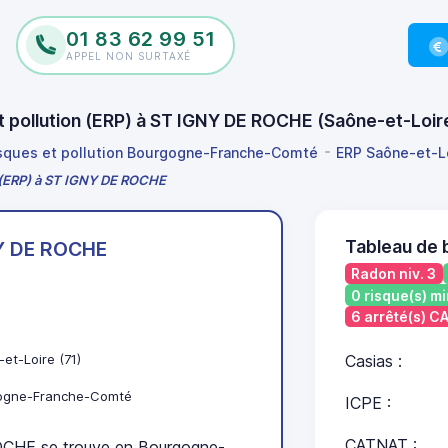
01 83 62 99 51
APPEL NON SURTAXÉ
et pollution (ERP) à ST IGNY DE ROCHE (Saône-et-Loi
isques et pollution Bourgogne-Franche-Comté
ERP Saône-et-L
on (ERP) à ST IGNY DE ROCHE
Tableau de 
Y DE ROCHE
Radon niv. 3
0 risque(s) mi
6 arrêté(s) 
et-Loire (71)
Casias :
ogne-Franche-Comté
ICPE :
CATNAT :
HE se trouve en Bourgogne-