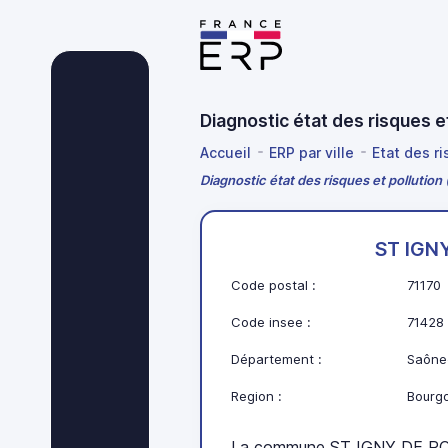
Diagnostic état des risques 
Accueil
ERP par ville
Etat des r
Diagnostic état des risques et polluti
ST IGN
Code postal :
71170
Code insee :
71428
Département :
Saône-
Region :
Bourg
La commune ST IGNY DE ROC