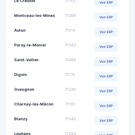
Le Creusot
71153
Voir ERP
Montceau-les-Mines
71306
Voir ERP
Autun
71014
Voir ERP
Paray-le-Monial
71342
Voir ERP
Saint-Vallier
71486
Voir ERP
Digoin
71176
Voir ERP
Gueugnon
71230
Voir ERP
Charnay-lès-Mâcon
71105
Voir ERP
Blanzy
71040
Voir ERP
Louhans
71263