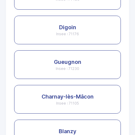
Digoin
Insee : 71176
Gueugnon
Insee : 71230
Charnay-lès-Mâcon
Insee : 71105
Blanzy