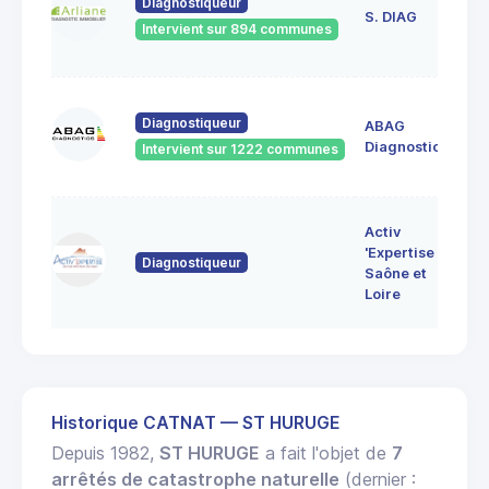
Diagnostiqueur
de
S. DIAG
Intervient sur 894 communes
71
60
Diagnostiqueur
ABAG
des
71
Diagnostics
Intervient sur 1222 communes
Bo
7 
Activ
Bo
'Expertise
Diagnostiqueur
71
Saône et
MO
Loire
LE
Historique CATNAT — ST HURUGE
Depuis 1982,
ST HURUGE
a fait l'objet de
7
arrêtés de catastrophe naturelle
(dernier :