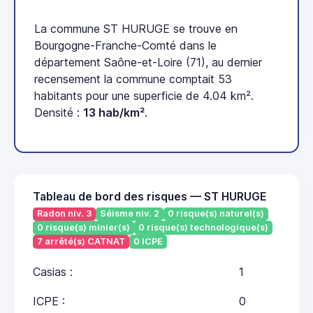
La commune ST HURUGE se trouve en
Bourgogne-Franche-Comté dans le
département Saône-et-Loire (71), au dernier
recensement la commune comptait 53
habitants pour une superficie de 4.04 km².
Densité :
13 hab/km²
.
Tableau de bord des risques — ST HURUGE
Radon niv. 3
Séisme niv. 2
0 risque(s) naturel(s)
0 risque(s) minier(s)
0 risque(s) technologique(s)
7 arrêté(s) CATNAT
0 ICPE
Casias :
1
ICPE :
0