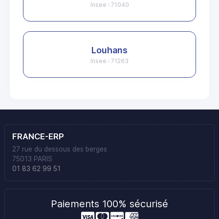
Insee : 71040
Louhans
Insee : 71263
FRANCE-ERP
27 rue du dessous des berges
75013 PARIS
01 83 62 99 51
Paiements 100% sécurisé