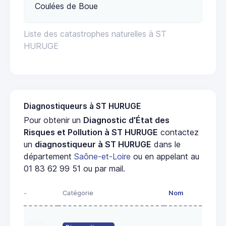
Coulées de Boue
Liste des catastrophes naturelles à ST
HURUGE
Diagnostiqueurs à ST HURUGE
Pour obtenir un
Diagnostic d'État des
Risques et Pollution à ST HURUGE
contactez
un
diagnostiqueur à ST HURUGE
dans le
département
Saône-et-Loire
ou en appelant au
01 83 62 99 51 ou par mail.
-
Catégorie
Nom
Ad
23