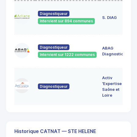
23
Diagnostiqueur
de
S. DIAG
Intervient sur 894 communes
71
60
Diagnostiqueur
ABAG
des
71
Diagnostics
Intervient sur 1222 communes
Bo
7 
Activ
Bo
'Expertise
Diagnostiqueur
71
Saône et
MO
Loire
LE
Historique CATNAT — STE HELENE