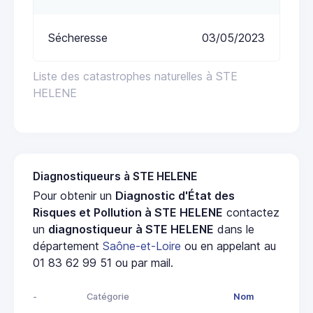
Sécheresse
03/05/2023
Liste des catastrophes naturelles à STE
HELENE
Diagnostiqueurs à STE HELENE
Pour obtenir un
Diagnostic d'État des
Risques et Pollution à STE HELENE
contactez
un
diagnostiqueur à STE HELENE
dans le
département
Saône-et-Loire
ou en appelant au
01 83 62 99 51 ou par mail.
-
Catégorie
Nom
Ad