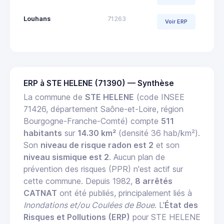
Louhans
71263
Voir ERP
ERP à STE HELENE (71390) — Synthèse
La commune de
STE HELENE
(code INSEE
71426, département Saône-et-Loire, région
Bourgogne-Franche-Comté) compte
511
habitants
sur
14.30 km²
(densité 36 hab/km²).
Son
niveau de risque radon est 2
et son
niveau sismique est 2
. Aucun plan de
prévention des risques (PPR) n'est actif sur
cette commune. Depuis 1982,
8 arrêtés
CATNAT
ont été publiés, principalement liés à
Inondations et/ou Coulées de Boue
. L'
État des
Risques et Pollutions (ERP)
pour STE HELENE