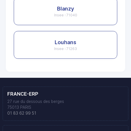
Blanzy
Insee : 71040
Louhans
Insee : 71263
FRANCE-ERP
27 rue du dessous des berges
75013 PARIS
01 83 62 99 51