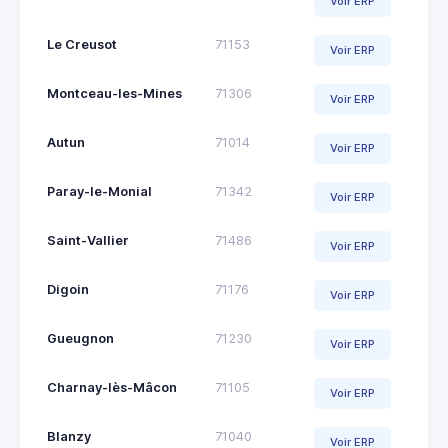
Voir ERP
Le Creusot
71153
Voir ERP
Montceau-les-Mines
71306
Voir ERP
Autun
71014
Voir ERP
Paray-le-Monial
71342
Voir ERP
Saint-Vallier
71486
Voir ERP
Digoin
71176
Voir ERP
Gueugnon
71230
Voir ERP
Charnay-lès-Mâcon
71105
Voir ERP
Blanzy
71040
Voir ERP