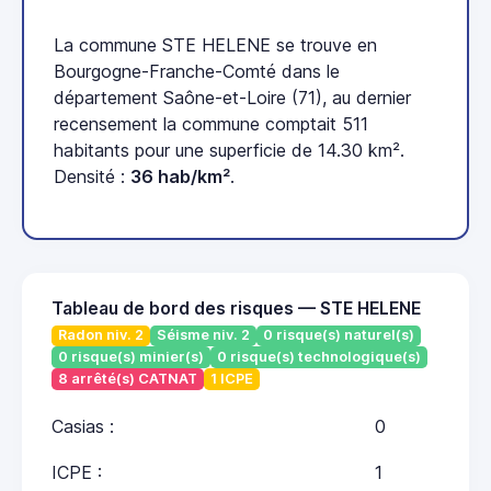
La commune STE HELENE se trouve en
Bourgogne-Franche-Comté dans le
département Saône-et-Loire (71), au dernier
recensement la commune comptait 511
habitants pour une superficie de 14.30 km².
Densité :
36 hab/km²
.
Tableau de bord des risques — STE HELENE
Radon niv. 2
Séisme niv. 2
0 risque(s) naturel(s)
0 risque(s) minier(s)
0 risque(s) technologique(s)
8 arrêté(s) CATNAT
1 ICPE
Casias :
0
ICPE :
1