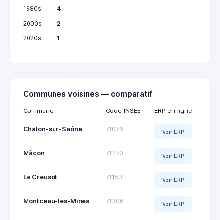
1980s
4
2000s
2
2020s
1
Communes voisines — comparatif
Commune
Code INSEE
ERP en ligne
Chalon-sur-Saône
71076
Voir ERP
Mâcon
71270
Voir ERP
Le Creusot
71153
Voir ERP
Montceau-les-Mines
71306
Voir ERP