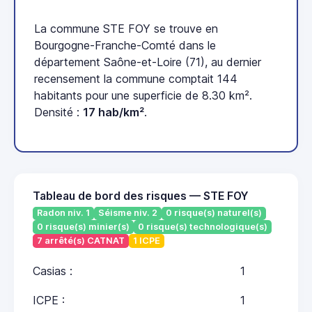
La commune STE FOY se trouve en
Bourgogne-Franche-Comté dans le
département Saône-et-Loire (71), au dernier
recensement la commune comptait 144
habitants pour une superficie de 8.30 km².
Densité :
17 hab/km²
.
Tableau de bord des risques — STE FOY
Radon niv. 1
Séisme niv. 2
0 risque(s) naturel(s)
0 risque(s) minier(s)
0 risque(s) technologique(s)
7 arrêté(s) CATNAT
1 ICPE
Casias :
1
ICPE :
1