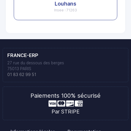
Louhans
Insee : 71263
FRANCE-ERP
27 rue du dessous des berges
75013 PARIS
01 83 62 99 51
Paiements 100% sécurisé
Par STRIPE