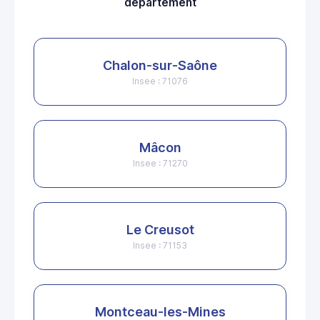
departement
Chalon-sur-Saône
Insee : 71076
Mâcon
Insee : 71270
Le Creusot
Insee : 71153
Montceau-les-Mines