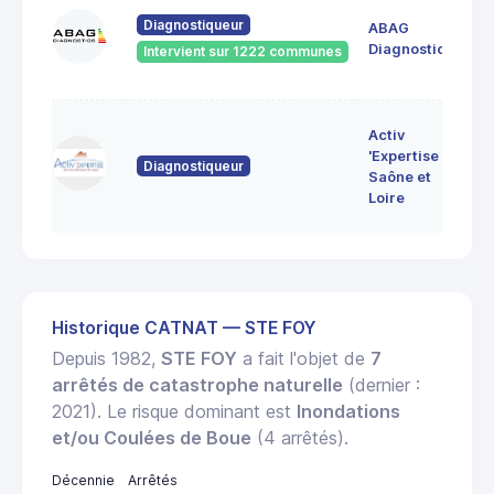
60
Diagnostiqueur
ABAG
des
71
Diagnostics
Intervient sur 1222 communes
Bo
7 
Activ
Bo
'Expertise
Diagnostiqueur
71
Saône et
MO
Loire
LE
Historique CATNAT — STE FOY
Depuis 1982,
STE FOY
a fait l'objet de
7
arrêtés de catastrophe naturelle
(dernier :
2021). Le risque dominant est
Inondations
et/ou Coulées de Boue
(4 arrêtés).
Décennie
Arrêtés