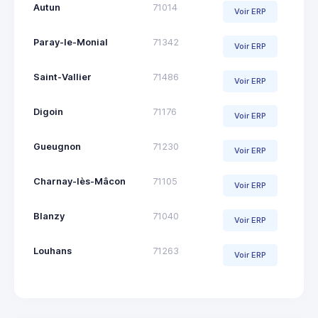
Autun
71014
Voir ERP
Paray-le-Monial
71342
Voir ERP
Saint-Vallier
71486
Voir ERP
Digoin
71176
Voir ERP
Gueugnon
71230
Voir ERP
Charnay-lès-Mâcon
71105
Voir ERP
Blanzy
71040
Voir ERP
Louhans
71263
Voir ERP