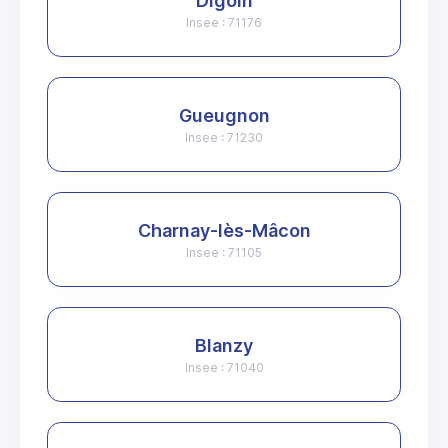
Digoin
Insee : 71176
Gueugnon
Insee : 71230
Charnay-lès-Mâcon
Insee : 71105
Blanzy
Insee : 71040