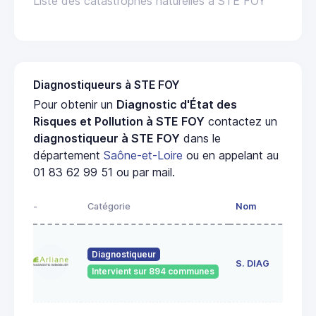
Liste des catastrophes naturelles à STE FOY
Diagnostiqueurs à STE FOY
Pour obtenir un
Diagnostic d'État des
Risques et Pollution à STE FOY
contactez un
diagnostiqueur à STE FOY
dans le
département
Saône-et-Loire
ou en appelant au
01 83 62 99 51 ou par mail.
-
Catégorie
Nom
Ad
23
Diagnostiqueur
de
S. DIAG
Intervient sur 894 communes
71