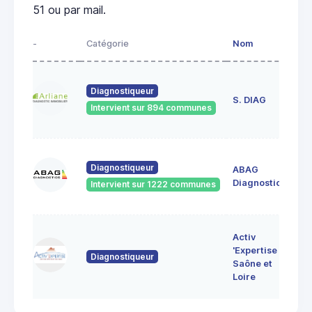
51 ou par mail.
-
Catégorie
Nom
Ad
23
Diagnostiqueur
de
S. DIAG
Intervient sur 894 communes
71
60
Diagnostiqueur
ABAG
des
71
Diagnostics
Intervient sur 1222 communes
Bo
7 
Activ
Bo
'Expertise
Diagnostiqueur
71
Saône et
MO
Loire
LE