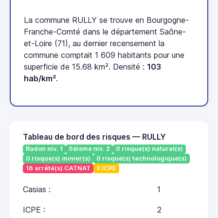
La commune RULLY se trouve en Bourgogne-
Franche-Comté dans le département Saône-
et-Loire (71), au dernier recensement la
commune comptait 1 609 habitants pour une
superficie de 15.68 km². Densité :
103
hab/km²
.
Tableau de bord des risques — RULLY
Radon niv. 1
Séisme niv. 2
0 risque(s) naturel(s)
0 risque(s) minier(s)
0 risque(s) technologique(s)
16 arrêté(s) CATNAT
2 ICPE
Casias :
1
ICPE :
2