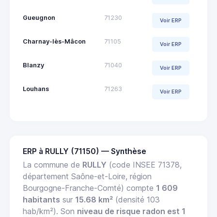
Gueugnon
71230
Voir ERP
Charnay-lès-Mâcon
71105
Voir ERP
Blanzy
71040
Voir ERP
Louhans
71263
Voir ERP
ERP à RULLY (71150) — Synthèse
La commune de
RULLY
(code INSEE 71378,
département Saône-et-Loire, région
Bourgogne-Franche-Comté) compte
1 609
habitants
sur
15.68 km²
(densité 103
hab/km²). Son
niveau de risque radon est 1