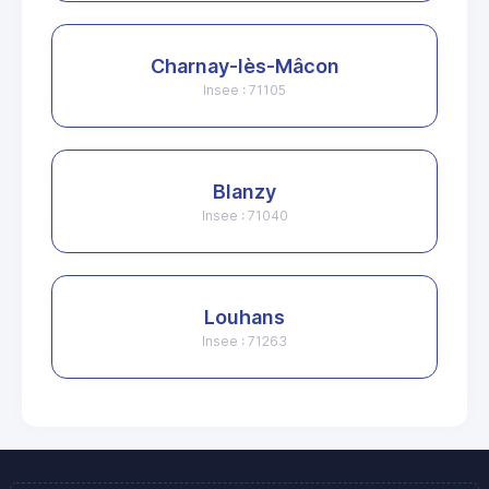
Charnay-lès-Mâcon
Insee : 71105
Blanzy
Insee : 71040
Louhans
Insee : 71263