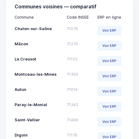
Communes voisines — comparatif
Commune
Code INSEE
ERP en ligne
Chalon-sur-Saône
71076
Voir ERP
Mâcon
71270
Voir ERP
Le Creusot
71153
Voir ERP
Montceau-les-Mines
71306
Voir ERP
Autun
71014
Voir ERP
Paray-le-Monial
71342
Voir ERP
Saint-Vallier
71486
Voir ERP
Digoin
71176
Voir ERP