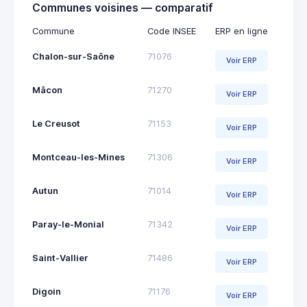
Communes voisines — comparatif
Commune
Code INSEE
ERP en ligne
Chalon-sur-Saône
71076
Voir ERP
Mâcon
71270
Voir ERP
Le Creusot
71153
Voir ERP
Montceau-les-Mines
71306
Voir ERP
Autun
71014
Voir ERP
Paray-le-Monial
71342
Voir ERP
Saint-Vallier
71486
Voir ERP
Digoin
71176
Voir ERP