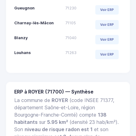
Gueugnon
71230
Voir ERP
Charnay-lès-Mâcon
71105
Voir ERP
Blanzy
71040
Voir ERP
Louhans
71263
Voir ERP
ERP à ROYER (71700) — Synthèse
La commune de
ROYER
(code INSEE 71377,
département Saône-et-Loire, région
Bourgogne-Franche-Comté) compte
138
habitants
sur
5.95 km²
(densité 23 hab/km²).
Son
niveau de risque radon est 1
et son