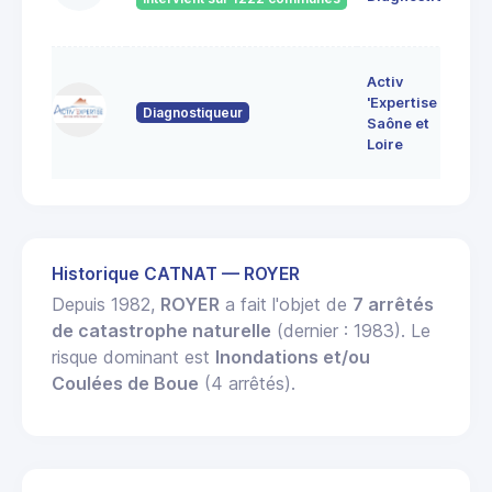
Bo
7 
Activ
Bo
'Expertise
Diagnostiqueur
71
Saône et
MO
Loire
LE
Historique CATNAT — ROYER
Depuis 1982,
ROYER
a fait l'objet de
7 arrêtés
de catastrophe naturelle
(dernier : 1983). Le
risque dominant est
Inondations et/ou
Coulées de Boue
(4 arrêtés).