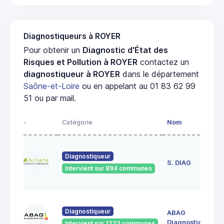
Diagnostiqueurs à ROYER
Pour obtenir un
Diagnostic d'État des
Risques et Pollution à ROYER
contactez un
diagnostiqueur à ROYER
dans le département
Saône-et-Loire
ou en appelant au 01 83 62 99
51 ou par mail.
-
Catégorie
Nom
Ad
23
Diagnostiqueur
de
S. DIAG
Intervient sur 894 communes
71
60
Diagnostiqueur
ABAG
des
71
Diagnostics
Intervient sur 1222 communes