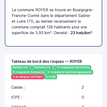
La commune ROYER se trouve en Bourgogne-
Franche-Comté dans le département Saône-
et-Loire (71), au dernier recensement la
commune comptait 138 habitants pour une
superficie de 5.95 km². Densité :
23 hab/km²
.
Tableau de bord des risques — ROYER
Radon niv. 1
Séisme niv. 2
0 risque(s) naturel(s)
0 risque(s) minier(s)
0 risque(s) technologique(s)
7 arrêté(s) CATNAT
0 ICPE
Casias :
2
ICPE :
0