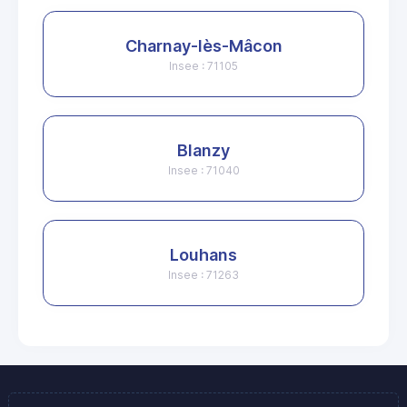
Charnay-lès-Mâcon
Insee : 71105
Blanzy
Insee : 71040
Louhans
Insee : 71263