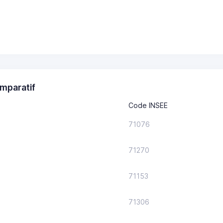
mparatif
Code INSEE
71076
71270
71153
71306