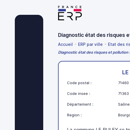
Diagnostic état des risques 
Accueil
ERP par ville
Etat des r
Diagnostic état des risques et pollution
LE
Code postal :
71460
Code insee :
71363
Département :
Saône-
Region :
Bourg
La commune LE PULEY se tr