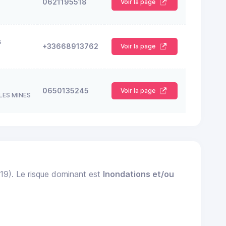
0621195518
Voir la page
s
+33668913762
Voir la page
0650135245
Voir la page
LES MINES
019). Le risque dominant est
Inondations et/ou