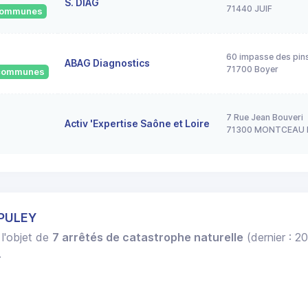
S. DIAG
71440 JUIF
 communes
60 impasse des pin
ABAG Diagnostics
71700 Boyer
2 communes
7 Rue Jean Bouveri
Activ 'Expertise Saône et Loire
71300 MONTCEAU 
 PULEY
 l'objet de
7 arrêtés de catastrophe naturelle
(dernier : 2
.