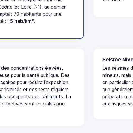
ône-et-Loire (71), au dernier
tait 79 habitants pour une
té :
15 hab/km²
.
Seisme Nive
t des concentrations élevées,
Les séismes 
euse pour la santé publique. Des
mineurs, mais
saires pour réduire l'exposition.
en particulier
écialisés et des tests réguliers
que généraleme
 les occupants des bâtiments. La
préparation au
 correctives sont cruciales pour
aux risques si