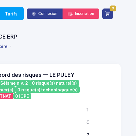
0
Tarifs
Connexion
Inscription
NCE ERP
oire
bord des risques — LE PULEY
Séisme niv. 2
0 risque(s) naturel(s)
nier(s)
0 risque(s) technologique(s)
ATNAT
0 ICPE
1
0
7