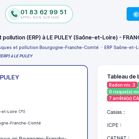
01 83 62 99 51
APPEL NON SURTAXÉ
et pollution (ERP) à LE PULEY (Saône-et-Loire) - FRA
isques et pollution Bourgogne-Franche-Comté
ERP Saône-et-L
 (ERP) à LE PULEY
Tableau de 
 PULEY
Radon niv. 3
0 risque(s) mi
7 arrêté(s) C
et-Loire (71)
Casias :
ogne-Franche-Comté
ICPE :
CATNAT :
ouve en Bourgogne-Franche-