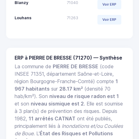
Blanzy
71040
Voir ERP
Louhans
71263
Voir ERP
ERP à PIERRE DE BRESSE (71270) — Synthèse
La commune de
PIERRE DE BRESSE
(code
INSEE 71351, département Saône-et-Loire,
région Bourgogne-Franche-Comté) compte
1
967 habitants
sur
28.17 km²
(densité 70
hab/km²). Son
niveau de risque radon est 1
et son
niveau sismique est 2
. Elle est soumise
à 3 plan(s) de prévention des risques. Depuis
1982,
11 arrêtés CATNAT
ont été publiés,
principalement liés à
Inondations et/ou Coulées
de Boue
. L'
État des Risques et Pollutions