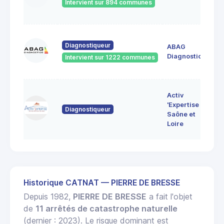
Intervient sur 894 communes
71
60
Diagnostiqueur
ABAG
des
71
Diagnostics
Intervient sur 1222 communes
Bo
7 
Activ
Bo
'Expertise
Diagnostiqueur
71
Saône et
MO
Loire
LE
Historique CATNAT — PIERRE DE BRESSE
Depuis 1982,
PIERRE DE BRESSE
a fait l'objet
de
11 arrêtés de catastrophe naturelle
(dernier : 2023). Le risque dominant est