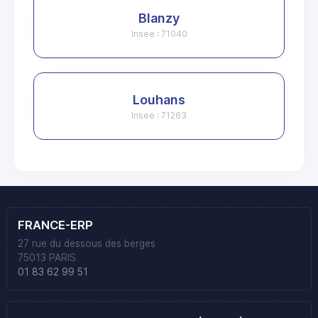
Blanzy
Insee : 71040
Louhans
Insee : 71263
FRANCE-ERP
27 rue du dessous des berges
75013 PARIS
01 83 62 99 51