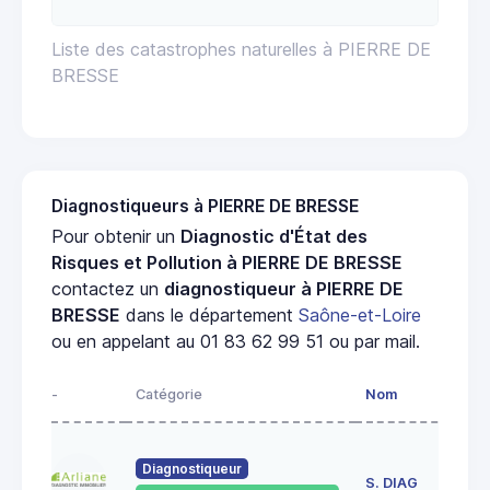
Liste des catastrophes naturelles à PIERRE DE
BRESSE
Diagnostiqueurs à PIERRE DE BRESSE
Pour obtenir un
Diagnostic d'État des
Risques et Pollution à PIERRE DE BRESSE
contactez un
diagnostiqueur à PIERRE DE
BRESSE
dans le département
Saône-et-Loire
ou en appelant au 01 83 62 99 51 ou par mail.
-
Catégorie
Nom
Ad
23
Diagnostiqueur
de
S. DIAG