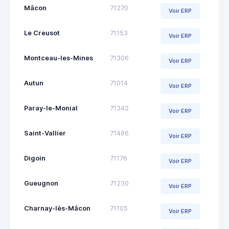
Mâcon
71270
Voir ERP
Le Creusot
71153
Voir ERP
Montceau-les-Mines
71306
Voir ERP
Autun
71014
Voir ERP
Paray-le-Monial
71342
Voir ERP
Saint-Vallier
71486
Voir ERP
Digoin
71176
Voir ERP
Gueugnon
71230
Voir ERP
Charnay-lès-Mâcon
71105
Voir ERP