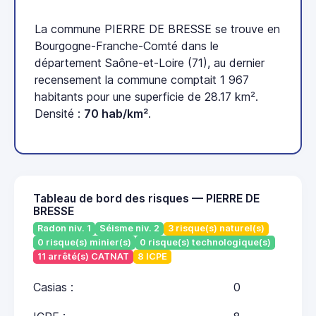
La commune PIERRE DE BRESSE se trouve en
Bourgogne-Franche-Comté dans le
département Saône-et-Loire (71), au dernier
recensement la commune comptait 1 967
habitants pour une superficie de 28.17 km².
Densité :
70 hab/km²
.
Tableau de bord des risques — PIERRE DE
BRESSE
Radon niv. 1
Séisme niv. 2
3 risque(s) naturel(s)
0 risque(s) minier(s)
0 risque(s) technologique(s)
11 arrêté(s) CATNAT
8 ICPE
Casias :
0