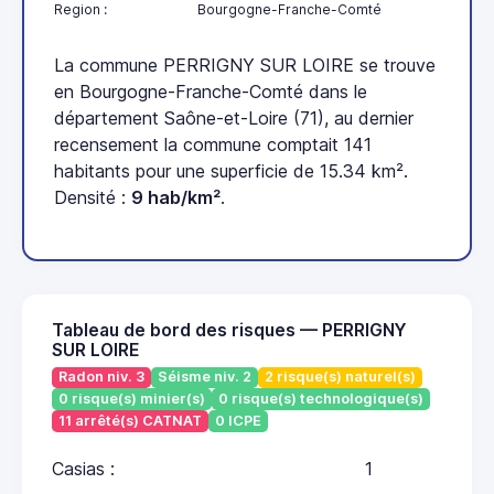
Region :
Bourgogne-Franche-Comté
La commune PERRIGNY SUR LOIRE se trouve
en Bourgogne-Franche-Comté dans le
département Saône-et-Loire (71), au dernier
recensement la commune comptait 141
habitants pour une superficie de 15.34 km².
Densité :
9 hab/km²
.
Tableau de bord des risques — PERRIGNY
SUR LOIRE
Radon niv. 3
Séisme niv. 2
2 risque(s) naturel(s)
0 risque(s) minier(s)
0 risque(s) technologique(s)
11 arrêté(s) CATNAT
0 ICPE
Casias :
1