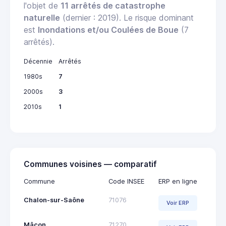
l'objet de
11 arrêtés de catastrophe
naturelle
(dernier : 2019). Le risque dominant
est
Inondations et/ou Coulées de Boue
(7
arrêtés).
Décennie
Arrêtés
1980s
7
2000s
3
2010s
1
Communes voisines — comparatif
Commune
Code INSEE
ERP en ligne
Chalon-sur-Saône
71076
Voir ERP
Mâcon
71270