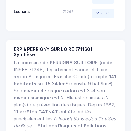
Louhans
71263
Voir ERP
ERP à PERRIGNY SUR LOIRE (71160) —
Synthèse
La commune de
PERRIGNY SUR LOIRE
(code
INSEE 71348, département Saône-et-Loire,
région Bourgogne-Franche-Comté) compte
141
habitants
sur
15.34 km²
(densité 9 hab/km²).
Son
niveau de risque radon est 3
et son
niveau sismique est 2
. Elle est soumise à 2
plan(s) de prévention des risques. Depuis 1982,
11 arrêtés CATNAT
ont été publiés,
principalement liés à
Inondations et/ou Coulées
de Boue
. L'
État des Risques et Pollutions