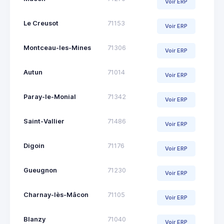
Voir ERP
Le Creusot
71153
Voir ERP
Montceau-les-Mines
71306
Voir ERP
Autun
71014
Voir ERP
Paray-le-Monial
71342
Voir ERP
Saint-Vallier
71486
Voir ERP
Digoin
71176
Voir ERP
Gueugnon
71230
Voir ERP
Charnay-lès-Mâcon
71105
Voir ERP
Blanzy
71040
Voir ERP