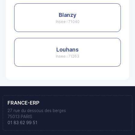
Blanzy
Insee : 71040
Louhans
Insee : 71263
FRANCE-ERP
27 rue du dessous des berges
75013 PARIS
01 83 62 99 51