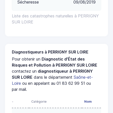
Sécheresse
09/08/2019
Liste des catastrophes naturelles à PERRIGNY
SUR LOIRE
Diagnostiqueurs à PERRIGNY SUR LOIRE
Pour obtenir un
Diagnostic d'État des
Risques et Pollution à PERRIGNY SUR LOIRE
contactez un
diagnostiqueur à PERRIGNY
SUR LOIRE
dans le département
Saône-et-
Loire
ou en appelant au 01 83 62 99 51 ou
par mail.
-
Catégorie
Nom
Ad