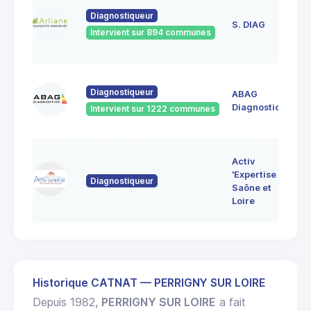
23
Diagnostiqueur
de
S. DIAG
Intervient sur 894 communes
71
60
Diagnostiqueur
ABAG
des
71
Diagnostics
Intervient sur 1222 communes
Bo
7 
Activ
Bo
'Expertise
Diagnostiqueur
71
Saône et
MO
Loire
LE
Historique CATNAT — PERRIGNY SUR LOIRE
Depuis 1982,
PERRIGNY SUR LOIRE
a fait