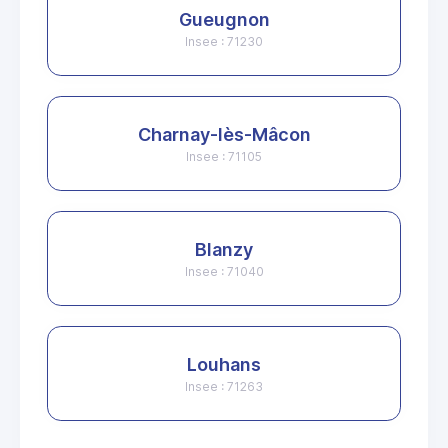
Gueugnon
Insee : 71230
Charnay-lès-Mâcon
Insee : 71105
Blanzy
Insee : 71040
Louhans
Insee : 71263