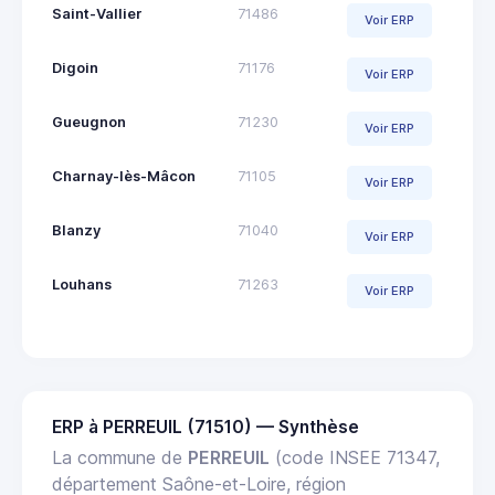
Saint-Vallier
71486
Voir ERP
Digoin
71176
Voir ERP
Gueugnon
71230
Voir ERP
Charnay-lès-Mâcon
71105
Voir ERP
Blanzy
71040
Voir ERP
Louhans
71263
Voir ERP
ERP à PERREUIL (71510) — Synthèse
La commune de
PERREUIL
(code INSEE 71347,
département Saône-et-Loire, région