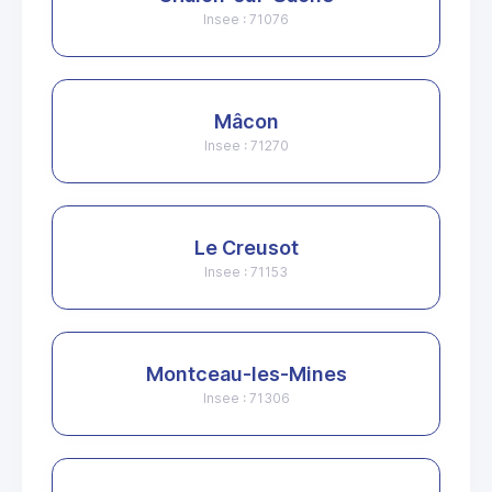
Insee : 71076
Mâcon
Insee : 71270
Le Creusot
Insee : 71153
Montceau-les-Mines
Insee : 71306