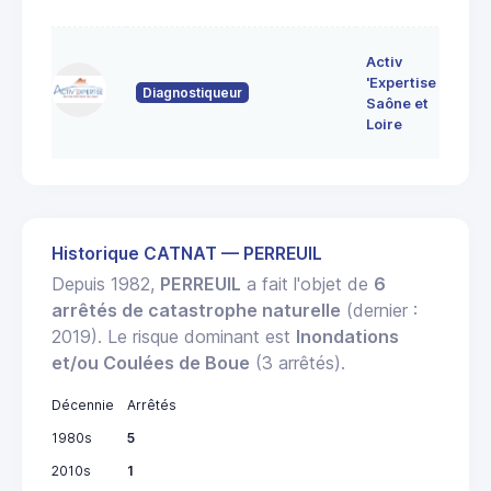
7 
Activ
Bo
'Expertise
Diagnostiqueur
71
Saône et
MO
Loire
LE
Historique CATNAT — PERREUIL
Depuis 1982,
PERREUIL
a fait l'objet de
6
arrêtés de catastrophe naturelle
(dernier :
2019). Le risque dominant est
Inondations
et/ou Coulées de Boue
(3 arrêtés).
Décennie
Arrêtés
1980s
5
2010s
1