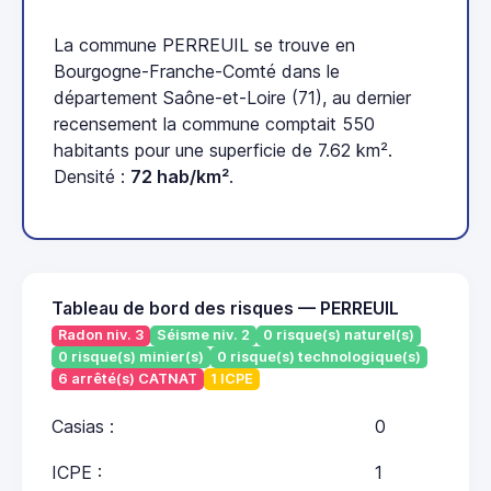
La commune PERREUIL se trouve en
Bourgogne-Franche-Comté dans le
département Saône-et-Loire (71), au dernier
recensement la commune comptait 550
habitants pour une superficie de 7.62 km².
Densité :
72 hab/km²
.
Tableau de bord des risques — PERREUIL
Radon niv. 3
Séisme niv. 2
0 risque(s) naturel(s)
0 risque(s) minier(s)
0 risque(s) technologique(s)
6 arrêté(s) CATNAT
1 ICPE
Casias :
0
ICPE :
1