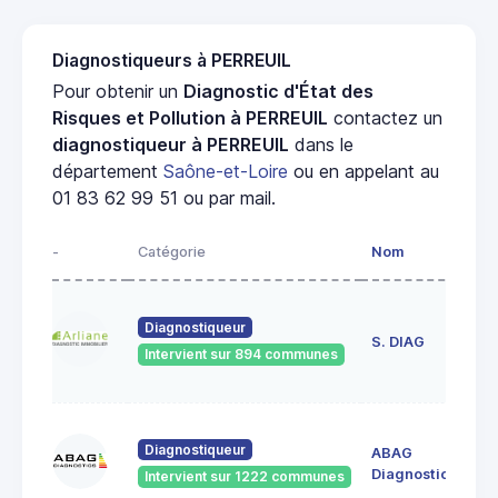
Diagnostiqueurs à PERREUIL
Pour obtenir un
Diagnostic d'État des
Risques et Pollution à PERREUIL
contactez un
diagnostiqueur à PERREUIL
dans le
département
Saône-et-Loire
ou en appelant au
01 83 62 99 51 ou par mail.
-
Catégorie
Nom
Ad
23
Diagnostiqueur
de
S. DIAG
Intervient sur 894 communes
71
60
Diagnostiqueur
ABAG
des
71
Diagnostics
Intervient sur 1222 communes
Bo