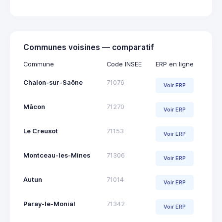
Communes voisines — comparatif
Commune
Code INSEE
ERP en ligne
Chalon-sur-Saône
71076
Voir ERP
Mâcon
71270
Voir ERP
Le Creusot
71153
Voir ERP
Montceau-les-Mines
71306
Voir ERP
Autun
71014
Voir ERP
Paray-le-Monial
71342
Voir ERP