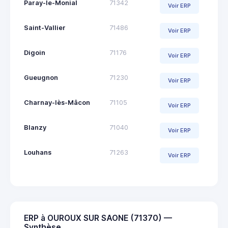
Paray-le-Monial
71342
Voir ERP
Saint-Vallier
71486
Voir ERP
Digoin
71176
Voir ERP
Gueugnon
71230
Voir ERP
Charnay-lès-Mâcon
71105
Voir ERP
Blanzy
71040
Voir ERP
Louhans
71263
Voir ERP
ERP à OUROUX SUR SAONE (71370) —
Synthèse