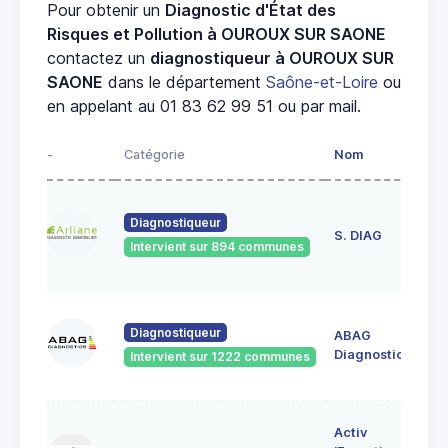
Pour obtenir un
Diagnostic d'État des
Risques et Pollution à OUROUX SUR SAONE
contactez un
diagnostiqueur à OUROUX SUR
SAONE
dans le département
Saône-et-Loire
ou
en appelant au 01 83 62 99 51 ou par mail.
-
Catégorie
Nom
Ad
23
Diagnostiqueur
de
S. DIAG
Intervient sur 894 communes
71
60
Diagnostiqueur
ABAG
des
71
Diagnostics
Intervient sur 1222 communes
Bo
7 
Activ
Bo