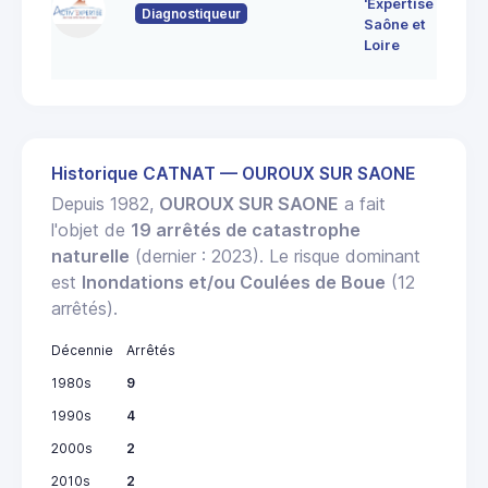
'Expertise
Diagnostiqueur
71
Saône et
MO
Loire
LE
Historique CATNAT — OUROUX SUR SAONE
Depuis 1982,
OUROUX SUR SAONE
a fait
l'objet de
19 arrêtés de catastrophe
naturelle
(dernier : 2023). Le risque dominant
est
Inondations et/ou Coulées de Boue
(12
arrêtés).
Décennie
Arrêtés
1980s
9
1990s
4
2000s
2
2010s
2