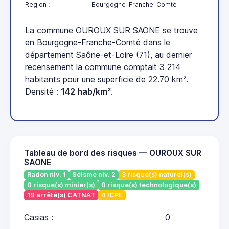
Region :
Bourgogne-Franche-Comté
La commune OUROUX SUR SAONE se trouve
en Bourgogne-Franche-Comté dans le
département Saône-et-Loire (71), au dernier
recensement la commune comptait 3 214
habitants pour une superficie de 22.70 km².
Densité :
142 hab/km²
.
Tableau de bord des risques — OUROUX SUR
SAONE
Radon niv. 1
Séisme niv. 2
3 risque(s) naturel(s)
0 risque(s) minier(s)
0 risque(s) technologique(s)
19 arrêté(s) CATNAT
4 ICPE
Casias :
0