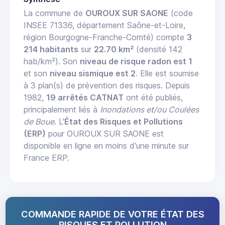
La commune de
OUROUX SUR SAONE
(code
INSEE 71336, département Saône-et-Loire,
région Bourgogne-Franche-Comté) compte
3
214 habitants
sur
22.70 km²
(densité 142
hab/km²). Son
niveau de risque radon est 1
et son
niveau sismique est 2
. Elle est soumise
à 3 plan(s) de prévention des risques. Depuis
1982,
19 arrêtés CATNAT
ont été publiés,
principalement liés à
Inondations et/ou Coulées
de Boue
. L'
État des Risques et Pollutions
(ERP)
pour OUROUX SUR SAONE est
disponible en ligne en moins d'une minute sur
France ERP.
COMMANDE RAPIDE DE VOTRE ÉTAT DES
RISQUES ET POLLUTION