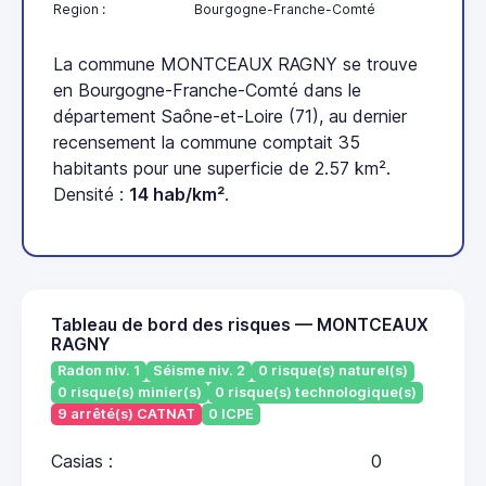
Region :
Bourgogne-Franche-Comté
La commune MONTCEAUX RAGNY se trouve
en Bourgogne-Franche-Comté dans le
département Saône-et-Loire (71), au dernier
recensement la commune comptait 35
habitants pour une superficie de 2.57 km².
Densité :
14 hab/km²
.
Tableau de bord des risques — MONTCEAUX
RAGNY
Radon niv. 1
Séisme niv. 2
0 risque(s) naturel(s)
0 risque(s) minier(s)
0 risque(s) technologique(s)
9 arrêté(s) CATNAT
0 ICPE
Casias :
0