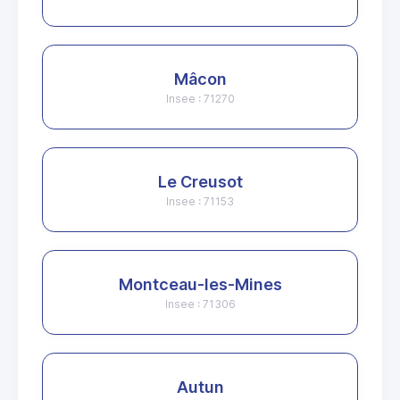
Mâcon
Insee : 71270
Le Creusot
Insee : 71153
Montceau-les-Mines
Insee : 71306
Autun