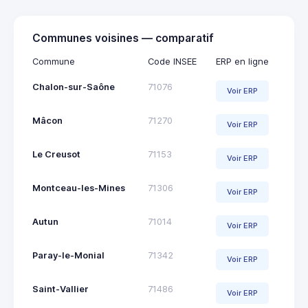
Communes voisines — comparatif
Commune
Code INSEE
ERP en ligne
Chalon-sur-Saône
71076
Voir ERP
Mâcon
71270
Voir ERP
Le Creusot
71153
Voir ERP
Montceau-les-Mines
71306
Voir ERP
Autun
71014
Voir ERP
Paray-le-Monial
71342
Voir ERP
Saint-Vallier
71486
Voir ERP