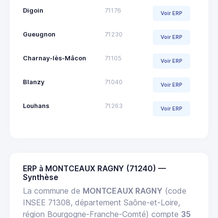
Digoin
71176
Voir ERP
Gueugnon
71230
Voir ERP
Charnay-lès-Mâcon
71105
Voir ERP
Blanzy
71040
Voir ERP
Louhans
71263
Voir ERP
ERP à MONTCEAUX RAGNY (71240) —
Synthèse
La commune de
MONTCEAUX RAGNY
(code
INSEE 71308, département Saône-et-Loire,
région Bourgogne-Franche-Comté) compte
35