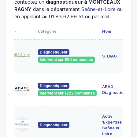
contactez un
diagnostiqueur à MONTCEAUX
RAGNY
dans le département
Saône-et-Loire
ou
en appelant au 01 83 62 99 51 ou par mail.
-
Catégorie
Nom
Ad
23
Diagnostiqueur
de
S. DIAG
Intervient sur 894 communes
71
60
Diagnostiqueur
ABAG
des
71
Diagnostics
Intervient sur 1222 communes
Bo
7 
Activ
Bo
'Expertise
Diagnostiqueur
71
Saône et
MO
Loire
LE