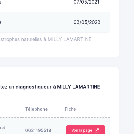
e
07/05/2021
e
03/05/2023
tastrophes naturelles à MILLY LAMARTINE
tez un
diagnostiqueur à MILLY LAMARTINE
Télephone
Fiche
ret
0621195518
Voir la page