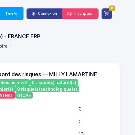
0
Tarifs
Connexion
Inscription
re) - FRANCE ERP
oire
 bord des risques — MILLY LAMARTINE
Séisme niv. 2
0 risque(s) naturel(s)
nier(s)
0 risque(s) technologique(s)
CATNAT
0 ICPE
0
0
13