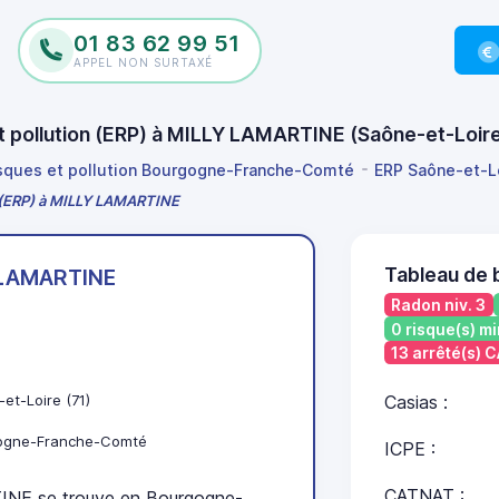
01 83 62 99 51
APPEL NON SURTAXÉ
et pollution (ERP) à MILLY LAMARTINE (Saône-et-Loi
isques et pollution Bourgogne-Franche-Comté
ERP Saône-et-L
on (ERP) à MILLY LAMARTINE
Tableau de
 LAMARTINE
Radon niv. 3
0 risque(s) mi
13 arrêté(s) 
et-Loire (71)
Casias :
ogne-Franche-Comté
ICPE :
CATNAT :
NE se trouve en Bourgogne-