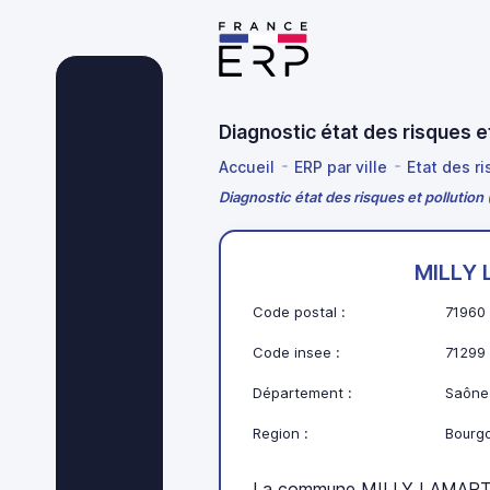
Diagnostic état des risques 
Accueil
ERP par ville
Etat des r
Diagnostic état des risques et polluti
MILLY
Code postal :
71960
Code insee :
71299
Département :
Saône-
Region :
Bourg
La commune MILLY LAMARTI