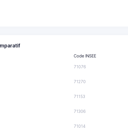
mparatif
Code INSEE
71076
71270
71153
71306
71014