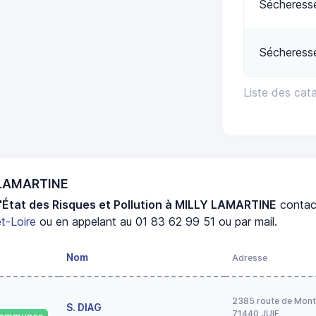
Sécheress
Sécheress
Liste des ca
Y LAMARTINE
'État des Risques et Pollution à MILLY LAMARTINE
contac
t-Loire
ou en appelant au 01 83 62 99 51 ou par mail.
Nom
Adresse
2385 route de Mont
S. DIAG
71440 JUIF