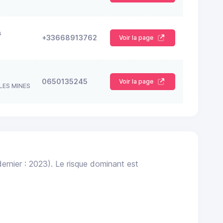
s
+33668913762
Voir la page
0650135245
Voir la page
LES MINES
ernier : 2023). Le risque dominant est