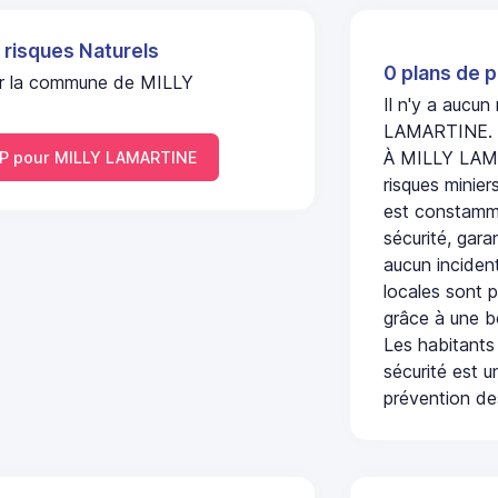
 risques Naturels
0 plans de p
 sur la commune de MILLY
Il n'y a aucu
LAMARTINE.
À MILLY LAMA
P pour MILLY LAMARTINE
risques minier
est constamme
sécurité, gara
aucun incident
locales sont p
grâce à une b
Les habitants
sécurité est u
prévention des