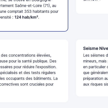
tement Saône-et-Loire (71), au
une comptait 353 habitants pour
Densité :
124 hab/km²
.
Seisme Nive
t des concentrations élevées,
Les séismes 
euse pour la santé publique. Des
mineurs, mais
saires pour réduire l'exposition.
en particulier
écialisés et des tests réguliers
que généraleme
 les occupants des bâtiments. La
préparation au
 correctives sont cruciales pour
aux risques si