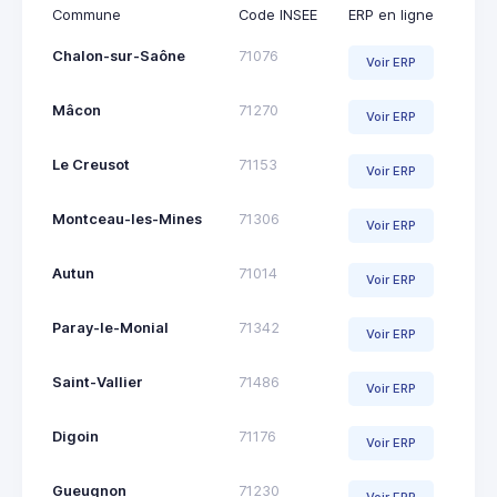
Commune
Code INSEE
ERP en ligne
Chalon-sur-Saône
71076
Voir ERP
Mâcon
71270
Voir ERP
Le Creusot
71153
Voir ERP
Montceau-les-Mines
71306
Voir ERP
Autun
71014
Voir ERP
Paray-le-Monial
71342
Voir ERP
Saint-Vallier
71486
Voir ERP
Digoin
71176
Voir ERP
Gueugnon
71230