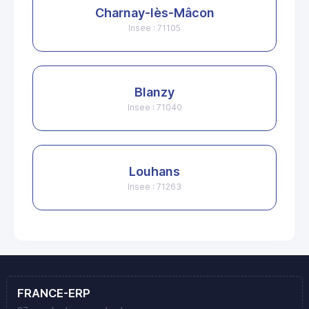
Charnay-lès-Mâcon
Insee : 71105
Blanzy
Insee : 71040
Louhans
Insee : 71263
FRANCE-ERP