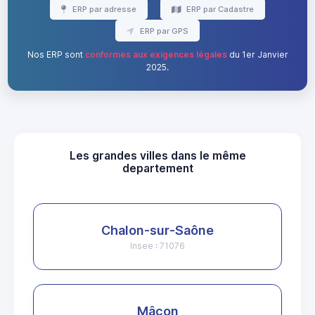
ERP par adresse
ERP par Cadastre
ERP par GPS
Nos ERP sont
conformes aux exigences légales
du 1er Janvier
2025.
Les grandes villes dans le même
departement
Chalon-sur-Saône
Insee : 71076
Mâcon