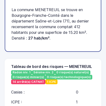
La commune MENETREUIL se trouve en
Bourgogne-Franche-Comté dans le
département Saône-et-Loire (71), au dernier
recensement la commune comptait 412
habitants pour une superficie de 15.20 km².
Densité :
27 hab/km²
.
Tableau de bord des risques — MENETREUIL
Radon niv. 1
Séisme niv. 2
0 risque(s) naturel(s)
0 risque(s) minier(s)
0 risque(s) technologique(s)
14 arrêté(s) CATNAT
1 ICPE
Casias :
0
ICPE :
1