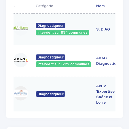
-
Catégorie
Nom
Ad
23
Diagnostiqueur
de
S. DIAG
Intervient sur 894 communes
71
60
Diagnostiqueur
ABAG
des
71
Diagnostics
Intervient sur 1222 communes
Bo
7 
Activ
Bo
'Expertise
Diagnostiqueur
71
Saône et
MO
Loire
LE