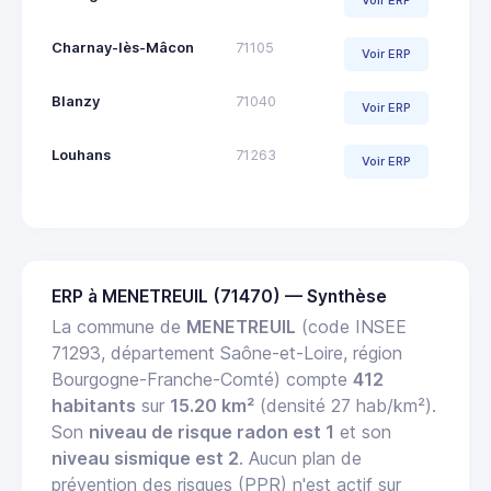
Voir ERP
Charnay-lès-Mâcon
71105
Voir ERP
Blanzy
71040
Voir ERP
Louhans
71263
Voir ERP
ERP à MENETREUIL (71470) — Synthèse
La commune de
MENETREUIL
(code INSEE
71293, département Saône-et-Loire, région
Bourgogne-Franche-Comté) compte
412
habitants
sur
15.20 km²
(densité 27 hab/km²).
Son
niveau de risque radon est 1
et son
niveau sismique est 2
. Aucun plan de
prévention des risques (PPR) n'est actif sur