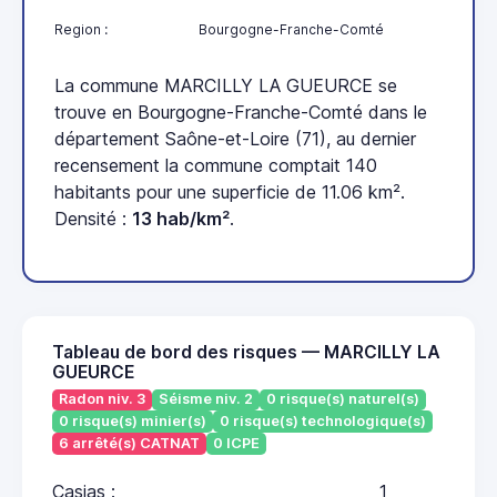
Region :
Bourgogne-Franche-Comté
La commune MARCILLY LA GUEURCE se
trouve en Bourgogne-Franche-Comté dans le
département Saône-et-Loire (71), au dernier
recensement la commune comptait 140
habitants pour une superficie de 11.06 km².
Densité :
13 hab/km²
.
Tableau de bord des risques — MARCILLY LA
GUEURCE
Radon niv. 3
Séisme niv. 2
0 risque(s) naturel(s)
0 risque(s) minier(s)
0 risque(s) technologique(s)
6 arrêté(s) CATNAT
0 ICPE
Casias :
1