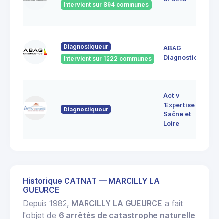
Intervient sur 894 communes
71
60
Diagnostiqueur
ABAG
des
71
Diagnostics
Intervient sur 1222 communes
Bo
7 
Activ
Bo
'Expertise
Diagnostiqueur
71
Saône et
MO
Loire
LE
Historique CATNAT — MARCILLY LA
GUEURCE
Depuis 1982,
MARCILLY LA GUEURCE
a fait
l'objet de
6 arrêtés de catastrophe naturelle