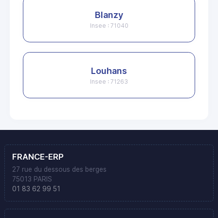
Blanzy
Insee : 71040
Louhans
Insee : 71263
FRANCE-ERP
27 rue du dessous des berges
75013 PARIS
01 83 62 99 51