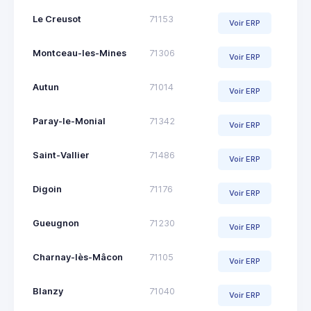
Le Creusot
71153
Voir ERP
Montceau-les-Mines
71306
Voir ERP
Autun
71014
Voir ERP
Paray-le-Monial
71342
Voir ERP
Saint-Vallier
71486
Voir ERP
Digoin
71176
Voir ERP
Gueugnon
71230
Voir ERP
Charnay-lès-Mâcon
71105
Voir ERP
Blanzy
71040
Voir ERP