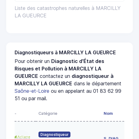
Liste des catastrophes naturelles à MARCILLY
LA GUEURCE
Diagnostiqueurs à MARCILLY LA GUEURCE
Pour obtenir un
Diagnostic d'État des
Risques et Pollution à MARCILLY LA
GUEURCE
contactez un
diagnostiqueur à
MARCILLY LA GUEURCE
dans le département
Saône-et-Loire
ou en appelant au 01 83 62 99
51 ou par mail.
-
Catégorie
Nom
Ad
23
Diagnostiqueur
de
S. DIAG