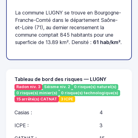
La commune LUGNY se trouve en Bourgogne-
Franche-Comté dans le département Saône-
et-Loire (71), au dernier recensement la
commune comptait 845 habitants pour une
superficie de 13.89 km². Densité :
61 hab/km²
.
Tableau de bord des risques — LUGNY
Radon niv. 3
Séisme niv. 2
0 risque(s) naturel(s)
0 risque(s) minier(s)
0 risque(s) technologique(s)
15 arrêté(s) CATNAT
3 ICPE
Casias :
4
ICPE :
3