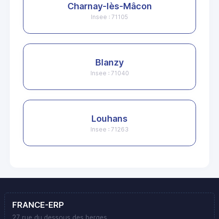
Charnay-lès-Mâcon
Insee : 71105
Blanzy
Insee : 71040
Louhans
Insee : 71263
FRANCE-ERP
27 rue du dessous des berges