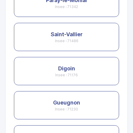
Paray-le-Monial
Insee : 71342
Saint-Vallier
Insee : 71486
Digoin
Insee : 71176
Gueugnon
Insee : 71230