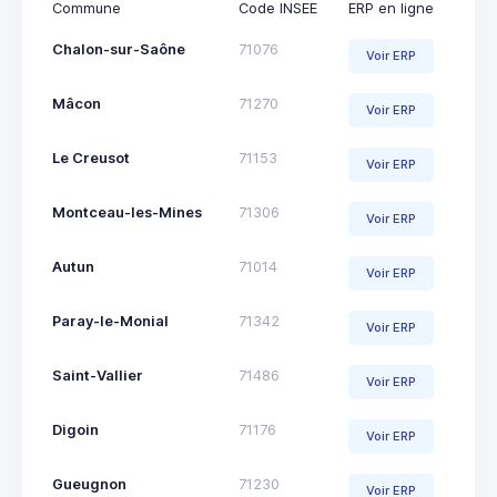
Commune
Code INSEE
ERP en ligne
Chalon-sur-Saône
71076
Voir ERP
Mâcon
71270
Voir ERP
Le Creusot
71153
Voir ERP
Montceau-les-Mines
71306
Voir ERP
Autun
71014
Voir ERP
Paray-le-Monial
71342
Voir ERP
Saint-Vallier
71486
Voir ERP
Digoin
71176
Voir ERP
Gueugnon
71230
Voir ERP