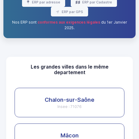
ERP par adresse
ERP par Cadastre
ERP par GPS
Nos ERP sont
conformes aux exigences légales
du 1er Janvier
2025.
Les grandes villes dans le même
departement
Chalon-sur-Saône
Insee : 71076
Mâcon