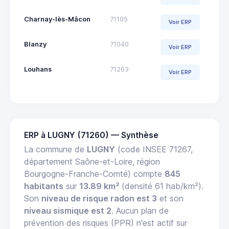
Charnay-lès-Mâcon
71105
Voir ERP
Blanzy
71040
Voir ERP
Louhans
71263
Voir ERP
ERP à LUGNY (71260) — Synthèse
La commune de
LUGNY
(code INSEE 71267,
département Saône-et-Loire, région
Bourgogne-Franche-Comté) compte
845
habitants
sur
13.89 km²
(densité 61 hab/km²).
Son
niveau de risque radon est 3
et son
niveau sismique est 2
. Aucun plan de
prévention des risques (PPR) n'est actif sur