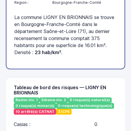
Region :
Bourgogne-Franche-Comté
La commune LIGNY EN BRIONNAIS se trouve
en Bourgogne-Franche-Comté dans le
département Saône-et-Loire (71), au dernier
recensement la commune comptait 375
habitants pour une superficie de 16.01 km².
Densité :
23 hab/km²
.
Tableau de bord des risques — LIGNY EN
BRIONNAIS
Radon niv. 1
Séisme niv. 2
0 risque(s) naturel(s)
0 risque(s) minier(s)
0 risque(s) technologique(s)
10 arrêté(s) CATNAT
3 ICPE
Casias :
0