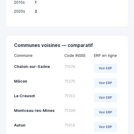
2010s
1
2020s
2
Communes voisines — comparatif
Commune
Code INSEE
ERP en ligne
Chalon-sur-Saône
71076
Voir ERP
Mâcon
71270
Voir ERP
Le Creusot
71153
Voir ERP
Montceau-les-Mines
71306
Voir ERP
Autun
71014
Voir ERP