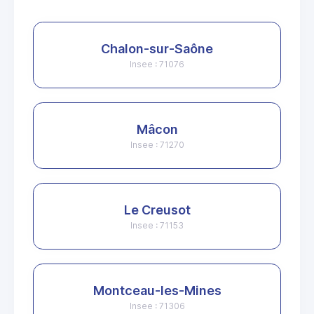
Chalon-sur-Saône
Insee : 71076
Mâcon
Insee : 71270
Le Creusot
Insee : 71153
Montceau-les-Mines
Insee : 71306