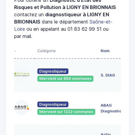
Risques et Pollution à LIGNY EN BRIONNAIS
contactez un
diagnostiqueur à LIGNY EN
BRIONNAIS
dans le département
Saône-et-
Loire
ou en appelant au 01 83 62 99 51 ou
par mail.
-
Catégorie
Nom
Ad
23
Diagnostiqueur
de
S. DIAG
Intervient sur 894 communes
71
60
Diagnostiqueur
ABAG
des
71
Diagnostics
Intervient sur 1222 communes
Bo
7 
Activ