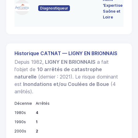
Bo
'Expertise
Diagnostiqueur
71
Saône et
MO
Loire
LE
Historique CATNAT — LIGNY EN BRIONNAIS
Depuis 1982,
LIGNY EN BRIONNAIS
a fait
l'objet de
10 arrêtés de catastrophe
naturelle
(dernier : 2021). Le risque dominant
est
Inondations et/ou Coulées de Boue
(4
arrêtés).
Décennie
Arrêtés
1980s
4
1990s
1
2000s
2