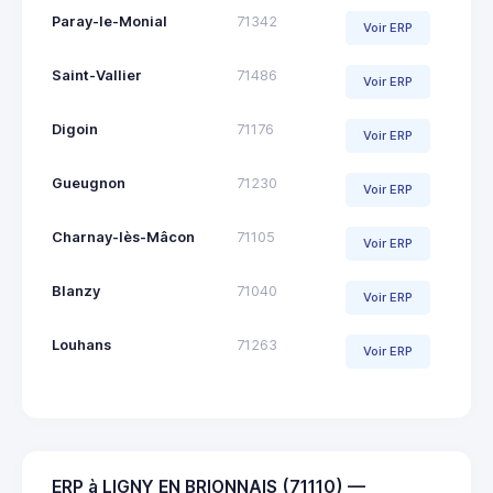
Paray-le-Monial
71342
Voir ERP
Saint-Vallier
71486
Voir ERP
Digoin
71176
Voir ERP
Gueugnon
71230
Voir ERP
Charnay-lès-Mâcon
71105
Voir ERP
Blanzy
71040
Voir ERP
Louhans
71263
Voir ERP
ERP à LIGNY EN BRIONNAIS (71110) —