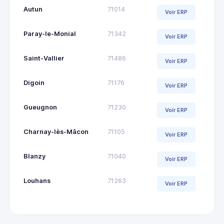
Autun
71014
Voir ERP
Paray-le-Monial
71342
Voir ERP
Saint-Vallier
71486
Voir ERP
Digoin
71176
Voir ERP
Gueugnon
71230
Voir ERP
Charnay-lès-Mâcon
71105
Voir ERP
Blanzy
71040
Voir ERP
Louhans
71263
Voir ERP