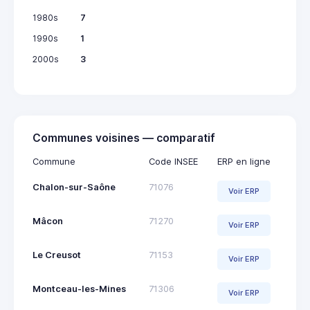
1980s
7
1990s
1
2000s
3
Communes voisines — comparatif
Commune
Code INSEE
ERP en ligne
Chalon-sur-Saône
71076
Voir ERP
Mâcon
71270
Voir ERP
Le Creusot
71153
Voir ERP
Montceau-les-Mines
71306
Voir ERP