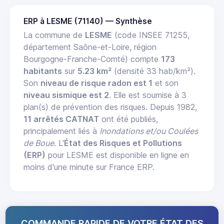
ERP à LESME (71140) — Synthèse
La commune de
LESME
(code INSEE 71255,
département Saône-et-Loire, région
Bourgogne-Franche-Comté) compte
173
habitants
sur
5.23 km²
(densité 33 hab/km²).
Son
niveau de risque radon est 1
et son
niveau sismique est 2
. Elle est soumise à 3
plan(s) de prévention des risques. Depuis 1982,
11 arrêtés CATNAT
ont été publiés,
principalement liés à
Inondations et/ou Coulées
de Boue
. L'
État des Risques et Pollutions
(ERP)
pour LESME est disponible en ligne en
moins d'une minute sur France ERP.
COMMANDE RAPIDE DE VOTRE ÉTAT DES