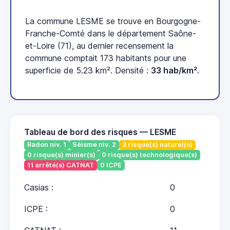
La commune LESME se trouve en Bourgogne-
Franche-Comté dans le département Saône-
et-Loire (71), au dernier recensement la
commune comptait 173 habitants pour une
superficie de 5.23 km². Densité :
33 hab/km²
.
Tableau de bord des risques — LESME
Radon niv. 1
Séisme niv. 2
3 risque(s) naturel(s)
0 risque(s) minier(s)
0 risque(s) technologique(s)
11 arrêté(s) CATNAT
0 ICPE
Casias :
0
ICPE :
0