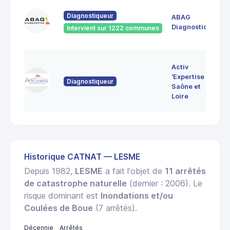
60
Diagnostiqueur
ABAG
des
71
Diagnostics
Intervient sur 1222 communes
Bo
7 
Activ
Bo
'Expertise
Diagnostiqueur
71
Saône et
MO
Loire
LE
Historique CATNAT — LESME
Depuis 1982,
LESME
a fait l'objet de
11 arrêtés
de catastrophe naturelle
(dernier : 2006). Le
risque dominant est
Inondations et/ou
Coulées de Boue
(7 arrêtés).
Décennie
Arrêtés