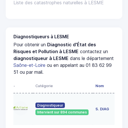
Liste des catastrophes naturelles à LESME
Diagnostiqueurs à LESME
Pour obtenir un
Diagnostic d'État des
Risques et Pollution à LESME
contactez un
diagnostiqueur à LESME
dans le département
Saône-et-Loire
ou en appelant au 01 83 62 99
51 ou par mail.
-
Catégorie
Nom
Ad
23
Diagnostiqueur
de
S. DIAG
Intervient sur 894 communes
71