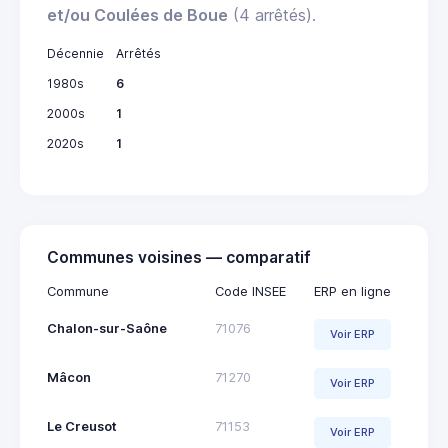
et/ou Coulées de Boue
(4 arrêtés).
Décennie
Arrêtés
1980s
6
2000s
1
2020s
1
Communes voisines — comparatif
Commune
Code INSEE
ERP en ligne
Chalon-sur-Saône
71076
Voir ERP
Mâcon
71270
Voir ERP
Le Creusot
71153
Voir ERP