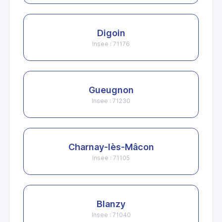
Digoin
Insee : 71176
Gueugnon
Insee : 71230
Charnay-lès-Mâcon
Insee : 71105
Blanzy
Insee : 71040