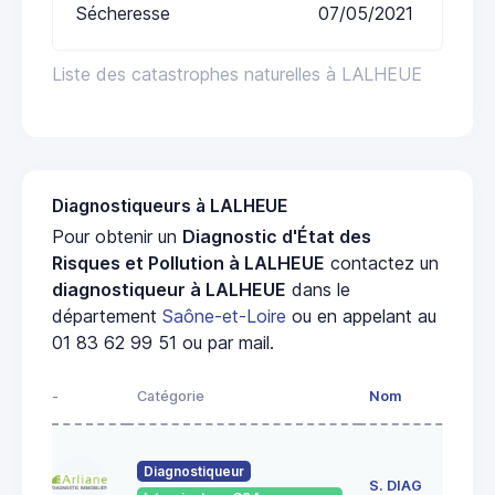
Sécheresse
07/05/2021
Liste des catastrophes naturelles à LALHEUE
Diagnostiqueurs à LALHEUE
Pour obtenir un
Diagnostic d'État des
Risques et Pollution à LALHEUE
contactez un
diagnostiqueur à LALHEUE
dans le
département
Saône-et-Loire
ou en appelant au
01 83 62 99 51 ou par mail.
-
Catégorie
Nom
Ad
23
Diagnostiqueur
de
S. DIAG