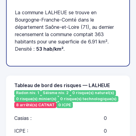
La commune LALHEUE se trouve en
Bourgogne-Franche-Comté dans le
département Saône-et-Loire (71), au dernier
recensement la commune comptait 363
habitants pour une superficie de 6.91 km².
Densité :
53 hab/km²
.
Tableau de bord des risques — LALHEUE
Radon niv. 1
Séisme niv. 2
0 risque(s) naturel(s)
0 risque(s) minier(s)
0 risque(s) technologique(s)
8 arrêté(s) CATNAT
0 ICPE
Casias :
0
ICPE :
0