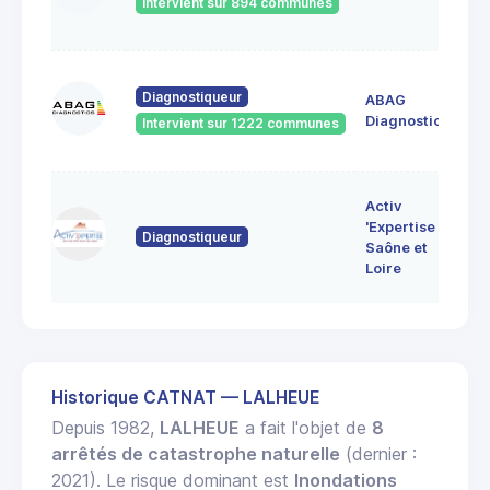
Intervient sur 894 communes
71
60
Diagnostiqueur
ABAG
des
71
Diagnostics
Intervient sur 1222 communes
Bo
7 
Activ
Bo
'Expertise
Diagnostiqueur
71
Saône et
MO
Loire
LE
Historique CATNAT — LALHEUE
Depuis 1982,
LALHEUE
a fait l'objet de
8
arrêtés de catastrophe naturelle
(dernier :
2021). Le risque dominant est
Inondations