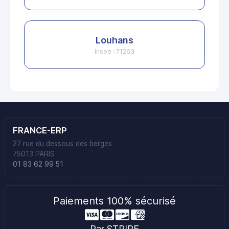
Louhans
Insee : 71263
FRANCE-ERP
27 rue du dessous des berges
75013 PARIS
01 83 62 99 51
Paiements 100% sécurisé
Par STRIPE