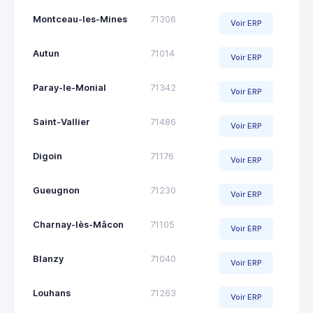
Montceau-les-Mines
71306
Voir ERP
Autun
71014
Voir ERP
Paray-le-Monial
71342
Voir ERP
Saint-Vallier
71486
Voir ERP
Digoin
71176
Voir ERP
Gueugnon
71230
Voir ERP
Charnay-lès-Mâcon
71105
Voir ERP
Blanzy
71040
Voir ERP
Louhans
71263
Voir ERP