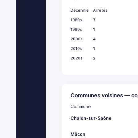
Décennie
Arrêtés
1980s
7
1990s
1
2000s
4
2010s
1
2020s
2
Communes voisines — co
Commune
Chalon-sur-Saône
Mâcon