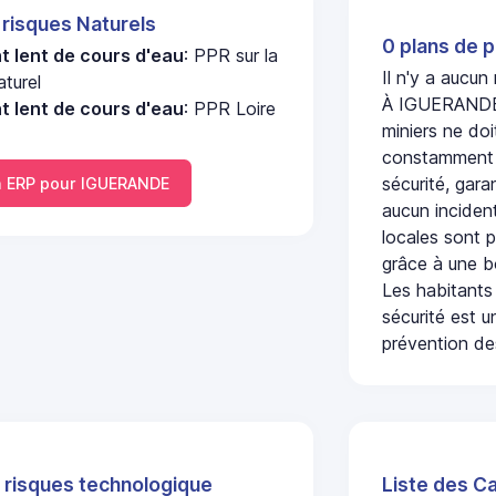
 risques Naturels
0 plans de p
 lent de cours d'eau
: PPR sur la
Il n'y a aucu
turel
À IGUERANDE, 
 lent de cours d'eau
: PPR Loire
miniers ne doi
constamment s
sécurité, gara
 ERP pour IGUERANDE
aucun incident
locales sont p
grâce à une b
Les habitants
sécurité est u
prévention des
 risques technologique
Liste des C