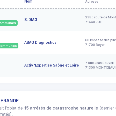
Nom
Adresse
2385 route de Mont
S. DIAG
71440 JUIF
 communes
60 impasse des pin
ABAG Diagnostics
71700 Boyer
2 communes
7 Rue Jean Bouveri
Activ 'Expertise Saône et Loire
71300 MONTCEAU 
GUERANDE
ait l'objet de
15 arrêtés de catastrophe naturelle
(dernier 
rêtés).