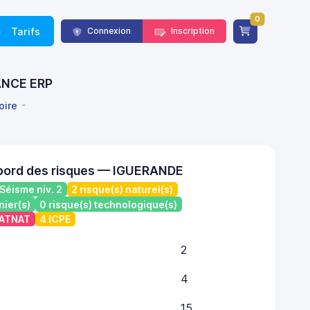
0
Tarifs
Connexion
Inscription
RANCE ERP
oire
 bord des risques — IGUERANDE
Séisme niv. 2
2 risque(s) naturel(s)
nier(s)
0 risque(s) technologique(s)
CATNAT
4 ICPE
2
4
15