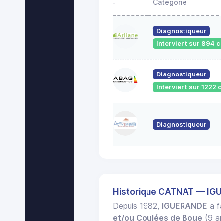
Catégorie
-
Diagnostiqueur
Intervient sur 894
Diagnostiqueur
Intervient sur 122
Diagnostiqueur
Historique CATNAT — I
Depuis 1982,
IGUERANDE
a f
et/ou Coulées de Boue
(9 ar