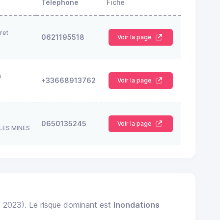
Télephone
Fiche
ret
0621195518
Voir la page
s
+33668913762
Voir la page
0650135245
Voir la page
LES MINES
: 2023). Le risque dominant est
Inondations