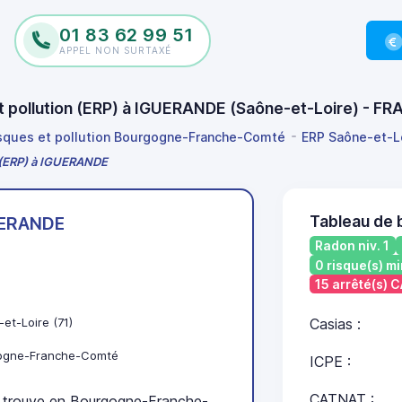
01 83 62 99 51
APPEL NON SURTAXÉ
et pollution (ERP) à IGUERANDE (Saône-et-Loire) - F
isques et pollution Bourgogne-Franche-Comté
ERP Saône-et-L
n (ERP) à IGUERANDE
Tableau de
ERANDE
Radon niv. 1
0 risque(s) mi
15 arrêté(s) 
et-Loire (71)
Casias :
ogne-Franche-Comté
ICPE :
CATNAT :
rouve en Bourgogne-Franche-