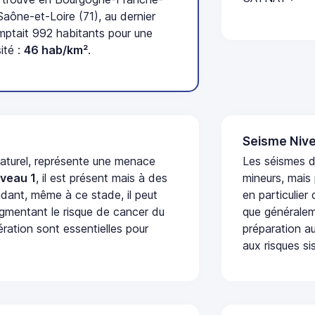
ône-et-Loire (71), au dernier
ptait 992 habitants pour une
ité :
46 hab/km²
.
Seisme Nive
naturel, représente une menace
Les séismes 
iveau 1
, il est présent mais à des
mineurs, mais
dant, même à ce stade, il peut
en particulier
augmentant le risque de cancer du
que généraleme
ération sont essentielles pour
préparation au
aux risques si