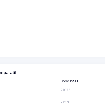
mparatif
Code INSEE
71076
71270