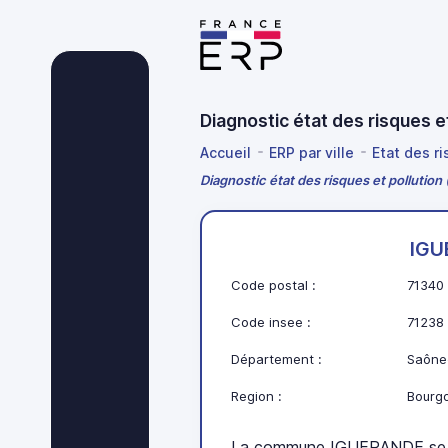
Diagnostic état des risques 
Accueil
ERP par ville
Etat des r
Diagnostic état des risques et pollutio
IGU
Code postal :
71340
Code insee :
71238
Département :
Saône-
Region :
Bourg
La commune IGUERANDE se t