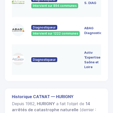
de
S. DIAG
Intervient sur 894 communes
71
60
Diagnostiqueur
ABAG
des
71
Diagnostics
Intervient sur 1222 communes
Bo
7 
Activ
Bo
'Expertise
Diagnostiqueur
71
Saône et
MO
Loire
LE
Historique CATNAT — HURIGNY
Depuis 1982,
HURIGNY
a fait l'objet de
14
arrêtés de catastrophe naturelle
(dernier :