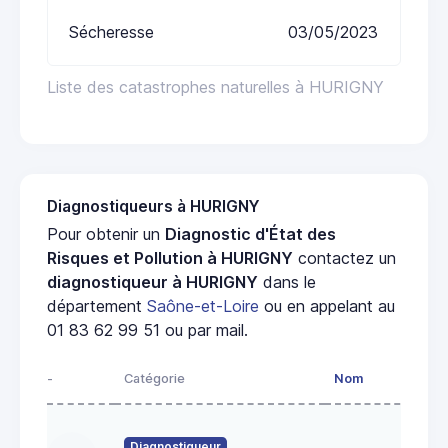
Sécheresse
03/05/2023
Liste des catastrophes naturelles à HURIGNY
Diagnostiqueurs à HURIGNY
Pour obtenir un
Diagnostic d'État des
Risques et Pollution à HURIGNY
contactez un
diagnostiqueur à HURIGNY
dans le
département
Saône-et-Loire
ou en appelant au
01 83 62 99 51 ou par mail.
-
Catégorie
Nom
Ad
23
Diagnostiqueur