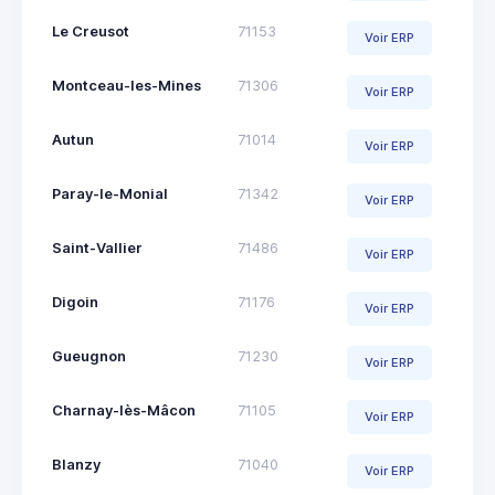
Le Creusot
71153
Voir ERP
Montceau-les-Mines
71306
Voir ERP
Autun
71014
Voir ERP
Paray-le-Monial
71342
Voir ERP
Saint-Vallier
71486
Voir ERP
Digoin
71176
Voir ERP
Gueugnon
71230
Voir ERP
Charnay-lès-Mâcon
71105
Voir ERP
Blanzy
71040
Voir ERP