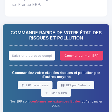
sur France ERP.
COMMANDE RAPIDE DE VOTRE ÉTAT DES
RISQUES ET POLLUTION
Commander mon ERP
Commandez votre état des risques et pollution par
d'autres moyens
ERP par adresse
ERP par Cadastre
ERP par GPS
Nos ERP sont
conformes aux exigences légales
du 1er Janvier
2025.