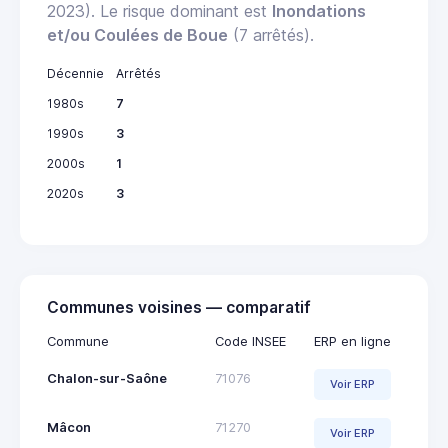
2023). Le risque dominant est
Inondations
et/ou Coulées de Boue
(7 arrêtés).
Décennie
Arrêtés
1980s
7
1990s
3
2000s
1
2020s
3
Communes voisines — comparatif
Commune
Code INSEE
ERP en ligne
Chalon-sur-Saône
71076
Voir ERP
Mâcon
71270
Voir ERP