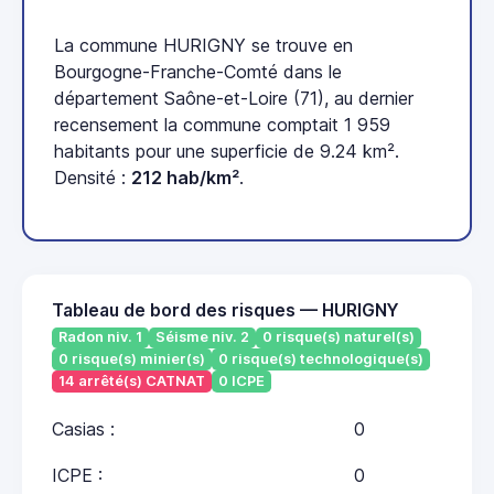
La commune HURIGNY se trouve en
Bourgogne-Franche-Comté dans le
département Saône-et-Loire (71), au dernier
recensement la commune comptait 1 959
habitants pour une superficie de 9.24 km².
Densité :
212 hab/km²
.
Tableau de bord des risques — HURIGNY
Radon niv. 1
Séisme niv. 2
0 risque(s) naturel(s)
0 risque(s) minier(s)
0 risque(s) technologique(s)
14 arrêté(s) CATNAT
0 ICPE
Casias :
0
ICPE :
0