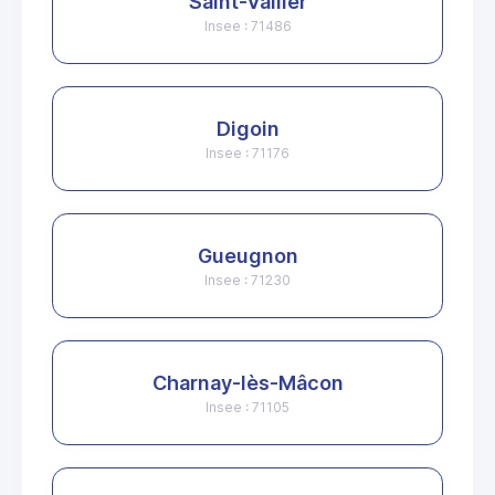
Saint-Vallier
Insee : 71486
Digoin
Insee : 71176
Gueugnon
Insee : 71230
Charnay-lès-Mâcon
Insee : 71105