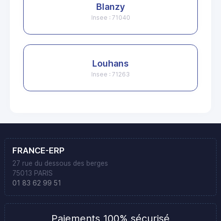
Blanzy
Insee : 71040
Louhans
Insee : 71263
FRANCE-ERP
27 rue du dessous des berges
75013 PARIS
01 83 62 99 51
Paiements 100% sécurisé