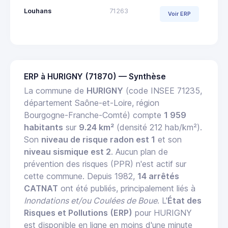
Louhans
71263
Voir ERP
ERP à HURIGNY (71870) — Synthèse
La commune de
HURIGNY
(code INSEE 71235,
département Saône-et-Loire, région
Bourgogne-Franche-Comté) compte
1 959
habitants
sur
9.24 km²
(densité 212 hab/km²).
Son
niveau de risque radon est 1
et son
niveau sismique est 2
. Aucun plan de
prévention des risques (PPR) n'est actif sur
cette commune. Depuis 1982,
14 arrêtés
CATNAT
ont été publiés, principalement liés à
Inondations et/ou Coulées de Boue
. L'
État des
Risques et Pollutions (ERP)
pour HURIGNY
est disponible en ligne en moins d'une minute